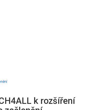
enění
ECH4ALL k rozšíření