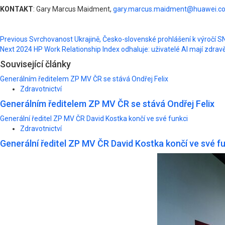
KONTAKT
: Gary Marcus Maidment,
gary.marcus.maidment@huawei.c
Post
Previous
Svrchovanost Ukrajině, Česko-slovenské prohlášení k výročí S
Next
2024 HP Work Relationship Index odhaluje: uživatelé AI mají zdravěj
navigation
Související články
Generálním ředitelem ZP MV ČR se stává Ondřej Felix
Zdravotnictví
Generálním ředitelem ZP MV ČR se stává Ondřej Felix
Generální ředitel ZP MV ČR David Kostka končí ve své funkci
Zdravotnictví
Generální ředitel ZP MV ČR David Kostka končí ve své f