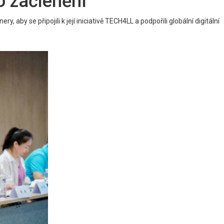
o začlenění
aby se připojili k její iniciativě TECH4LL a podpořili globální digitální