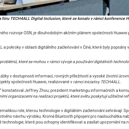
u TECH4ALL Digital Inclusion, které se konalo v rámci konference Huaw
elného rozvoje OSN, je dlouhodobým akčním plánem společnosti Huawei pro
L a pokroky v oblasti digitálního začleňování v Číně, které byly popsány
blémů, které se mohou v rámci vývoje a používání digitálních technologií 
kážky v dostupnosti informací, rovných příležitostí a vysoké životní ú
rojekty společnosti Huawei, realizované v
rámci iniciativy TECH4ALL.
í,” konstatoval Jeffrey Zhou, prezident marketingu informačních a komu
 organizacemi na realizaci projektů, které světu poskytují užitečné refere
lematikou role, kterou technologie v digitálním začleňování sehrávají. 
motného návrhu výrobku. Kromě Bluetooth připojení pro naslouchátka nab
zi ně technologie, které jsou schopny identifikovat a zasílat upozorněn