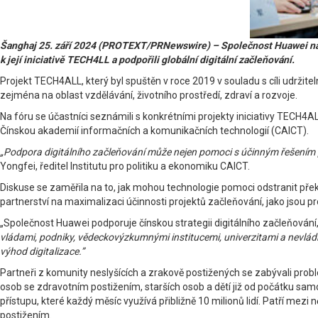
Šanghaj 25. září 2024 (PROTEXT/PRNewswire) – Společnost Huawei na fór
k její iniciativě TECH4LL a podpořili globální digitální začleňování.
Projekt TECH4ALL, který byl spuštěn v roce 2019 v souladu s cíli udržit
zejména na oblast vzdělávání, životního prostředí, zdraví a rozvoje.
Na fóru se účastníci seznámili s konkrétními projekty iniciativy TECH4AL
Čínskou akademií informačních a komunikačních technologií (CAICT).
„Podpora digitálního začleňování může nejen pomoci s účinným řešením pro
Yongfei, ředitel Institutu pro politiku a ekonomiku CAICT.
Diskuse se zaměřila na to, jak mohou technologie pomoci odstranit pře
partnerství na maximalizaci účinnosti projektů začleňování, jako jsou p
„Společnost Huawei podporuje čínskou strategii digitálního začleňován
vládami, podniky, vědeckovýzkumnými institucemi, univerzitami a nevládními
výhod digitalizace.”
Partneři z komunity neslyšících a zrakově postižených se zabývali prob
osob se zdravotním postižením, starších osob a dětí již od počátku sa
přístupu, které každý měsíc využívá přibližně 10 milionů lidí. Patří me
postižením.