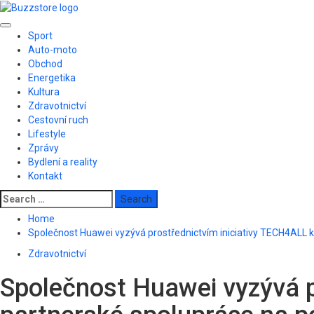
Skip
to
Primary
content
Sport
Menu
Auto-moto
Obchod
Energetika
Kultura
Zdravotnictví
Cestovní ruch
Lifestyle
Zprávy
Bydlení a reality
Kontakt
Search
for:
Home
Společnost Huawei vyzývá prostřednictvím iniciativy TECH4ALL k 
Zdravotnictví
Společnost Huawei vyzývá p