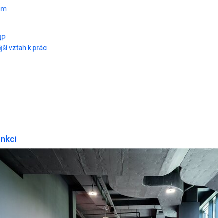
om
NP
ší vztah k práci
unkci