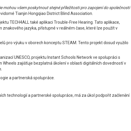
gie mohou všem poskytnout stejné příležitosti pro zapojení do společnosti
vidomé Tianjin Hongqiao District Blind Association.
jektu TECH4ALL také aplikaci Trouble-Free Hearing. Tato aplikace,
 znakového jazyka, přístupné v reálném čase, které lze použít v
čitelů pro výuku v oborech konceptu STEAM. Tento projekt dosud využilo
rganizací UNESCO, projektu Instant Schools Network ve spolupráci s
n Wheels zajišťuje bezplatná školení v oblasti digitálních dovedností v
h.
ologie a partnerská spolupráce.
ních technologií a partnerské spolupráce, má za úkol podpořit začlenění