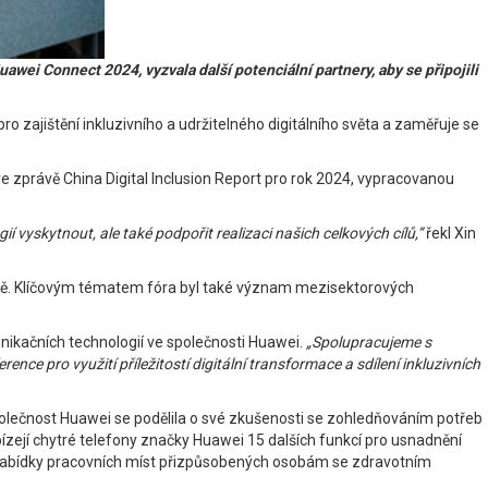
ei Connect 2024, vyzvala další potenciální partnery, aby se připojili
 zajištění inkluzivního a udržitelného digitálního světa a zaměřuje se
 ve zprávě China Digital Inclusion Report pro rok 2024, vypracovanou
vyskytnout, ale také podpořit realizaci našich celkových cílů,”
řekl Xin
rovně. Klíčovým tématem fóra byl také význam mezisektorových
nikačních technologií ve společnosti Huawei.
„Spolupracujeme s
nce pro využití příležitostí digitální transformace a sdílení inkluzivních
Společnost Huawei se podělila o své zkušenosti se zohledňováním potřeb
ízejí chytré telefony značky Huawei 15 dalších funkcí pro usnadnění
í na nabídky pracovních míst přizpůsobených osobám se zdravotním