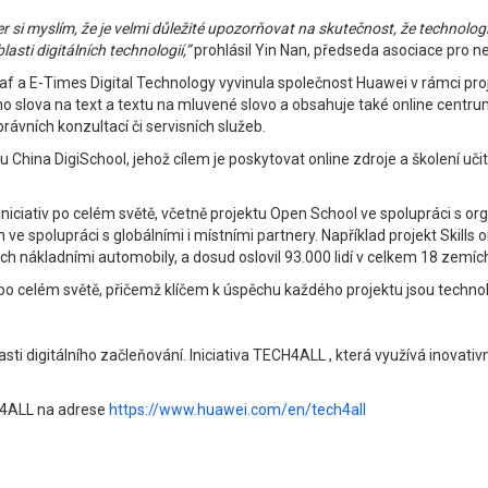
er si myslím, že je velmi důležité upozorňovat na skutečnost, že technolo
sti digitálních technologií,”
prohlásil Yin Nan, předseda asociace pro ne
af a E-Times Digital Technology vyvinula společnost Huawei v rámci pro
slova na text a textu na mluvené slovo a obsahuje také online centrum
rávních konzultací či servisních služeb.
 China DigiSchool, jehož cílem je poskytovat online zdroje a školení u
iniciativ po celém světě, včetně projektu Open School ve spolupráci s o
e spolupráci s globálními i místními partnery. Například projekt Skills o
 nákladními automobily, a dosud oslovil 93.000 lidí v celkem 18 zemíc
idí po celém světě, přičemž klíčem k úspěchu každého projektu jsou techn
i digitálního začleňování. Iniciativa TECH4ALL , která využívá inovativ
H4ALL na adrese
https://www.huawei.com/en/tech4all