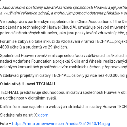
„Jako zrakově postižený uživatel zařízení společnosti Huawei a její partn
a využívání veřejných zdrojů, a mohou jim pomoci odstranit překážky v obla
Ve spolupráci s partnerskými společnostmi China Association of the De
založená na technologiích Huawei Cloud AI, umožňuje převod mluveného 
potenciálně náročných situacích, jako jsou poskytování zdravotní péče, p
Fórum se zabývalo také inkluzí do vzdělávání v rámci TECH4ALL projektu
4800 učitelů a studentů ve 29 školách.
Společnost Huawei rovněž realizuje celou řadu vzdělávacích a školicích 
nadací Vodafone Foundation a projektů Skills and Wheels, realizovaných v
odlehlých komunitách prostřednictvím mobilních učeben, přepravovaných
Vzdělávací projekty iniciativy TECH4ALL oslovily již více než 400.000 l
O iniciativě Huawei TECH4ALL
TECH4ALL představuje dlouhodobou iniciativu společnosti Huawei v oblast
a udržitelnost v digitálním světě.
Další informace najdete na webových stránkách iniciativy Huawei TEC
Sledujte nás na síti X:
x.com
Foto –
https://mma.prnewswire.com/media/2512643/t4a.jpg