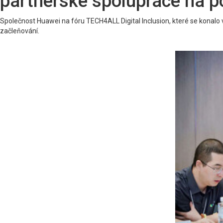
partnerské spolupráce na po
Společnost Huawei na fóru TECH4ALL Digital Inclusion, které se konalo v r
začleňování.