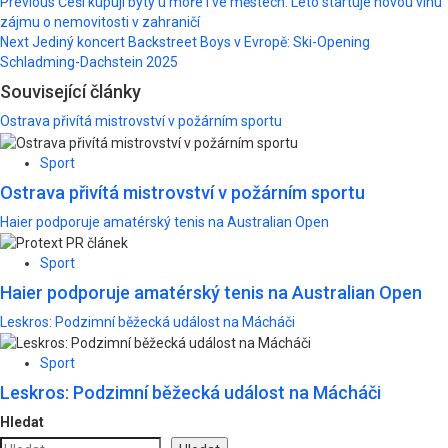
Post
Previous
Češi kupují byty u moře i ve městech. Léto startuje novou vlnu
zájmu o nemovitosti v zahraničí
navigation
Next
Jediný koncert Backstreet Boys v Evropě: Ski-Opening
Schladming-Dachstein 2025
Související články
Ostrava přivítá mistrovství v požárním sportu
Sport
Ostrava přivítá mistrovství v požárním sportu
Haier podporuje amatérský tenis na Australian Open
Sport
Haier podporuje amatérský tenis na Australian Open
Leskros: Podzimní běžecká událost na Mácháči
Sport
Leskros: Podzimní běžecká událost na Mácháči
Hledat