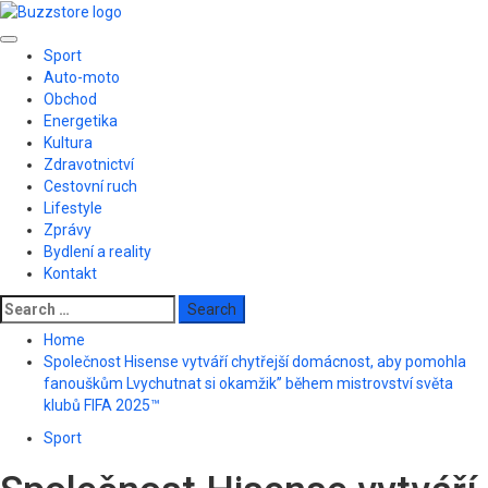
Skip
to
Primary
content
Sport
Menu
Auto-moto
Obchod
Energetika
Kultura
Zdravotnictví
Cestovní ruch
Lifestyle
Zprávy
Bydlení a reality
Kontakt
Search
for:
Home
Společnost Hisense vytváří chytřejší domácnost, aby pomohla
fanouškům Lvychutnat si okamžik” během mistrovství světa
klubů FIFA 2025™
Sport