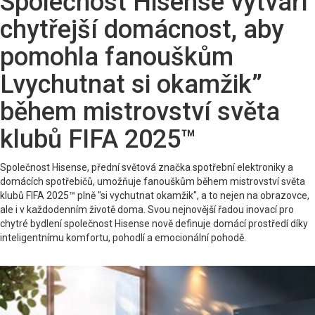
Společnost Hisense vytváří
chytřejší domácnost, aby
pomohla fanouškům
Lvychutnat si okamžik”
během mistrovství světa
klubů FIFA 2025™
Společnost Hisense, přední světová značka spotřební elektroniky a
domácích spotřebičů, umožňuje fanouškům během mistrovství světa
klubů FIFA 2025™ plně "si vychutnat okamžik", a to nejen na obrazovce,
ale i v každodenním životě doma. Svou nejnovější řadou inovací pro
chytré bydlení společnost Hisense nově definuje domácí prostředí díky
inteligentnímu komfortu, pohodlí a emocionální pohodě.