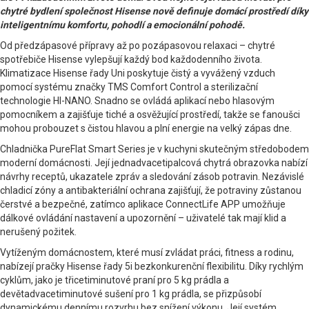
chytré bydlení společnost Hisense nově definuje domácí prostředí díky
inteligentnímu komfortu, pohodlí a emocionální pohodě.
Od předzápasové přípravy až po pozápasovou relaxaci – chytré
spotřebiče Hisense vylepšují každý bod každodenního života.
Klimatizace Hisense řady Uni poskytuje čistý a vyvážený vzduch
pomocí systému značky TMS Comfort Control a sterilizační
technologie HI-NANO. Snadno se ovládá aplikací nebo hlasovým
pomocníkem a zajišťuje tiché a osvěžující prostředí, takže se fanoušci
mohou probouzet s čistou hlavou a plní energie na velký zápas dne.
Chladnička PureFlat Smart Series je v kuchyni skutečným středobodem
moderní domácnosti. Její jednadvacetipalcová chytrá obrazovka nabízí
návrhy receptů, ukazatele zpráv a sledování zásob potravin. Nezávislé
chladicí zóny a antibakteriální ochrana zajišťují, že potraviny zůstanou
čerstvé a bezpečné, zatímco aplikace ConnectLife APP umožňuje
dálkové ovládání nastavení a upozornění – uživatelé tak mají klid a
nerušený požitek.
Vytíženým domácnostem, které musí zvládat práci, fitness a rodinu,
nabízejí pračky Hisense řady 5i bezkonkurenční flexibilitu. Díky rychlým
cyklům, jako je třicetiminutové praní pro 5 kg prádla a
devětadvacetiminutové sušení pro 1 kg prádla, se přizpůsobí
dynamickému dennímu rozvrhu bez snížení výkonu. Její systém