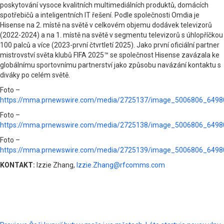
poskytování vysoce kvalitních multimediálních produktů, domácích
spotřebičů a inteligentních IT řešení. Podle společnosti Omdia je
Hisense na 2. místě na světě v celkovém objemu dodávek televizorů
(2022-2024) a na 1. místě na světě v segmentu televizorů s úhlopříčkou
100 palců a více (2023-první čtvrtletí 2025). Jako první oficiální partner
mistrovství světa klubů FIFA 2025™ se společnost Hisense zavázala ke
globálnímu sportovnímu partnerství jako způsobu navázání kontaktu s
diváky po celém světě.
Foto –
https://mma.prnewswire.com/media/2725137/image_5006806_6498
Foto –
https://mma.prnewswire.com/media/2725138/image_5006806_6498
Foto –
https://mma.prnewswire.com/media/2725139/image_5006806_6498
KONTAKT:
Izzie Zhang,
Izzie.Zhang@rfcomms.com