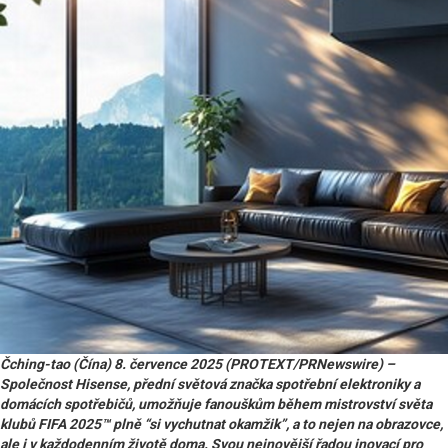
Čching-tao (Čína) 8. července 2025 (PROTEXT/PRNewswire) –
Společnost Hisense, přední světová značka spotřební elektroniky a
domácích spotřebičů, umožňuje fanouškům během mistrovství světa
klubů FIFA 2025™ plně “si vychutnat okamžik”, a to nejen na obrazovce,
ale i v každodenním životě doma. Svou nejnovější řadou inovací pro