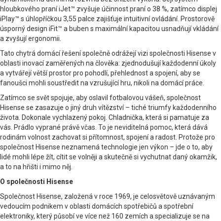
hloubkového praní iJet™ zvyšuje účinnost praní o 38 %, zatímco displej
iPlay™ s úhlopříčkou 3,55 palce zajišťuje intuitivní ovládání. Prostorově
úsporný design iFit™ a buben s maximální kapacitou usnadňují vkládání
a zvyšují ergonomii.
Tato chytrá domácí řešení společně odrážejí vizi společnosti Hisense v
oblasti inovací zaměřených na člověka: zjednodušují každodenní úkoly
a vytvářejí větší prostor pro pohodlí, přehlednost a spojení, aby se
fanoušci mohli soustředit na vzrušující hru, nikoli na domácí práce.
Zatímco se svět spojuje, aby oslavil fotbalovou vášeň, společnost
Hisense se zasazuje o jiný druh vítězství – tiché triumfy každodenního
života. Dokonale vychlazený pokoj. Chladnička, která si pamatuje za
vás. Prádlo vyprané právě včas. To je neviditelná pomoc, která dává
rodinám volnost zachovat si přítomnost, spojení a radost. Protože pro
společnost Hisense neznamená technologie jen výkon – jde o to, aby
lidé mohli lépe žít, cítit se volněji a skutečně si vychutnat daný okamžik,
a to na hřišti i mimo něj.
O společnosti Hisense
Společnost Hisense, založená v roce 1969, je celosvětově uznávaným
vedoucím podnikem v oblasti domácích spotřebičů a spotřební
elektroniky, který působí ve více než 160 zemích a specializuje se na