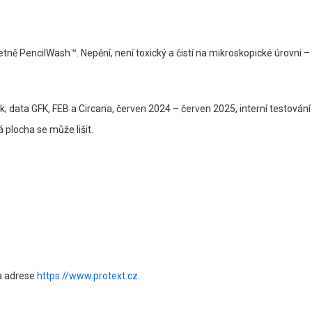
ně PencilWash™. Nepění, není toxický a čistí na mikroskopické úrovni –
; data GFK, FEB a Circana, červen 2024 – červen 2025, interní testován
plocha se může lišit.
na adrese
https://www.protext.cz
.