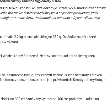
 během chvilky zanechá hygienicky čistou.
evoluční tenkou konstrukcí. Výsledkem je ultratenký a snadno ovladatelný
inka pro mokré čištění je nejštíhlejším a nejlehčím produktem, který
logie – a to bez filtru. Jednoduchost smetáku a Dyson výkon, to je
 váží 2,2 kg, v ruce ale cítíte jen 380 g. Ovládáte ho přirozeně
tráty výkonu.
ilWash™ žádný filtr nemá. Nehrozí ucpání, kal ani pokles výkonu.
 se dostatečně rychle, aby zachytil mokré i suché nečistoty zároveň.
e čistou vodou, ne tou, kterou jste právě setřeli. Desátý tah myčkou je
e. Nádrž na 300 ml čisté vody vystačí na 100 m² podlahy² – takže na