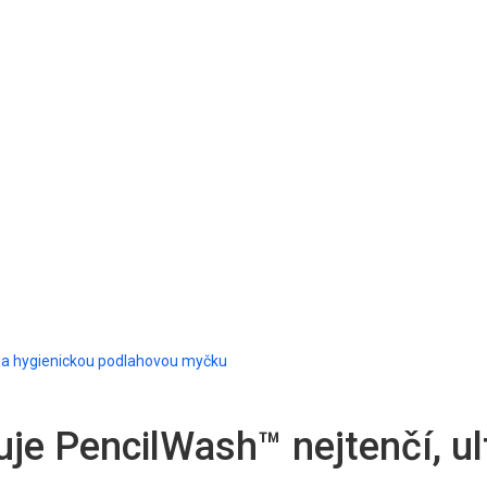
u a hygienickou podlahovou myčku
je PencilWash™ nejtenčí, ul