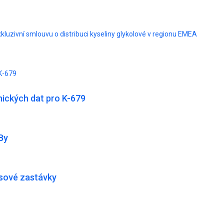
xkluzivní smlouvu o distribuci kyseliny glykolové v regionu EMEA
K-679
ických dat pro K-679
By
usové zastávky