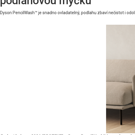
podlahovou myčku
Dyson PencilWash™ je snadno ovladatelný, podlahu zbaví nečistot i odoln