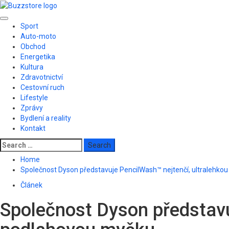
Skip
to
Primary
content
Sport
Menu
Auto-moto
Obchod
Energetika
Kultura
Zdravotnictví
Cestovní ruch
Lifestyle
Zprávy
Bydlení a reality
Kontakt
Search
for:
Home
Společnost Dyson představuje PencilWash™ nejtenčí, ultralehko
Článek
Společnost Dyson představu