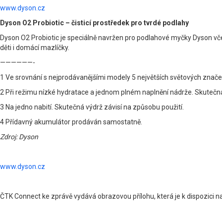
www.dyson.cz
Dyson O2 Probiotic – čisticí prostředek pro tvrdé podlahy
Dyson O2 Probiotic je speciálně navržen pro podlahové myčky Dyson včet
děti i domácí mazlíčky.
——————-
1 Ve srovnání s nejprodávanějšími modely 5 největších světových značek
2 Při režimu nízké hydratace a jednom plném naplnění nádrže. Skutečná 
3 Na jedno nabití. Skutečná výdrž závisí na způsobu použití.
4 Přídavný akumulátor prodáván samostatně.
Zdroj: Dyson
www.dyson.cz
ČTK Connect ke zprávě vydává obrazovou přílohu, která je k dispozici 