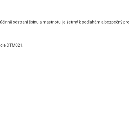
 účinně odstraní špínu a mastnotu, je šetrný k podlahám a bezpečný pro
í dle DTM021.