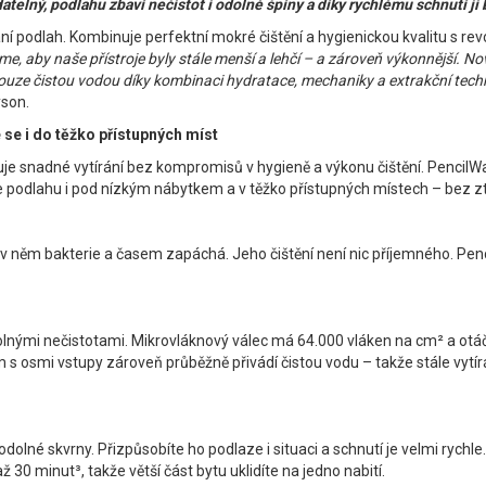
lný, podlahu zbaví nečistot i odolné špíny a díky rychlému schnutí ji
rání podlah. Kombinuje perfektní mokré čištění a hygienickou kvalitu s r
e, aby naše přístroje byly stále menší a lehčí – a zároveň výkonnější. Nov
ze čistou vodou díky kombinaci hydratace, mechaniky a extrakční techno
yson.
e se i do těžko přístupných míst
snadné vytírání bez kompromisů v hygieně a výkonu čištění. PencilWash™
e podlahu i pod nízkým nábytkem a v těžko přístupných místech – bez z
e v něm bakterie a časem zapáchá. Jeho čištění není nic příjemného. Penc
lnými nečistotami. Mikrovláknový válec má 64.000 vláken na cm² a otáčí
s osmi vstupy zároveň průběžně přivádí čistou vodu – takže stále vytírát
dolné skvrny. Přizpůsobíte ho podlaze i situaci a schnutí je velmi rychl
 30 minut³, takže větší část bytu uklidíte na jedno nabití.