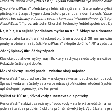
Praha 19. února 2026 (PROTEXT) – Dyson PencilWash™ je snadno ovladate
Dyson PencilWash™ představuje lehčí, štíhlejší a menší alternativu vytí
přístroj, který zajistí hygienickou čistotu pro moderní domácnosti.
“Chcem
klouže bez námahy a dostane se tam, kam ostatní nedosáhnou. Vytírá pou
PencilWash™, “
prozradil John Churchill, technický ředitel společnosti D
1
Nejštíhlejší a nejlehčí podlahová myčka na trhu
. Sklopí se a dostan
Nová ultratenká a ultralehká rukojeť o průměru pouhých 38 mm umožňuje 
pouhým otočením zápěstí. PencilWash™ sklopíte do úhlu 170° a vyčistít
Žádný špinavý filtr. Žádný zápach
Klasické podlahové myčky mají filtr, který zachycuje nečistoty, množí s
Pokaždé čistí stejně dobře.
Mokré skvrny i suchý prach – zvládne obojí najednou
PencilWash™ si poradí se vším – mokrými skvrnami, suchou špínou i odo
Špinavá voda a nečistoty se z válce odsávají při každém otočení. Systém 
úplně stejně hygienický jako ten první.
Vyčistí až 100 m², přívod vody si nastavíte dle potřeby
PencilWash™ nabízí dva režimy přívodu vody – na lehké znečištění a na o
jeden zátah bez problémů uklidíte průměrně velký byt. Výdrž baterie je až