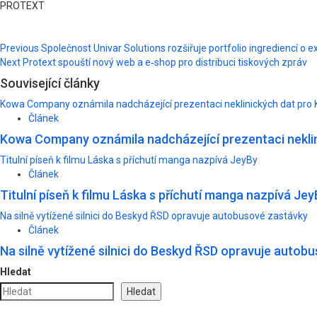
PROTEXT
Post
Previous
Společnost Univar Solutions rozšiřuje portfolio ingrediencí o e
Next
Protext spouští nový web a e‑shop pro distribuci tiskových zpráv
navigation
Související články
Kowa Company oznámila nadcházející prezentaci neklinických dat pro 
Článek
Kowa Company oznámila nadcházející prezentaci neklin
Titulní píseň k filmu Láska s příchutí manga nazpívá JeyBy
Článek
Titulní píseň k filmu Láska s příchutí manga nazpívá Jey
Na silně vytížené silnici do Beskyd ŘSD opravuje autobusové zastávky
Článek
Na silně vytížené silnici do Beskyd ŘSD opravuje autob
Hledat
Hledat