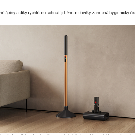
é špíny a díky rychlému schnutí ji během chvilky zanechá hygienicky čis