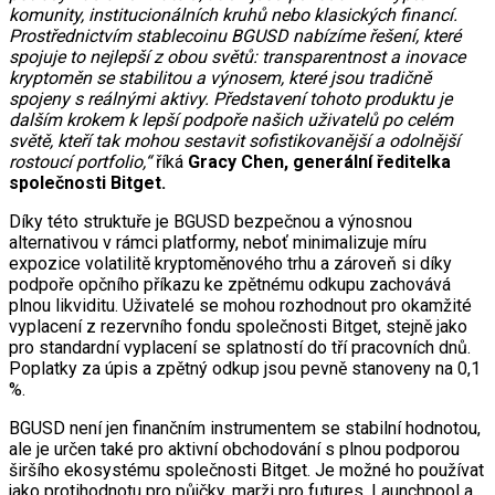
komunity, institucionálních kruhů nebo klasických financí.
Prostřednictvím stablecoinu BGUSD nabízíme řešení, které
spojuje to nejlepší z obou světů: transparentnost a inovace
kryptoměn se stabilitou a výnosem, které jsou tradičně
spojeny s reálnými aktivy. Představení tohoto produktu je
dalším krokem k lepší podpoře našich uživatelů po celém
světě, kteří tak mohou sestavit sofistikovanější a odolnější
rostoucí portfolio,“
říká
Gracy Chen, generální ředitelka
společnosti Bitget.
Díky této struktuře je BGUSD bezpečnou a výnosnou
alternativou v rámci platformy, neboť minimalizuje míru
expozice volatilitě kryptoměnového trhu a zároveň si díky
podpoře opčního příkazu ke zpětnému odkupu zachovává
plnou likviditu. Uživatelé se mohou rozhodnout pro okamžité
vyplacení z rezervního fondu společnosti Bitget, stejně jako
pro standardní vyplacení se splatností do tří pracovních dnů.
Poplatky za úpis a zpětný odkup jsou pevně stanoveny na 0,1
%.
BGUSD není jen finančním instrumentem se stabilní hodnotou,
ale je určen také pro aktivní obchodování s plnou podporou
širšího ekosystému společnosti Bitget. Je možné ho používat
jako protihodnotu pro půjčky, marži pro futures, Launchpool a