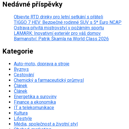
Nedávné příspěvky
Objevte RTD drinky pro letní setkání s přáteli
TIGGO 7 HEV: Bezpečné rodinné SUV s 5* Euro NCAP
Ostrava přivítá mistrovství v požárním sportu
LAMARK: Inovativní exteriér pro váš domov
Barmanství: Patrik Škamla na World Class 2026
Kategorie
Auto-moto, doprava a stroje
Byznys
Cestování
Chemický a farmaceutický průmysl
Článek
Článek
Energetika a suroviny
Finance a ekonomika
IT a telekomunikace
Kultura
Lifestyle
Média, společnost a životní styl