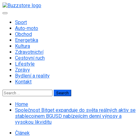
Skip
to
Primary
content
Menu
Sport
Auto-moto
Obchod
Energetika
Kultura
Zdravotnictví
Cestovní ruch
Lifestyle
Zprávy
Bydlení a reality
Kontakt
Search
for:
Home
Společnost Bitget expanduje do světa reálných aktiv se
stablecoinem BGUSD nabízejícím denní výnosy a
vysokou likviditu
Článek