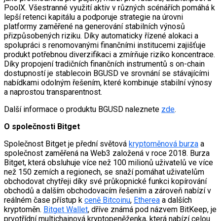
PoolX. Všestranné využití aktiv v různých scénářích pomáhá k
lepší retenci kapitálu a podporuje strategie na úrovni
platformy zaměřené na generování stabilních výnosů
přizpůsobených riziku. Díky automaticky řízené alokaci a
spolupráci s renomovanými finančními institucemi zajišťuje
produkt potřebnou diverzifikaci a zmírňuje riziko koncentrace.
Díky propojení tradičních finančních instrumentů s on-chain
dostupností je stablecoin BGUSD ve srovnání se stávajícími
nabídkami odolným řešením, které kombinuje stabilní výnosy
a naprostou transparentnost.
Další informace o produktu BGUSD naleznete
zde
.
O společnosti Bitget
Společnost Bitget je přední světová
kryptoměnová burza
a
společnost zaměřená na Web3 založená v roce 2018. Burza
Bitget, která obsluhuje více než 100 milionů uživatelů ve více
než 150 zemích a regionech, se snaží pomáhat uživatelům
obchodovat chytřeji díky své průkopnické funkci kopírování
obchodů a dalším obchodovacím řešením a zároveň nabízí v
reálném čase přístup k
ceně Bitcoinu
,
Etherea
a dalších
kryptoměn.
Bitget Wallet
, dříve známá pod názvem BitKeep, je
prvotřídní multichainová kryptopeněženka, která nabízí celou