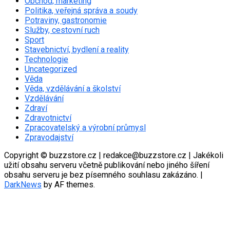
Obchod, marketing
Politika, veřejná správa a soudy
Potraviny, gastronomie
Služby, cestovní ruch
Sport
Stavebnictví, bydlení a reality
Technologie
Uncategorized
Věda
Věda, vzdělávání a školství
Vzdělávání
Zdraví
Zdravotnictví
Zpracovatelský a výrobní průmysl
Zpravodajství
Copyright © buzzstore.cz | redakce@buzzstore.cz | Jakékoli
užití obsahu serveru včetně publikování nebo jiného šíření
obsahu serveru je bez písemného souhlasu zakázáno.
|
DarkNews
by AF themes.