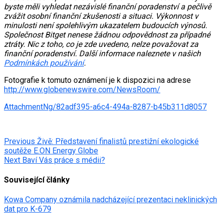
byste měli vyhledat nezávislé finanční poradenství a pečlivě
zvážit osobní finanční zkušenosti a situaci. Výkonnost v
minulosti není spolehlivým ukazatelem budoucích výnosů.
Společnost Bitget nenese žádnou odpovědnost za případné
ztráty. Nic z toho, co je zde uvedeno, nelze považovat za
finanční poradenství. Další informace naleznete v našich
Podmínkách používání
.
Fotografie k tomuto oznámení je k dispozici na adrese
http://www.globenewswire.com/NewsRoom/
AttachmentNg/82adf395-a6c4-494a-8287-b45b311d8057
Post
Previous
Živě: Představení finalistů prestižní ekologické
soutěže E.ON Energy Globe
navigation
Next
Baví Vás práce s médii?
Související články
Kowa Company oznámila nadcházející prezentaci neklinických
dat pro K-679