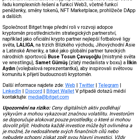
řadu komplexních řešení a funkcí Web3, včetně funkcí
peněženky, směny tokenů, NFT Marketplace, prohlížeče DApp
a dalších.
Společnost Bitget hraje přední roli v rozvoji adopce
kryptoměn prostřednictvím strategických partnerství,
například jako oficiální krypto partner nejlepší fotbalové ligy
světa,
LALIGA
, na trzích Blízkého východu, Jihovýchodní Asie
a Latinské Ameriky, a také jako globální partner tureckých
národních sportovců
Buse Tosun Çavuşoğlu
(mistryně světa
ve wrestlingu),
Samet Gümüş
(zlatý medailista v boxu) a
İlkin
Aydın
(volejbalová reprezentantka), aby inspirovali světovou
komunitu k přijetí budoucnosti kryptoměn.
Další informace najdete zde:
Web
|
Twitter
|
Telegram
|
LinkedIn
|
Discord
|
Bitget Wallet
V případě dotazů médií
kontaktujte:
media@bitget.com
Upozornění na riziko:
Ceny digitálních aktiv podléhají
výkyvům a mohou vykazovat značnou volatilitu. Investorům
se doporučuje alokovat pouze prostředky, o které si mohou
dovolit přijít. Hodnota každé investice může být ovlivněna a
je možné, že nedosáhnete svých finančních cílů nebo
nebudete schopni získat zpět svou hlavní investici. Vždy