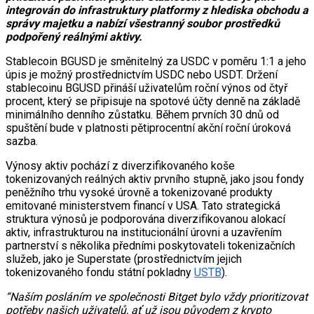
integrován do infrastruktury platformy z hlediska obchodu a
správy majetku a nabízí všestranný soubor prostředků
podpořený reálnými aktivy.
Stablecoin BGUSD je směnitelný za USDC v poměru 1:1 a jeho
úpis je možný prostřednictvím USDC nebo USDT. Držení
stablecoinu BGUSD přináší uživatelům roční výnos od čtyř
procent, který se připisuje na spotové účty denně na základě
minimálního denního zůstatku. Během prvních 30 dnů od
spuštění bude v platnosti pětiprocentní akční roční úroková
sazba.
Výnosy aktiv pochází z diverzifikovaného koše
tokenizovaných reálných aktiv prvního stupně, jako jsou fondy
peněžního trhu vysoké úrovně a tokenizované produkty
emitované ministerstvem financí v USA. Tato strategická
struktura výnosů je podporována diverzifikovanou alokací
aktiv, infrastrukturou na institucionální úrovni a uzavřením
partnerství s několika předními poskytovateli tokenizačních
služeb, jako je Superstate (prostřednictvím jejich
tokenizovaného fondu státní pokladny
USTB
).
“Naším posláním ve společnosti Bitget bylo vždy prioritizovat
potřeby našich uživatelů, ať už jsou původem z krypto