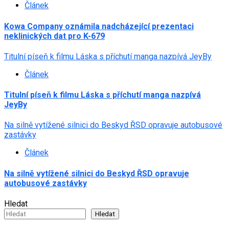
Článek
Kowa Company oznámila nadcházející prezentaci
neklinických dat pro K-679
Titulní píseň k filmu Láska s příchutí manga nazpívá JeyBy
Článek
Titulní píseň k filmu Láska s příchutí manga nazpívá
JeyBy
Na silně vytížené silnici do Beskyd ŘSD opravuje autobusové
zastávky
Článek
Na silně vytížené silnici do Beskyd ŘSD opravuje
autobusové zastávky
Hledat
Hledat