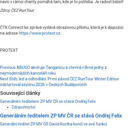
navíc v rámci charity pomáhá tam, kde je to potřeba. Je radost běžet!
Zdroj: ČEZ RunTour
ČTK Connect ke zprávě vydává obrazovou přílohu, která je k dispozici
na adrese
https://www.protext.cz
.
PROTEXT
Post
Previous
ABUGO akvíruje Tanganicu a otevírá v Brně jedny z
nejmodernějších kanceláří roku
navigation
Next
Sníh, led a odhodlání: První závod ČEZ RunTour Winter Edition
odstartoval sezónu 2026 v Českých Budějovicích
Související články
Generálním ředitelem ZP MV ČR se stává Ondřej Felix
Zdravotnictví
Generálním ředitelem ZP MV ČR se stává Ondřej Felix
Generální ředitel ZP MV ČR David Kostka končí ve své funkci