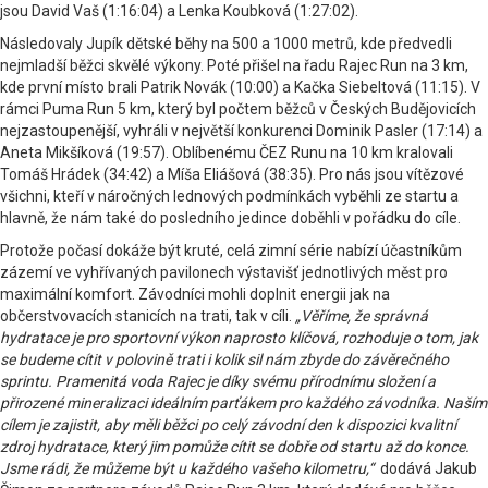
jsou David Vaš (1:16:04) a Lenka Koubková (1:27:02).
Následovaly Jupík dětské běhy na 500 a 1000 metrů, kde předvedli
nejmladší běžci skvělé výkony. Poté přišel na řadu Rajec Run na 3 km,
kde první místo brali Patrik Novák (10:00) a Kačka Siebeltová (11:15). V
rámci Puma Run 5 km, který byl počtem běžců v Českých Budějovicích
nejzastoupenější, vyhráli v největší konkurenci Dominik Pasler (17:14) a
Aneta Mikšíková (19:57). Oblíbenému ČEZ Runu na 10 km kralovali
Tomáš Hrádek (34:42) a Míša Eliášová (38:35). Pro nás jsou vítězové
všichni, kteří v náročných lednových podmínkách vyběhli ze startu a
hlavně, že nám také do posledního jedince doběhli v pořádku do cíle.
Protože počasí dokáže být kruté, celá zimní série nabízí účastníkům
zázemí ve vyhřívaných pavilonech výstavišť jednotlivých měst pro
maximální komfort. Závodníci mohli doplnit energii jak na
občerstvovacích stanicích na trati, tak v cíli.
„Věříme, že správná
hydratace je pro sportovní výkon naprosto klíčová, rozhoduje o tom, jak
se budeme cítit v polovině trati i kolik sil nám zbyde do závěrečného
sprintu. Pramenitá voda Rajec je díky svému přírodnímu složení a
přirozené mineralizaci ideálním parťákem pro každého závodníka. Naším
cílem je zajistit, aby měli běžci po celý závodní den k dispozici kvalitní
zdroj hydratace, který jim pomůže cítit se dobře od startu až do konce.
Jsme rádi, že můžeme být u každého vašeho kilometru,“
dodává Jakub