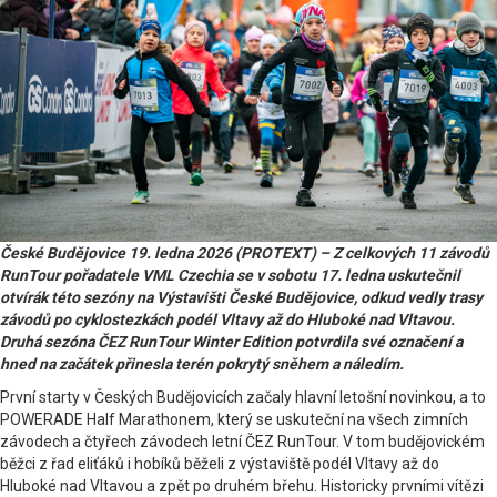
České Budějovice 19. ledna 2026 (PROTEXT) –
Z celkových 11 závodů
RunTour pořadatele VML Czechia se v sobotu 17. ledna uskutečnil
otvírák této sezóny na Výstavišti České Budějovice, odkud vedly trasy
závodů po cyklostezkách podél Vltavy až do Hluboké nad Vltavou.
Druhá sezóna ČEZ RunTour Winter Edition potvrdila své označení a
hned na začátek přinesla terén pokrytý sněhem a náledím.
První starty v Českých Budějovicích začaly hlavní letošní novinkou, a to
POWERADE Half Marathonem, který se uskuteční na všech zimních
závodech a čtyřech závodech letní ČEZ RunTour. V tom budějovickém
běžci z řad eliťáků i hobíků běželi z výstaviště podél Vltavy až do
Hluboké nad Vltavou a zpět po druhém břehu. Historicky prvními vítězi