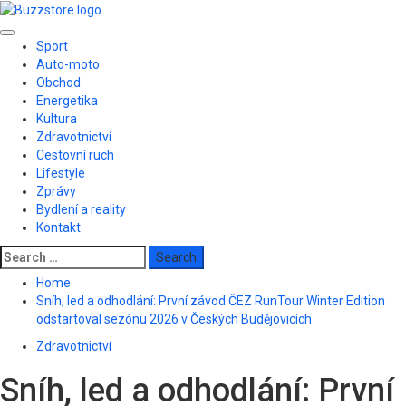
Skip
to
Primary
content
Sport
Menu
Auto-moto
Obchod
Energetika
Kultura
Zdravotnictví
Cestovní ruch
Lifestyle
Zprávy
Bydlení a reality
Kontakt
Search
for:
Home
Sníh, led a odhodlání: První závod ČEZ RunTour Winter Edition
odstartoval sezónu 2026 v Českých Budějovicích
Zdravotnictví
Sníh, led a odhodlání: První