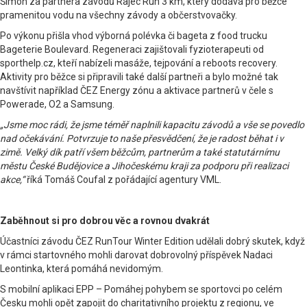
Šimon za partnera závodů Rajec Run 3 km, který dodává pro běžce
pramenitou vodu na všechny závody a občerstvovačky.
Po výkonu přišla vhod výborná polévka či bageta z food trucku
Bageterie Boulevard. Regeneraci zajištovali fyzioterapeuti od
sporthelp.cz, kteří nabízeli masáže, tejpování a reboots recovery.
Aktivity pro běžce si připravili také další partneři a bylo možné tak
navštívit například ČEZ Energy zónu a aktivace partnerů v čele s
Powerade, O2 a Samsung.
„Jsme moc rádi, že jsme téměř naplnili kapacitu závodů a vše se povedlo
nad očekávání. Potvrzuje to naše přesvědčení, že je radost běhat i v
zimě. Velký dík patří všem běžcům, partnerům a také statutárnímu
městu České Budějovice a Jihočeskému kraji za podporu při realizaci
akce,“
říká Tomáš Coufal z pořádající agentury VML.
Zaběhnout si pro dobrou věc a rovnou dvakrát
Účastníci závodu ČEZ RunTour Winter Edition udělali dobrý skutek, když
v rámci startovného mohli darovat dobrovolný příspěvek Nadaci
Leontinka, která pomáhá nevidomým.
S mobilní aplikaci EPP – Pomáhej pohybem se sportovci po celém
Česku mohli opět zapojit do charitativního projektu z regionu, ve