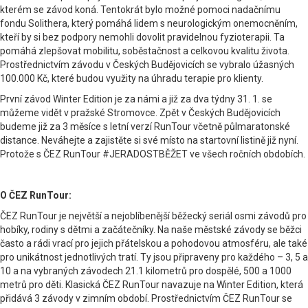
kterém se závod koná. Tentokrát bylo možné pomoci nadačnímu
fondu Solithera, který pomáhá lidem s neurologickým onemocněním,
kteří by si bez podpory nemohli dovolit pravidelnou fyzioterapii. Ta
pomáhá zlepšovat mobilitu, soběstačnost a celkovou kvalitu života.
Prostřednictvím závodu v Českých Budějovicích se vybralo úžasných
100.000 Kč, které budou využity na úhradu terapie pro klienty.
První závod Winter Edition je za námi a již za dva týdny 31. 1. se
můžeme vidět v pražské Stromovce. Zpět v Českých Budějovicích
budeme již za 3 měsíce s letní verzí RunTour včetně půlmaratonské
distance. Neváhejte a zajistěte si své místo na startovní listině již nyní.
Protože s ČEZ RunTour #JERADOSTBĚŽET ve všech ročních obdobích.
O ČEZ RunTour:
ČEZ RunTour je největší a nejoblíbenější běžecký seriál osmi závodů pro
hobíky, rodiny s dětmi a začátečníky. Na naše městské závody se běžci
často a rádi vrací pro jejich přátelskou a pohodovou atmosféru, ale také
pro unikátnost jednotlivých tratí. Ty jsou připraveny pro každého – 3, 5 a
10 a na vybraných závodech 21.1 kilometrů pro dospělé, 500 a 1000
metrů pro děti. Klasická ČEZ RunTour navazuje na Winter Edition, která
přidává 3 závody v zimním období. Prostřednictvím ČEZ RunTour se