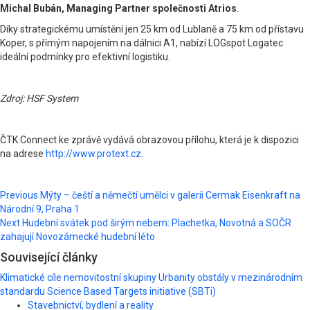
Michal Bubán, Managing Partner společnosti Atrios
.
Díky strategickému umístění jen 25 km od Lublaně a 75 km od přístavu
Koper, s přímým napojením na dálnici A1, nabízí LOGspot Logatec
ideální podmínky pro efektivní logistiku.
Zdroj: HSF System
ČTK Connect ke zprávě vydává obrazovou přílohu, která je k dispozici
na adrese
http://www.protext.cz
.
Post
Previous
Mýty – čeští a němečtí umělci v galerii Cermak Eisenkraft na
Národní 9, Praha 1
navigation
Next
Hudební svátek pod širým nebem: Plachetka, Novotná a SOČR
zahajují Novozámecké hudební léto
Související články
Klimatické cíle nemovitostní skupiny Urbanity obstály v mezinárodním
standardu Science Based Targets initiative (SBTi)
Stavebnictví, bydlení a reality