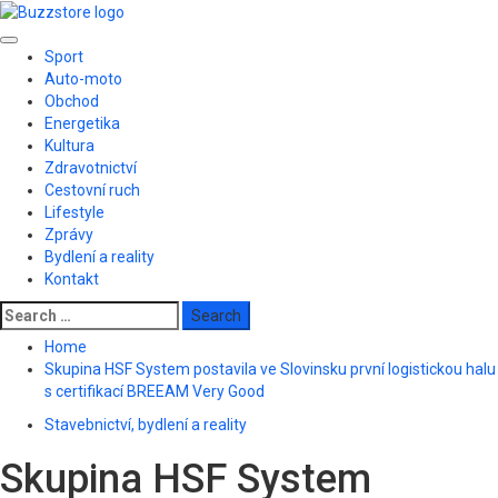
Skip
to
Primary
content
Sport
Menu
Auto-moto
Obchod
Energetika
Kultura
Zdravotnictví
Cestovní ruch
Lifestyle
Zprávy
Bydlení a reality
Kontakt
Search
for:
Home
Skupina HSF System postavila ve Slovinsku první logistickou halu
s certifikací BREEAM Very Good
Stavebnictví, bydlení a reality
Skupina HSF System