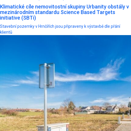
Klimatické cíle nemovitostní skupiny Urbanity obstály v
mezinárodním standardu Science Based Targets
initiative (SBTi)
Stavební pozemky v Hrnčířích jsou připraveny k výstavbě dle přání
klientů