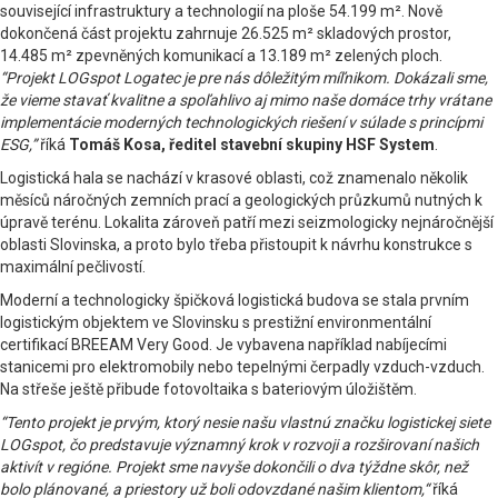
související infrastruktury a technologií na ploše 54.199 m². Nově
dokončená část projektu zahrnuje 26.525 m² skladových prostor,
14.485 m² zpevněných komunikací a 13.189 m² zelených ploch.
“Projekt LOGspot Logatec je pre nás dôležitým míľnikom. Dokázali sme,
že vieme stavať kvalitne a spoľahlivo aj mimo naše domáce trhy vrátane
implementácie moderných technologických riešení v súlade s princípmi
ESG,”
říká
Tomáš Kosa, ředitel stavební skupiny HSF System
.
Logistická hala se nachází v krasové oblasti, což znamenalo několik
měsíců náročných zemních prací a geologických průzkumů nutných k
úpravě terénu. Lokalita zároveň patří mezi seizmologicky nejnáročnější
oblasti Slovinska, a proto bylo třeba přistoupit k návrhu konstrukce s
maximální pečlivostí.
Moderní a technologicky špičková logistická budova se stala prvním
logistickým objektem ve Slovinsku s prestižní environmentální
certifikací BREEAM Very Good. Je vybavena například nabíjecími
stanicemi pro elektromobily nebo tepelnými čerpadly vzduch-vzduch.
Na střeše ještě přibude fotovoltaika s bateriovým úložištěm.
“Tento projekt je prvým, ktorý nesie našu vlastnú značku logistickej siete
LOGspot, čo predstavuje významný krok v rozvoji a rozširovaní našich
aktivít v regióne. Projekt sme navyše dokončili o dva týždne skôr, než
bolo plánované, a priestory už boli odovzdané našim klientom,“
říká