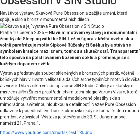
Obsession v SIN Studio
Navštivte výstavu Skavová Pure Obsession a zažijte umění, které
spojuje sklo a bronz v monumentálních dílech.
Praha 10. června 2026 –
Hlavním motivem výstavy je monumentální
ženský akt Sleeping with the SIN. Ležící figura z křišťálového skla
volně parafrázuje motiv Šípkové Růženky či Sněhurky a stává se
symbolem hranice mezi snem, touhou a skutečností. Transparentní
tělo spočívá na polstrovaném koženém soklu a proměňuje se s
každým dopadem světla.
Výstava představuje soubor skleněných a bronzových plastik, včetně
koňských hlav v životní velikosti a dalších archetypálních motivů člověka
a zvířete. Díla vznikla ve spolupráci se SIN Studio Gallery a sklářským
mistrem Jiřím Šínem prostřednictvím technologie Vitrum Vivum, která
umožňuje vytvářet monumentální modelované plastiky skla s
mimořádnou světelnou hloubkou a detailností. Název Pure Obsession
odkazuje k posedlosti tvorbou i k okamžiku, kdy se touha či idea mohou
proměnit v závislost. Výstava je otevřena do 30. 9., Jungmanovo
náměstí 21, Praha 1.
https://www.youtube.com/shorts/jfesLT8DJnc
.