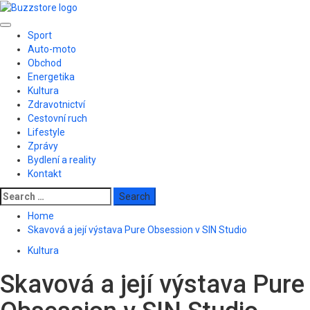
Skip
to
Primary
content
Sport
Menu
Auto-moto
Obchod
Energetika
Kultura
Zdravotnictví
Cestovní ruch
Lifestyle
Zprávy
Bydlení a reality
Kontakt
Search
for:
Home
Skavová a její výstava Pure Obsession v SIN Studio
Kultura
Skavová a její výstava Pure