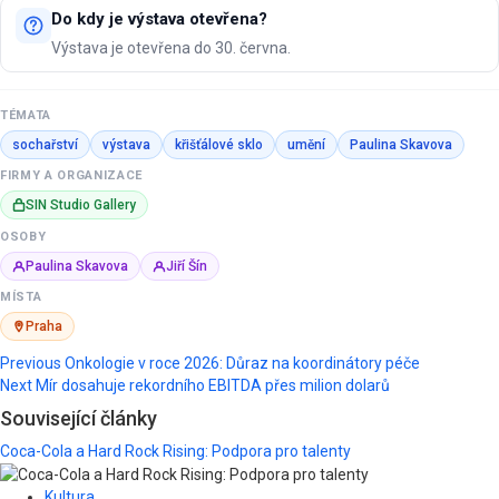
Do kdy je výstava otevřena?
Výstava je otevřena do 30. června.
TÉMATA
sochařství
výstava
křišťálové sklo
umění
Paulina Skavova
FIRMY A ORGANIZACE
SIN Studio Gallery
OSOBY
Paulina Skavova
Jiří Šín
MÍSTA
Praha
Post
Previous
Onkologie v roce 2026: Důraz na koordinátory péče
Next
Mír dosahuje rekordního EBITDA přes milion dolarů
navigation
Související články
Coca-Cola a Hard Rock Rising: Podpora pro talenty
Kultura