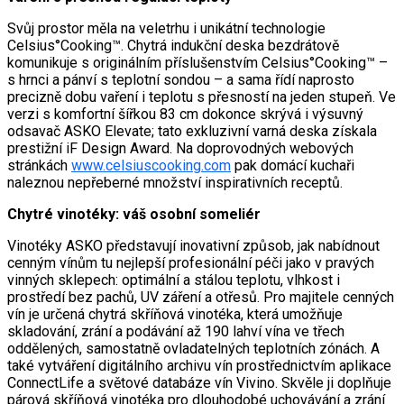
Svůj prostor měla na veletrhu i unikátní technologie
Celsius°Cooking™. Chytrá indukční deska bezdrátově
komunikuje s originálním příslušenstvím Celsius°Cooking™ –
s hrnci a pánví s teplotní sondou – a sama řídí naprosto
precizně dobu vaření i teplotu s přesností na jeden stupeň. Ve
verzi s komfortní šířkou 83 cm dokonce skrývá i výsuvný
odsavač ASKO Elevate; tato exkluzivní varná deska získala
prestižní iF Design Award. Na doprovodných webových
stránkách
www.celsiuscooking.com
pak domácí kuchaři
naleznou nepřeberné množství inspirativních receptů.
Chytré vinotéky: váš osobní someliér
Vinotéky ASKO představují inovativní způsob, jak nabídnout
cenným vínům tu nejlepší profesionální péči jako v pravých
vinných sklepech: optimální a stálou teplotu, vlhkost i
prostředí bez pachů, UV záření a otřesů. Pro majitele cenných
vín je určená chytrá skříňová vinotéka, která umožňuje
skladování, zrání a podávání až 190 lahví vína ve třech
oddělených, samostatně ovladatelných teplotních zónách. A
také vytváření digitálního archivu vín prostřednictvím aplikace
ConnectLife a světové databáze vín Vivino. Skvěle ji doplňuje
párová skříňová vinotéka pro dlouhodobé uchovávání a zrání