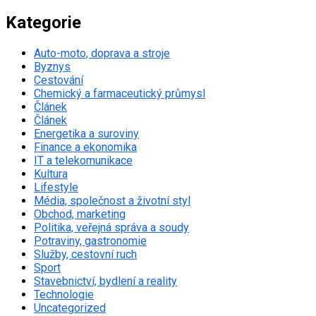
Kategorie
Auto-moto, doprava a stroje
Byznys
Cestování
Chemický a farmaceutický průmysl
Článek
Článek
Energetika a suroviny
Finance a ekonomika
IT a telekomunikace
Kultura
Lifestyle
Média, společnost a životní styl
Obchod, marketing
Politika, veřejná správa a soudy
Potraviny, gastronomie
Služby, cestovní ruch
Sport
Stavebnictví, bydlení a reality
Technologie
Uncategorized