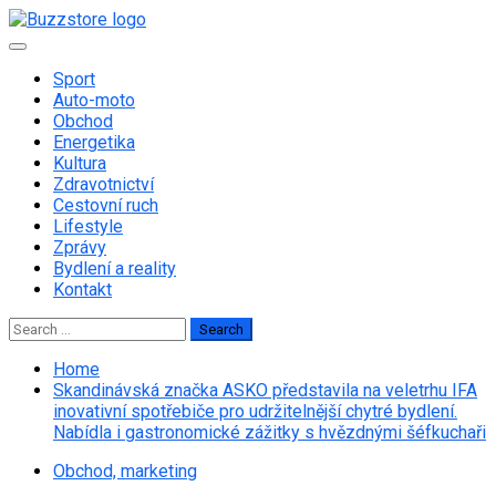
Skip
to
Primary
content
Menu
Sport
Auto-moto
Obchod
Energetika
Kultura
Zdravotnictví
Cestovní ruch
Lifestyle
Zprávy
Bydlení a reality
Kontakt
Search
for:
Home
Skandinávská značka ASKO představila na veletrhu IFA
inovativní spotřebiče pro udržitelnější chytré bydlení.
Nabídla i gastronomické zážitky s hvězdnými šéfkuchaři
Obchod, marketing