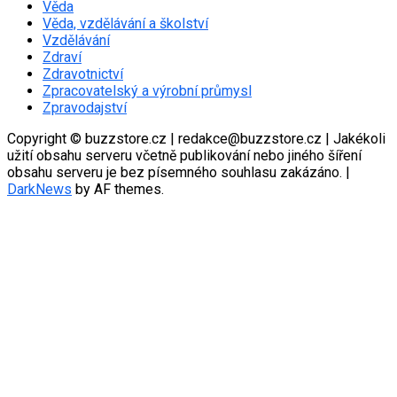
Věda
Věda, vzdělávání a školství
Vzdělávání
Zdraví
Zdravotnictví
Zpracovatelský a výrobní průmysl
Zpravodajství
Copyright © buzzstore.cz | redakce@buzzstore.cz | Jakékoli
užití obsahu serveru včetně publikování nebo jiného šíření
obsahu serveru je bez písemného souhlasu zakázáno.
|
DarkNews
by AF themes.