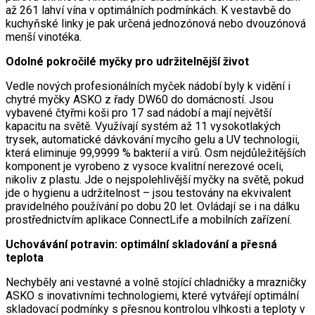
až 261 lahví vína v optimálních podmínkách. K vestavbě do
kuchyňské linky je pak určená jednozónová nebo dvouzónová
menší vinotéka.
Odolné pokročilé myčky pro udržitelnější život
Vedle nových profesionálních myček nádobí byly k vidění i
chytré myčky ASKO z řady DW60 do domácností. Jsou
vybavené čtyřmi koši pro 17 sad nádobí a mají největší
kapacitu na světě. Využívají systém až 11 vysokotlakých
trysek, automatické dávkování mycího gelu a UV technologii,
která eliminuje 99,9999 % bakterií a virů. Osm nejdůležitějších
komponent je vyrobeno z vysoce kvalitní nerezové oceli,
nikoliv z plastu. Jde o nejspolehlivější myčky na světě, pokud
jde o hygienu a udržitelnost – jsou testovány na ekvivalent
pravidelného používání po dobu 20 let. Ovládají se i na dálku
prostřednictvím aplikace ConnectLife a mobilních zařízení.
Uchovávání potravin: optimální skladování a přesná
teplota
Nechyběly ani vestavné a volně stojící chladničky a mrazničky
ASKO s inovativními technologiemi, které vytvářejí optimální
skladovací podmínky s přesnou kontrolou vlhkosti a teploty v