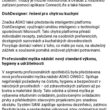
čištěním. Trouby je možné monitorovat a ovládat z mobilního
zařízení pomocí aplikace ConnectLife a také hlasem.
DishDesigner: řešení pro chytrou kuchyni
Značka ASKO také představila inteligentní platformu
DishDesigner, využívající umělou inteligenci s technologií
společnosti Microsoft. Tato chytrá platforma přináší
individuální recepty, založené na osobních preferencích,
dostupných surovinách a kuchařských dovednostech.
Povyšuje domácí vaření z toho, co máte po ruce, na skutečný
zážitek a současně pomáhá snižovat plýtvání potravinami.
Profesionální myčka nádobí: nový standard výkonu,
hygieny a udržitelnosti
V segmentu profesionálních spotřebičů byla představena
nová profesionální myčka nádobí ASKO DW60.C. Splňuje
nejpřísnější požadavky na čistotu, hygienu a bezpečnost v
náročných prostředích – od zdravotnických zařízení až po
bistra a mateřské školy. Tato odolná a účinná myčka je
vybavena intuitivním ovládáním, podsvícenými ovládacími
prvky a přehlednými stavovými projekcemi pro snadnou
obsluhu. Systém SANI zajišťuje správnou dezinfekci, zatímco
flexibilní koše a nastavitelné výkonové zóny optimalizují mytí.