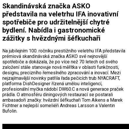
Skandinávská značka ASKO
představila na veletrhu IFA inovativní
spotřebiče pro udržitelnější chytré
bydlení. Nabídla i gastronomické
zážitky s hvězdnými šéfkuchaři
Na jubilejním 100. ročníku prestižního veletrhu IFA představila
prémiová skandinávská značka ASKO své nejnovější
spotřebiče a dokázala, že po více než 70 letech od svého
založení stále stanovuje nová měřítka v oblasti funkčnosti,
designu, precizního řemeslného zpracování a inovací. Mezi
nejzajímavější novinky patřila řada pečicích trub NYACRAFT,
platforma DishDesigner řízená umělou inteligencí,
profesionální myčka nádobí DW60.C a nová generace praček
prádla. O atmosféru diningových restaurací se postarali
ambasadoři značky: hvězdní šéfkuchaři Tom Aikens a Marek
Fichtner a nejlepší someliéři Andreas Larsson a Valentin
Bufolin.