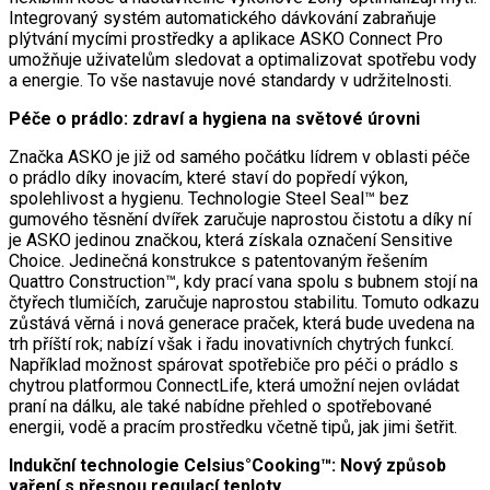
Integrovaný systém automatického dávkování zabraňuje
plýtvání mycími prostředky a aplikace ASKO Connect Pro
umožňuje uživatelům sledovat a optimalizovat spotřebu vody
a energie. To vše nastavuje nové standardy v udržitelnosti.
Péče o prádlo: zdraví a hygiena na světové úrovni
Značka ASKO je již od samého počátku lídrem v oblasti péče
o prádlo díky inovacím, které staví do popředí výkon,
spolehlivost a hygienu. Technologie Steel Seal™ bez
gumového těsnění dvířek zaručuje naprostou čistotu a díky ní
je ASKO jedinou značkou, která získala označení Sensitive
Choice. Jedinečná konstrukce s patentovaným řešením
Quattro Construction™, kdy prací vana spolu s bubnem stojí na
čtyřech tlumičích, zaručuje naprostou stabilitu. Tomuto odkazu
zůstává věrná i nová generace praček, která bude uvedena na
trh příští rok; nabízí však i řadu inovativních chytrých funkcí.
Například možnost spárovat spotřebiče pro péči o prádlo s
chytrou platformou ConnectLife, která umožní nejen ovládat
praní na dálku, ale také nabídne přehled o spotřebované
energii, vodě a pracím prostředku včetně tipů, jak jimi šetřit.
Indukční technologie Celsius°Cooking™: Nový způsob
vaření s přesnou regulací teploty