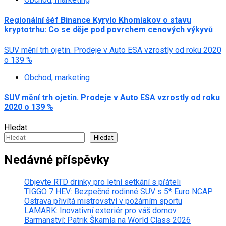
Regionální šéf Binance Kyrylo Khomiakov o stavu
kryptotrhu: Co se děje pod povrchem cenových výkyvů
SUV mění trh ojetin. Prodeje v Auto ESA vzrostly od roku 2020
o 139 %
Obchod, marketing
SUV mění trh ojetin. Prodeje v Auto ESA vzrostly od roku
2020 o 139 %
Hledat
Hledat
Nedávné příspěvky
Objevte RTD drinky pro letní setkání s přáteli
TIGGO 7 HEV: Bezpečné rodinné SUV s 5* Euro NCAP
Ostrava přivítá mistrovství v požárním sportu
LAMARK: Inovativní exteriér pro váš domov
Barmanství: Patrik Škamla na World Class 2026