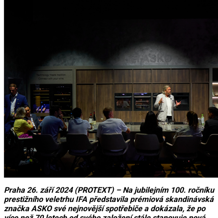
Praha 26. září 2024 (PROTEXT) – Na jubilejním 100. ročníku
prestižního veletrhu IFA představila prémiová skandinávská
značka ASKO své nejnovější spotřebiče a dokázala, že po
více než 70 letech od svého založení stále stanovuje nová