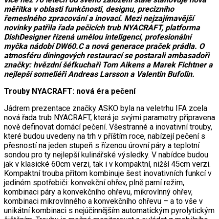
měřítka v oblasti funkčnosti, designu, precizního
řemeslného zpracování a inovací. Mezi nejzajímavější
novinky patřila řada pečicích trub NYACRAFT, platforma
DishDesigner řízená umělou inteligencí, profesionální
myčka nádobí DW60.C a nová generace praček prádla. O
atmosféru diningových restaurací se postarali ambasadoři
značky: hvězdní šéfkuchaři Tom Aikens a Marek Fichtner a
nejlepší someliéři Andreas Larsson a Valentin Bufolin.
Trouby NYACRAFT: nová éra pečení
Jádrem prezentace značky ASKO byla na veletrhu IFA zcela
nová řada trub NYACRAFT, která je svými parametry připravena
nově definovat domácí pečení. Všestranné a inovativní trouby,
které budou uvedeny na trh v příštím roce, nabízejí pečení s
přesností na jeden stupeň s řízenou úrovní páry a teplotní
sondou pro ty nejlepší kulinářské výsledky. V nabídce budou
jak v klasické 60cm verzi, tak i v kompaktní, nižší 45cm verzi.
Kompaktní trouba přitom kombinuje šest inovativních funkcí v
jediném spotřebiči: konvekční ohřev, plně parní režim,
kombinaci páry a konvekčního ohřevu, mikrovlnný ohřev,
kombinaci mikrovlnného a konvekčního ohřevu – a to vše v
unikátní kombinaci s nejúčinnějším automatickým pyrolytickým