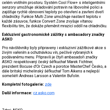
celém vnitřním prostoru. Systém Cool Flow+ s inteligentními
senzory umožňuje skladování potravin na libovolné polici a
zajišťuje rychlé obnovení teploty po otevření a zavření dveří
chladničky. Funkce Multi Zone umožňuje nastavit teplotu v
každé zásuvce, funkce Convert Zone zvyšuje vítanou
flexibilitu tím, že dokáže přeměnit mrazicí oddíl na chladničku.
Exkluzivní gastronomické zážitky s ambasadory značky
ASKO
Pro návštěvníky byly připraveny i exkluzivní zážitkové akce s
živým vařením a ochutnávkou vín, pečlivě vybraných k
podávanému menu. Připravili je čtyři ambasadoři značky
ASKO: respektovaný český šéfkuchař Marek Fichtner,
prezident Bocuse d’Or Czech a porotce MasterChef Česko, a
dále britský michelinský šéfkuchař Tom Aikens a nejlepší
someliéři Andreas Larsson a Valentin Bufolin.
Kompletní fotogalerie:
zde
Další informace:
cz.asko.com