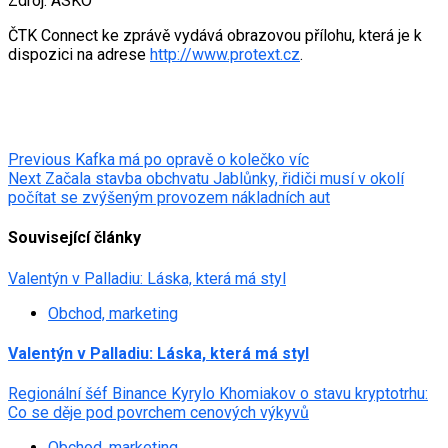
Zdroj: ASKO
ČTK Connect ke zprávě vydává obrazovou přílohu, která je k
dispozici na adrese
http://www.protext.cz
.
Post
Previous
Kafka má po opravě o kolečko víc
Next
Začala stavba obchvatu Jablůnky, řidiči musí v okolí
navigation
počítat se zvýšeným provozem nákladních aut
Související články
Valentýn v Palladiu: Láska, která má styl
Obchod, marketing
Valentýn v Palladiu: Láska, která má styl
Regionální šéf Binance Kyrylo Khomiakov o stavu kryptotrhu:
Co se děje pod povrchem cenových výkyvů
Obchod, marketing