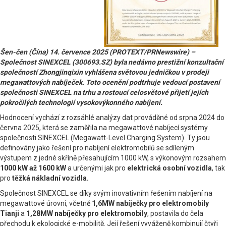
Šen-čen (Čína) 14. července 2025 (PROTEXT/PRNewswire) –
Společnost SINEXCEL (300693.SZ) byla nedávno prestižní konzultační
společností Zhongjinqixin vyhlášena světovou jedničkou v prodeji
megawattových nabíječek. Toto ocenění podtrhuje vedoucí postavení
společnosti SINEXCEL na trhu a rostoucí celosvětové přijetí jejích
pokročilých technologií vysokovýkonného nabíjení.
Hodnocení vychází z rozsáhlé analýzy dat prováděné od srpna 2024 do
června 2025, která se zaměřila na megawattové nabíjecí systémy
společnosti SINEXCEL (Megawatt-Level Charging System). Ty jsou
definovány jako řešení pro nabíjení elektromobilů se sdíleným
výstupem z jedné skříně přesahujícím 1000 kW, s výkonovým rozsahem
1000 kW až 1600 kW
a určenými jak pro
elektrická osobní vozidla
, tak
pro
těžká nákladní vozidla.
Společnost SINEXCEL se díky svým inovativním řešením nabíjení na
megawattové úrovni, včetně
1,6MW nabíječky pro elektromobily
Tianji
a
1,28MW nabíječky pro elektromobily
, postavila do čela
přechodu k ekologické e-mobilitě. Její řešení vyváženě kombinují čtyři