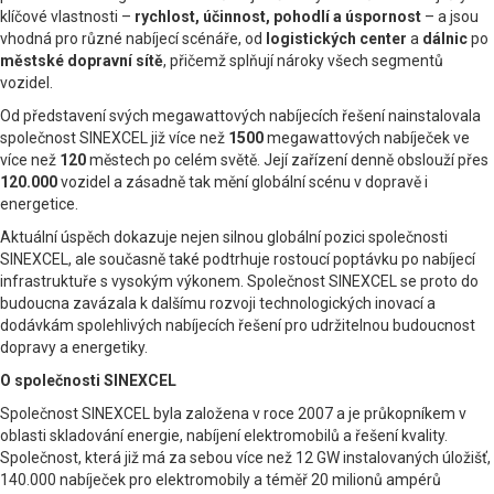
klíčové vlastnosti –
rychlost, účinnost, pohodlí a úspornost
– a jsou
vhodná pro různé nabíjecí scénáře, od
logistických center
a
dálnic
po
městské dopravní sítě
, přičemž splňují nároky všech segmentů
vozidel.
Od představení svých megawattových nabíjecích řešení nainstalovala
společnost SINEXCEL již více než
1500
megawattových nabíječek ve
více než
120
městech po celém světě. Její zařízení denně obslouží přes
120.000
vozidel a zásadně tak mění globální scénu v dopravě i
energetice.
Aktuální úspěch dokazuje nejen silnou globální pozici společnosti
SINEXCEL, ale současně také podtrhuje rostoucí poptávku po nabíjecí
infrastruktuře s vysokým výkonem. Společnost SINEXCEL se proto do
budoucna zavázala k dalšímu rozvoji technologických inovací a
dodávkám spolehlivých nabíjecích řešení pro udržitelnou budoucnost
dopravy a energetiky.
O společnosti SINEXCEL
Společnost SINEXCEL byla založena v roce 2007 a je průkopníkem v
oblasti skladování energie, nabíjení elektromobilů a řešení kvality.
Společnost, která již má za sebou více než 12 GW instalovaných úložišť,
140.000 nabíječek pro elektromobily a téměř 20 milionů ampérů