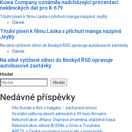
Kowa Company oznámila nadcházející prezentaci
neklinických dat pro K-679
Titulní píseň k filmu Láska s příchutí manga nazpívá JeyBy
Článek
Titulní píseň k filmu Láska s příchutí manga nazpívá
JeyBy
Na silně vytížené silnici do Beskyd ŘSD opravuje autobusové zastávky
Článek
Na silně vytížené silnici do Beskyd ŘSD opravuje
autobusové zastávky
Hledat
Hledat
Nedávné příspěvky
Oto Bunda a film o halgatu – zachycení emocí
Virutální sídla na deseti adresách s 49 tisíci firmami
Rekonstrukce Jihlavy: Doprava změněna, objízdná trasa
Rekonstrukce silnice III/2946 u Omic a Troubska
ARETE a Česká spořitelna spojují síly v investicích