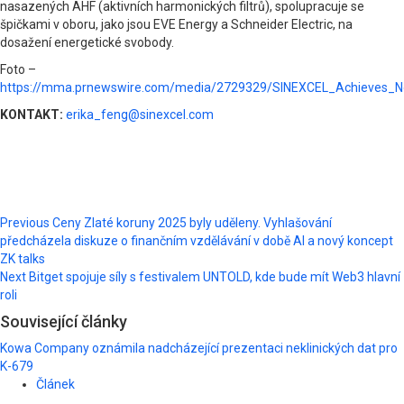
nasazených AHF (aktivních harmonických filtrů), spolupracuje se
špičkami v oboru, jako jsou EVE Energy a Schneider Electric, na
dosažení energetické svobody.
Foto –
https://mma.prnewswire.com/media/2729329/SINEXCEL_Achieves_N
KONTAKT:
erika_feng@sinexcel.com
Post
Previous
Ceny Zlaté koruny 2025 byly uděleny. Vyhlašování
předcházela diskuze o finančním vzdělávání v době AI a nový koncept
navigation
ZK talks
Next
Bitget spojuje síly s festivalem UNTOLD, kde bude mít Web3 hlavní
roli
Související články
Kowa Company oznámila nadcházející prezentaci neklinických dat pro
K-679
Článek