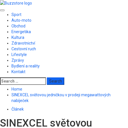
Skip
to
Primary
content
Sport
Menu
Auto-moto
Obchod
Energetika
Kultura
Zdravotnictví
Cestovní ruch
Lifestyle
Zprávy
Bydlení a reality
Kontakt
Search
for:
Home
SINEXCEL světovou jedničkou v prodeji megawattových
nabíječek
Článek
SINEXCEL světovou