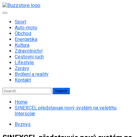
Skip
to
Primary
content
Menu
Sport
Auto-moto
Obchod
Energetika
Kultura
Zdravotnictví
Cestovní ruch
Lifestyle
Zprávy
Bydlení a reality
Kontakt
Search
for:
Home
SINEXCEL představuje nový systém na veletrhu
Intersolar
Byznys