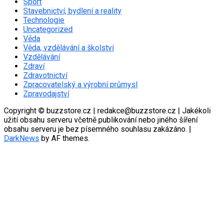
Sport
Stavebnictví, bydlení a reality
Technologie
Uncategorized
Věda
Věda, vzdělávání a školství
Vzdělávání
Zdraví
Zdravotnictví
Zpracovatelský a výrobní průmysl
Zpravodajství
Copyright © buzzstore.cz | redakce@buzzstore.cz | Jakékoli
užití obsahu serveru včetně publikování nebo jiného šíření
obsahu serveru je bez písemného souhlasu zakázáno.
|
DarkNews
by AF themes.