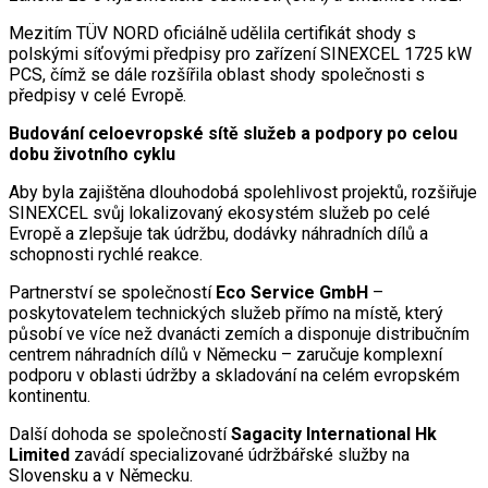
Mezitím TÜV NORD oficiálně udělila certifikát shody s
polskými síťovými předpisy pro zařízení SINEXCEL 1725 kW
PCS, čímž se dále rozšířila oblast shody společnosti s
předpisy v celé Evropě.
Budování celoevropské sítě služeb a podpory po celou
dobu životního cyklu
Aby byla zajištěna dlouhodobá spolehlivost projektů, rozšiřuje
SINEXCEL svůj lokalizovaný ekosystém služeb po celé
Evropě a zlepšuje tak údržbu, dodávky náhradních dílů a
schopnosti rychlé reakce.
Partnerství se společností
Eco Service GmbH
–
poskytovatelem technických služeb přímo na místě, který
působí ve více než dvanácti zemích a disponuje distribučním
centrem náhradních dílů v Německu – zaručuje komplexní
podporu v oblasti údržby a skladování na celém evropském
kontinentu.
Další dohoda se společností
Sagacity International Hk
Limited
zavádí specializované údržbářské služby na
Slovensku a v Německu.