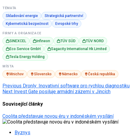
TÉMATA
Skladování energie
Strategická partnerství
Kybernetická bezpečnost
Evropské trhy
FIRMY A ORGANIZACE
SINEXCEL
Infineon
TÜV SÜD
TÜV NORD
Eco Service GmbH
Sagacity International Hk Limited
Tesla Energy Holding
MÍSTA
Mnichov
Slovensko
Německo
Česká republika
Post
Previous
Dronly: Inovativní software pro rychlou diagnostiku
Next
Invest Gate posiluje armádní zázemí v Jincích
navigation
Související články
Coolita představuje novou éru v indonéském vysílání
Byznys