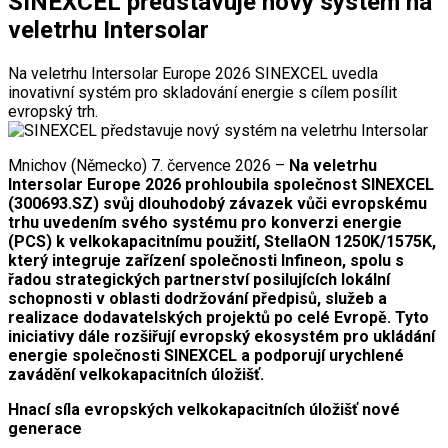
SINEXCEL představuje nový systém na
veletrhu Intersolar
Na veletrhu Intersolar Europe 2026 SINEXCEL uvedla
inovativní systém pro skladování energie s cílem posílit
evropský trh.
Mnichov (Německo) 7. července 2026 –
Na veletrhu
Intersolar Europe 2026 prohloubila společnost SINEXCEL
(300693.SZ) svůj dlouhodobý závazek vůči evropskému
trhu uvedením svého systému pro konverzi energie
(PCS) k velkokapacitnímu použití, StellaON 1250K/1575K,
který integruje zařízení společnosti Infineon, spolu s
řadou strategických partnerství posilujících lokální
schopnosti v oblasti dodržování předpisů, služeb a
realizace dodavatelských projektů po celé Evropě. Tyto
iniciativy dále rozšiřují evropský ekosystém pro ukládání
energie společnosti SINEXCEL a podporují urychlené
zavádění velkokapacitních úložišť.
Hnací síla evropských velkokapacitních úložišť nové
generace