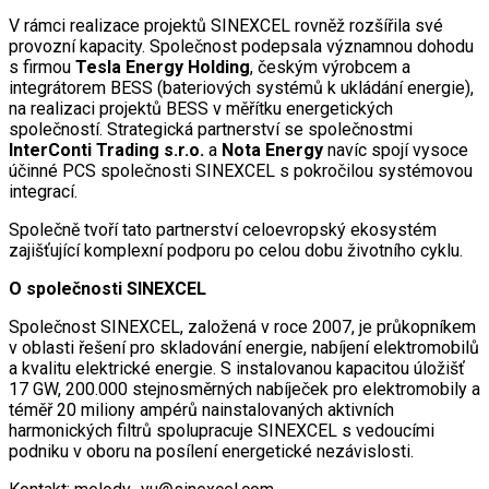
V rámci realizace projektů SINEXCEL rovněž rozšířila své
provozní kapacity. Společnost podepsala významnou dohodu
s firmou
Tesla Energy Holding
, českým výrobcem a
integrátorem BESS (bateriových systémů k ukládání energie),
na realizaci projektů BESS v měřítku energetických
společností. Strategická partnerství se společnostmi
InterConti Trading s.r.o.
a
Nota Energy
navíc spojí vysoce
účinné PCS společnosti SINEXCEL s pokročilou systémovou
integrací.
Společně tvoří tato partnerství celoevropský ekosystém
zajišťující komplexní podporu po celou dobu životního cyklu.
O společnosti SINEXCEL
Společnost SINEXCEL, založená v roce 2007, je průkopníkem
v oblasti řešení pro skladování energie, nabíjení elektromobilů
a kvalitu elektrické energie. S instalovanou kapacitou úložišť
17 GW, 200.000 stejnosměrných nabíječek pro elektromobily a
téměř 20 miliony ampérů nainstalovaných aktivních
harmonických filtrů spolupracuje SINEXCEL s vedoucími
podniku v oboru na posílení energetické nezávislosti.