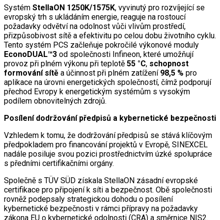
Systém
StellaON 1250K/1575K
, vyvinutý pro rozvíjející se
evropský trh s ukládáním energie, reaguje na rostoucí
požadavky odvětví na odolnost vůči vlivům prostředí,
přizpůsobivost sítě a efektivitu po celou dobu životního cyklu.
Tento systém PCS začleňuje pokročilé výkonové moduly
EconoDUAL™3
od společnosti Infineon, které umožňují
provoz při plném výkonu při teplotě
55 °C
,
schopnost
formování sítě
a účinnost při plném zatížení
98,5 %
pro
aplikace na úrovni energetických společností, čímž podporují
přechod Evropy k energetickým systémům s vysokým
podílem obnovitelných zdrojů.
Posílení dodržování předpisů a kybernetické bezpečnosti
Vzhledem k tomu, že dodržování předpisů se stává klíčovým
předpokladem pro financování projektů v Evropě, SINEXCEL
nadále posiluje svou pozici prostřednictvím úzké spolupráce
s předními certifikačními orgány.
Společně s TÜV SÜD získala StellaON zásadní evropské
certifikace pro připojení k síti a bezpečnost. Obě společnosti
rovněž podepsaly strategickou dohodu o posílení
kybernetické bezpečnosti v rámci přípravy na požadavky
zákona EU o kybernetické odolnosti (CRA) a směrnice NIS2.