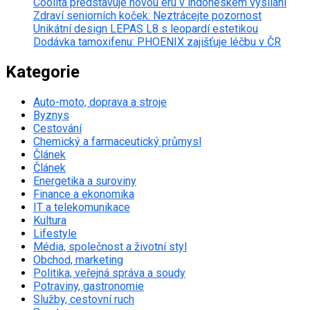
Coolita představuje novou éru v indonéském vysílání
Zdraví seniorních koček: Neztrácejte pozornost
Unikátní design LEPAS L8 s leopardí estetikou
Dodávka tamoxifenu: PHOENIX zajišťuje léčbu v ČR
Kategorie
Auto-moto, doprava a stroje
Byznys
Cestování
Chemický a farmaceutický průmysl
Článek
Článek
Energetika a suroviny
Finance a ekonomika
IT a telekomunikace
Kultura
Lifestyle
Média, společnost a životní styl
Obchod, marketing
Politika, veřejná správa a soudy
Potraviny, gastronomie
Služby, cestovní ruch