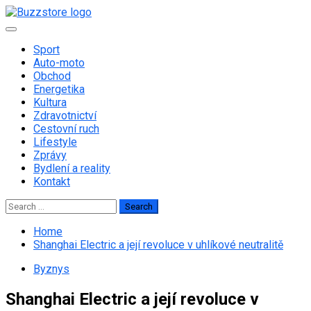
Skip
to
Primary
content
Menu
Sport
Auto-moto
Obchod
Energetika
Kultura
Zdravotnictví
Cestovní ruch
Lifestyle
Zprávy
Bydlení a reality
Kontakt
Search
for:
Home
Shanghai Electric a její revoluce v uhlíkové neutralitě
Byznys
Shanghai Electric a její revoluce v