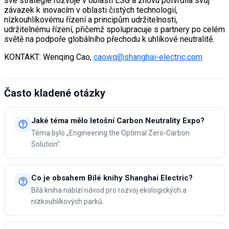
své strategie rozvoje v oblasti ESG a znovu potvrdila svůj
závazek k inovacím v oblasti čistých technologií,
nízkouhlíkovému řízení a principům udržitelnosti,
udržitelnému řízení, přičemž spolupracuje s partnery po celém
světě na podpoře globálního přechodu k uhlíkové neutralitě.
KONTAKT: Wenqing Cao,
caowq@shanghai-electric.com
Často kladené otázky
Jaké téma mělo letošní Carbon Neutrality Expo?
Téma bylo „Engineering the Optimal Zero-Carbon
Solution".
Co je obsahem Bílé knihy Shanghai Electric?
Bílá kniha nabízí návod pro rozvoj ekologických a
nízkouhlíkových parků.