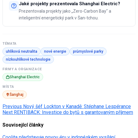
Jaké projekty prezentovala Shanghai Electric?
Prezentovala projekty jako „Zero-Carbon Bay" a
inteligentní energetický park v Šan-tchou.
TÉMATA
uhlíková neutralita
nové energie
průmyslové parky
nízkouhlíkové technologie
FIRMY A ORGANIZACE
Shanghai Electric
MÍSTA
Šanghaj
Post
Previous
Nový šéf Lockton v Kanadě: Stéphane Lespérance
Next
RENT|BACK: Investice do bytů s garantovaným příjmem
navigation
Související články
Coolita představuje novou éru v indonéském vysílání