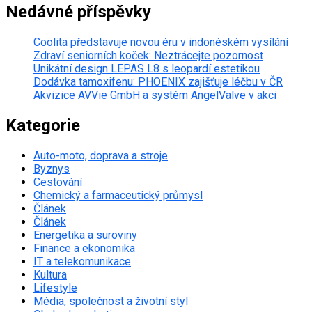
Nedávné příspěvky
Coolita představuje novou éru v indonéském vysílání
Zdraví seniorních koček: Neztrácejte pozornost
Unikátní design LEPAS L8 s leopardí estetikou
Dodávka tamoxifenu: PHOENIX zajišťuje léčbu v ČR
Akvizice AVVie GmbH a systém AngelValve v akci
Kategorie
Auto-moto, doprava a stroje
Byznys
Cestování
Chemický a farmaceutický průmysl
Článek
Článek
Energetika a suroviny
Finance a ekonomika
IT a telekomunikace
Kultura
Lifestyle
Média, společnost a životní styl