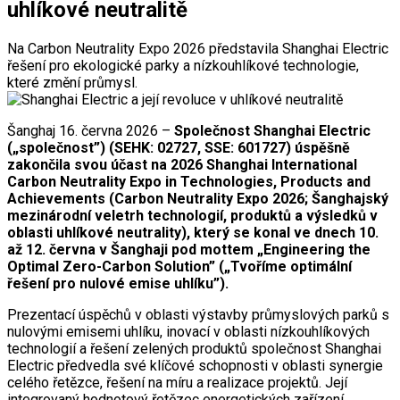
uhlíkové neutralitě
Na Carbon Neutrality Expo 2026 představila Shanghai Electric
řešení pro ekologické parky a nízkouhlíkové technologie,
které změní průmysl.
Šanghaj 16. června 2026 –
Společnost Shanghai Electric
(„společnost”) (SEHK: 02727, SSE: 601727) úspěšně
zakončila svou účast na 2026 Shanghai International
Carbon Neutrality Expo in Technologies, Products and
Achievements (Carbon Neutrality Expo 2026; Šanghajský
mezinárodní veletrh technologií, produktů a výsledků v
oblasti uhlíkové neutrality), který se konal ve dnech 10.
až 12. června v Šanghaji pod mottem „Engineering the
Optimal Zero-Carbon Solution” („Tvoříme optimální
řešení pro nulové emise uhlíku”).
Prezentací úspěchů v oblasti výstavby průmyslových parků s
nulovými emisemi uhlíku, inovací v oblasti nízkouhlíkových
technologií a řešení zelených produktů společnost Shanghai
Electric předvedla své klíčové schopnosti v oblasti synergie
celého řetězce, řešení na míru a realizace projektů. Její
integrovaný hodnotový řetězec energetických zařízení