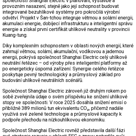
společnosti Shanghai Electric v plánování, výstavbě a
provozním nasazení, stejně jako její schopnost budovat
integrované bezuhlíkové systémy pro pokročilá výrobní
odvětví. Projekt v Šan-tchou integruje větrnou a solární energii,
akumulaci energie, dobíjecí infrastrukturu a inteligentní správu
energie a získal první certifikát uhlíkové neutrality v provincii
Kuang-tung.
Díky komplexním schopnostem v oblasti nových energií, které
zahrnují větrnou, solární, akumulační, vodíkovou a jadernou
energii, pokrývá společnost Shanghai Electric celý uhlíkově
neutrální řetězec – od výroby přes inteligentní platformy až
po energeticky úsporná zařízení. Synergie celého řetězce
poskytuje pevný technologický a průmyslový základ pro
budování uhlíkově neutrálních scénářů.
Společnost Shanghai Electric zároveň již druhým rokem po
sobě zveřejnila údaje o svém příspěvku ke snížení uhlíkové
stopy ve společnosti. V roce 2025 dosáhla snížení emisí o
přibližně 389 milionů tun ekvivalentu CO₂, přičemž nadále
využívá své zelené technologie a průmyslové kapacity k
podpoře přechodu na nízkouhlíkovou ekonomiku.
Společnost Shanghai Electric rovněž představila další fázi