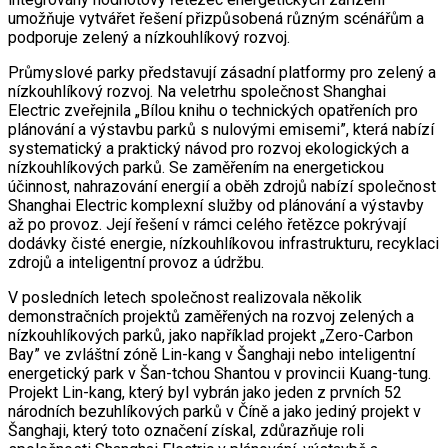
umožňuje vytvářet řešení přizpůsobená různým scénářům a
podporuje zelený a nízkouhlíkový rozvoj.
Průmyslové parky představují zásadní platformy pro zelený a
nízkouhlíkový rozvoj. Na veletrhu společnost Shanghai
Electric zveřejnila „Bílou knihu o technických opatřeních pro
plánování a výstavbu parků s nulovými emisemi”, která nabízí
systematický a praktický návod pro rozvoj ekologických a
nízkouhlíkových parků. Se zaměřením na energetickou
účinnost, nahrazování energií a oběh zdrojů nabízí společnost
Shanghai Electric komplexní služby od plánování a výstavby
až po provoz. Její řešení v rámci celého řetězce pokrývají
dodávky čisté energie, nízkouhlíkovou infrastrukturu, recyklaci
zdrojů a inteligentní provoz a údržbu.
V posledních letech společnost realizovala několik
demonstračních projektů zaměřených na rozvoj zelených a
nízkouhlíkových parků, jako například projekt „Zero-Carbon
Bay” ve zvláštní zóně Lin-kang v Šanghaji nebo inteligentní
energetický park v Šan-tchou Shantou v provincii Kuang-tung.
Projekt Lin-kang, který byl vybrán jako jeden z prvních 52
národních bezuhlíkových parků v Číně a jako jediný projekt v
Šanghaji, který toto označení získal, zdůrazňuje roli