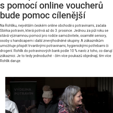
s pomocí online voucherů
bude pomoc cílenější
Na Rohlíku, největším českém online obchodě s potravinami, začala
Sbírka potravin, která potrvá až do 3. prosince. Jednou za půl roku se
stává významnou pomocí pro rodiče samoživitele, osamělé seniory,
osoby s handicapem i další znevýhodněné skupiny. A zákazníkům
umožňuje přispět trvanlivými potravinami, hygienickými potřebami či
drogerií. Rohlík do potravinových bank pošle 10 % navíc z toho, co darují
zákaznici. Je to tedy jednoduché - čím více poukazů objednají, tím více
Rohlík daruje.