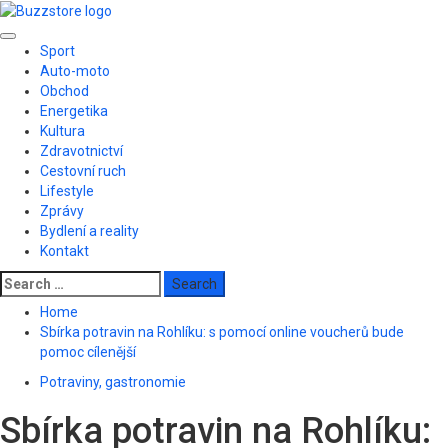
Skip
to
Primary
content
Sport
Menu
Auto-moto
Obchod
Energetika
Kultura
Zdravotnictví
Cestovní ruch
Lifestyle
Zprávy
Bydlení a reality
Kontakt
Search
for:
Home
Sbírka potravin na Rohlíku: s pomocí online voucherů bude
pomoc cílenější
Potraviny, gastronomie
Sbírka potravin na Rohlíku: