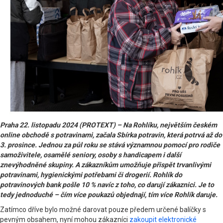
Praha 22. listopadu 2024 (PROTEXT) – Na Rohlíku, největším českém
online obchodě s potravinami, začala Sbírka potravin, která potrvá až do
3. prosince. Jednou za půl roku se stává významnou pomocí pro rodiče
samoživitele, osamělé seniory, osoby s handicapem i další
znevýhodněné skupiny. A zákazníkům umožňuje přispět trvanlivými
potravinami, hygienickými potřebami či drogerií. Rohlík do
potravinových bank pošle 10 % navíc z toho, co darují zákaznici. Je to
tedy jednoduché – čím více poukazů objednají, tím více Rohlík daruje.
Zatímco dříve bylo možné darovat pouze předem určené balíčky s
pevným obsahem, nyní mohou zákazníci
zakoupit elektronické