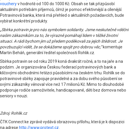
vouchery
v hodnotě od 100 do 1000 Kč. Obsah se tak přizpůsobí
aktuálním potřebám příjemců, čímž je pomoc efektivnější a cílenější.
Potravinová banka, která má přehled o aktuálních požadavcích, bude
vybírat konkrétní produkty.
„Sbírka potravin je pro nás symbolem solidarity. Jsme neskutečně vděční
našim zákazníkům za to, že výrazně pomáhají lidem v těžké životní
situaci. A rádi bychom jim už předem poděkovali za jejich štědrost. Je
povzbuzující vidět, že se dokážeme spojit pro dobrou věc,”
komentuje
Martin Beháň, generální ředitel společnosti Rohlik.cz.
Sbírka potravin se od roku 2019 koná dvakrát ročně, a to na jaře a na
podzim. Je organizována Českou federací potravinových bank a
klíčovými obchodními řetězci působícími na českém trhu. Rohlík se do
potravinové sbírky zapojuje pravidelně a za dobu svého působení se
svými zákazníky věnoval více než 17 milionů Kč. Mimo to dlouhodobě
podporuje rodiče samoživitele, handicapované, děti bez domova nebo
seniory v nouzi.
Zdroj: Rohlik.cz
ČTK Connect ke zprávě vydává obrazovou přílohu, která je k dispozici
na adrese
http://www.protext.cz
.