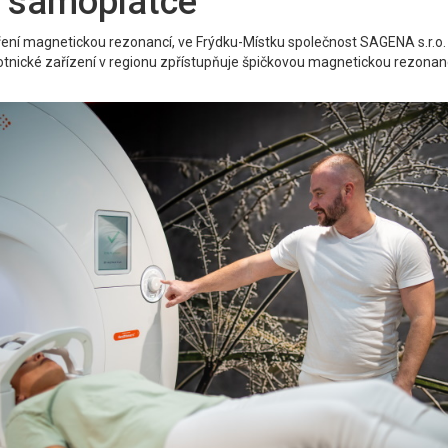
o samoplátce
etření magnetickou rezonancí, ve Frýdku-Místku společnost SAGENA s.r.o
votnické zařízení v regionu zpřístupňuje špičkovou magnetickou rezonan