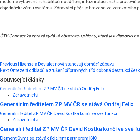
moderně vybavené rehabilitační oddělení, infuzní stacionář a pracovišt
objednávkovému systému. Zdravotní péče je hrazena ze zdravotního poji
ČTK Connect ke zprávě vydává obrazovou přílohu, která je k dispozici na
Post
Previous
Hisense a Devialet nově stanovují domácí zábavu
Next
Omezení odkladů a zrušení přípravných tříd dokoná destrukci česk
navigation
Související články
Generálním ředitelem ZP MV ČR se stává Ondřej Felix
Zdravotnictví
Generálním ředitelem ZP MV ČR se stává Ondřej Felix
Generální ředitel ZP MV ČR David Kostka končí ve své funkci
Zdravotnictví
Generální ředitel ZP MV ČR David Kostka končí ve své f
Element Gyms se stává oficiálním partnerem ISIC