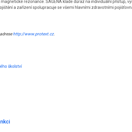
ě magnetické rezonance. SAGENA klade důraz na individuální přístup, vy
štění a zařízení spolupracuje se všemi hlavními zdravotními pojišťovn
 adrese
http://www.protext.cz
.
ého školství
unkci