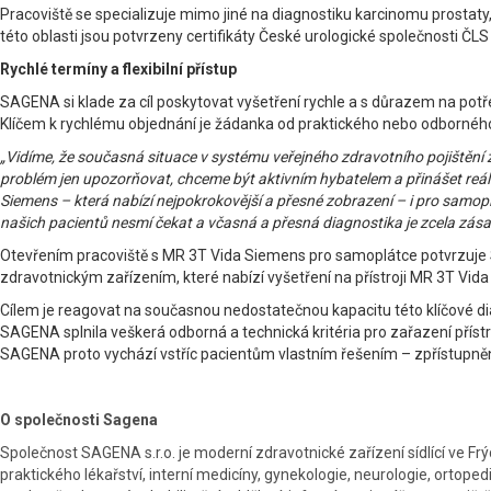
Pracoviště se specializuje mimo jiné na diagnostiku karcinomu prostaty
této oblasti jsou potvrzeny certifikáty České urologické společnosti ČL
Rychlé termíny a flexibilní přístup
SAGENA si klade za cíl poskytovat vyšetření rychle a s důrazem na potře
Klíčem k rychlému objednání je žádanka od praktického nebo odborného
„Vidíme, že současná situace v systému veřejného zdravotního pojištěn
problém jen upozorňovat, chceme být aktivním hybatelem a přinášet reáln
Siemens – která nabízí nejpokrokovější a přesné zobrazení – i pro samopl
našich pacientů nesmí čekat a včasná a přesná diagnostika je zcela zása
Otevřením pracoviště s MR 3T Vida Siemens pro samoplátce potvrzuje S
zdravotnickým zařízením, které nabízí vyšetření na přístroji MR 3T Vid
Cílem je reagovat na současnou nedostatečnou kapacitu této klíčové d
SAGENA splnila veškerá odborná a technická kritéria pro zařazení příst
SAGENA proto vychází vstříc pacientům vlastním řešením – zpřístupněn
O společnosti Sagena
Společnost SAGENA s.r.o. je moderní zdravotnické zařízení sídlící ve F
praktického lékařství, interní medicíny, gynekologie, neurologie, ortopedi