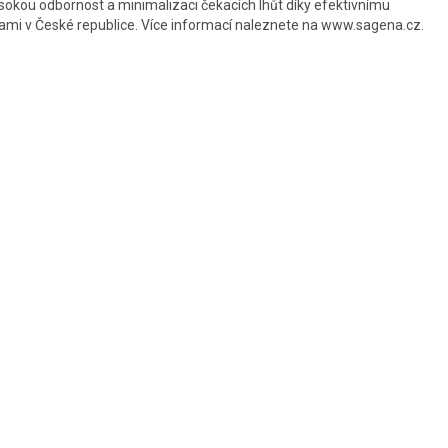
sokou odbornost a minimalizaci čekacích lhůt díky efektivnímu
ami v České republice. Více informací naleznete na
www.sagena.cz
.