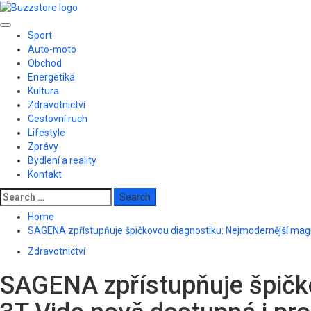
Skip
to
Primary
content
Sport
Menu
Auto-moto
Obchod
Energetika
Kultura
Zdravotnictví
Cestovní ruch
Lifestyle
Zprávy
Bydlení a reality
Kontakt
Search
for:
Home
SAGENA zpřístupňuje špičkovou diagnostiku: Nejmodernější mag
Zdravotnictví
SAGENA zpřístupňuje špičk