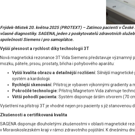
Frýdek-Místek 20. května 2025 (PROTEXT) – Zatímco pacienti v České r
včasné diagnostiky. SAGENA, jeden z poskytovatelů zdravotních služeb 
společnosti Siemens i pro samoplátce.
Vyšší přesnost a rychlost díky technologii 3T
Nová magnetická rezonance 3T Vida Siemens představuje významný pok
mozku, páteře, prsou, prostaty, břicha i pohybového aparátu:
Vyšší kvalita obrazu a detailnější rozlišení:
Silnější magnetické 
systém a kardiologii.
Rychlejší skenování:
Přístroj je vybaven výkonnými gradienty a
Pokročilé technologie:
Přístroj Magnetom Vida zahrnuje technolo
Větší pohodlí pacienta:
Systém disponuje širším otvorem (70 cm 
Vyšetření na přístroji 3T je vhodné nejen pro pacienty s již stanovenou d
Zkušenosti a certifikovaná kvalita
SAGENA disponuje dlouholetými zkušenostmi v oblasti magnetické rezon
v Moravskoslezském kraji v rámci zdravotního pojištění. K dnešnímu dni