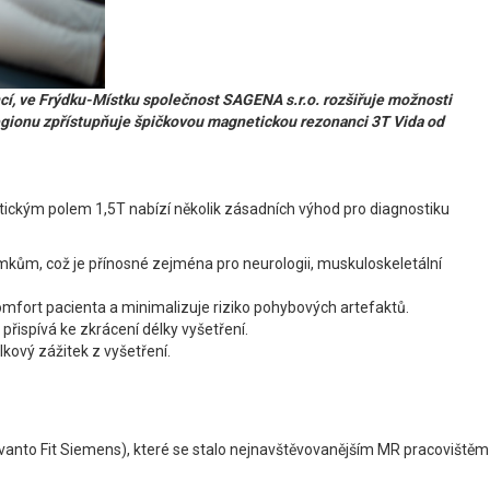
cí, ve Frýdku-Místku společnost SAGENA s.r.o. rozšiřuje možnosti
regionu zpřístupňuje špičkovou magnetickou rezonanci 3T Vida od
ckým polem 1,5T nabízí několik zásadních výhod pro diagnostiku
nímkům, což je přínosné zejména pro neurologii, muskuloskeletální
mfort pacienta a minimalizuje riziko pohybových artefaktů.
přispívá ke zkrácení délky vyšetření.
kový zážitek z vyšetření.
vanto Fit Siemens), které se stalo nejnavštěvovanějším MR pracovištěm