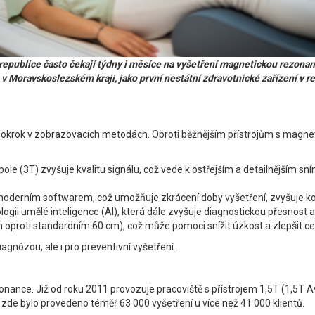
epublice často čekají týdny i měsíce na vyšetření magnetickou rezonan
v Moravskoslezském kraji, jako první nestátní zdravotnické zařízení v 
rok v zobrazovacích metodách. Oproti běžnějším přístrojům s magneti
pole (3T) zvyšuje kvalitu signálu, což vede k ostřejším a detailnějším s
 moderním softwarem, což umožňuje zkrácení doby vyšetření, zvyšuje ko
gii umělé inteligence (AI), která dále zvyšuje diagnostickou přesnost a 
oproti standardním 60 cm), což může pomoci snížit úzkost a zlepšit cel
iagnózou, ale i pro preventivní vyšetření.
ance. Již od roku 2011 provozuje pracoviště s přístrojem 1,5T (1,5T A
 zde bylo provedeno téměř 63 000 vyšetření u více než 41 000 klientů.