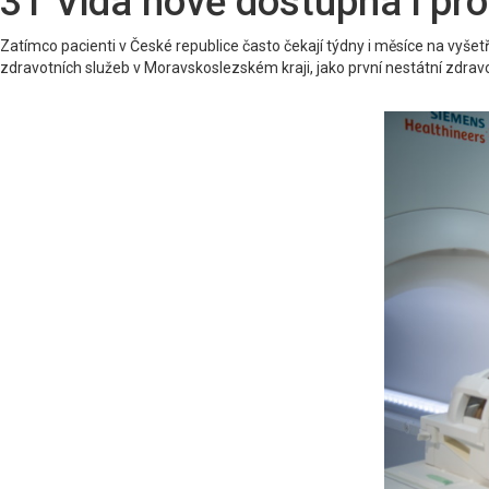
3T Vida nově dostupná i pr
Zatímco pacienti v České republice často čekají týdny i měsíce na vyš
zdravotních služeb v Moravskoslezském kraji, jako první nestátní zdra