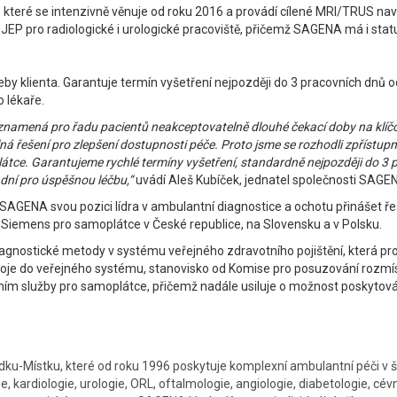
, které se intenzivně věnuje od roku 2016 a provádí cílené MRI/TRUS na
S JEP pro radiologické i urologické pracoviště, přičemž SAGENA má i stat
by klienta. Garantuje termín vyšetření nejpozději do 3 pracovních dnů o
 lékaře.
í znamená pro řadu pacientů neakceptovatelně dlouhé čekací doby na klí
á řešení pro zlepšení dostupnosti péče. Proto jsme se rozhodli zpřístup
átce. Garantujeme rychlé termíny vyšetření, standardně nejpozději do 3 pr
dní pro úspěšnou léčbu,“
uvádí Aleš Kubíček, jednatel společnosti SAGE
AGENA svou pozici lídra v ambulantní diagnostice a ochotu přinášet ř
a Siemens pro samoplátce v České republice, na Slovensku a v Polsku.
iagnostické metody v systému veřejného zdravotního pojištění, která p
roje do veřejného systému, stanovisko od Komise pro posuzování rozmíst
ím služby pro samoplátce, přičemž nadále usiluje o možnost poskytován
rýdku-Místku, které od roku 1996 poskytuje komplexní ambulantní péči v 
e, kardiologie, urologie, ORL, oftalmologie, angiologie, diabetologie, cévn