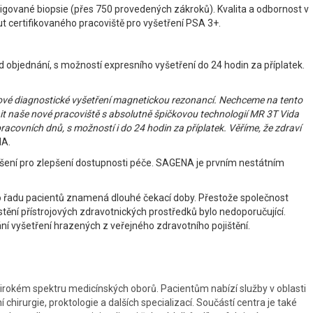
vigované biopsie (přes 750 provedených zákroků). Kvalita a odbornost v
ut certifikovaného pracoviště pro vyšetření PSA 3+.
d objednání, s možností expresního vyšetření do 24 hodin za příplatek.
čové diagnostické vyšetření magnetickou rezonancí. Nechceme na tento
nit naše nové pracoviště s absolutně špičkovou technologií MR 3T Vida
acovních dnů, s možností i do 24 hodin za příplatek. Věříme, že zdraví
NA.
ešení pro zlepšení dostupnosti péče. SAGENA je prvním nestátním
ro řadu pacientů znamená dlouhé čekací doby. Přestože společnost
ění přístrojových zdravotnických prostředků bylo nedoporučující.
í vyšetření hrazených z veřejného zdravotního pojištění.
širokém spektru medicínských oborů. Pacientům nabízí služby v oblasti
í chirurgie, proktologie a dalších specializací. Součástí centra je také