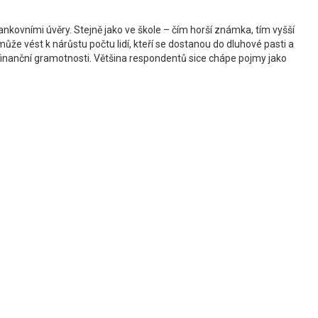
ovními úvěry. Stejně jako ve škole – čím horší známka, tím vyšší
ůže vést k nárůstu počtu lidí, kteří se dostanou do dluhové pasti a
finanční gramotnosti. Většina respondentů sice chápe pojmy jako