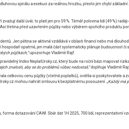
luhovou spirálu a exekuci za reálnou hrozbu, přesto jim chybí základní 
 zvažují další úvěr, to platí jen pro 59 %. Téměř polovina lidí (49 %) raději 
t. Asi třetina před uzavřením půjčky nebo výběrem spořicího produktu poro
ů. Jen pětina se aktivně vzdělává v oblasti financí nebo má dlouhodobé 
zí hospodaří opatrně, jen malá část systematicky plánuje budoucnost či 
obých půjčkách,“
upozorňuje Vladimír Rajf.
o pravidelný Index NeplatUroky.cz, který bude na roční bázi mapovat rizi
jejich znalosti, aby se do problémů vůbec nedostali,“
doplňuje Vladimír Raj
la celkovou cenu půjčky (včetně poplatků), ověřila si poskytovatele a z
tUroky.cz mohou nahrát smlouvu k bezplatnému posouzení.
„Každý má pr
, forma dotazování CAWI. Sběr dat 1H 2025, 700 lidí, reprezentativní vzor