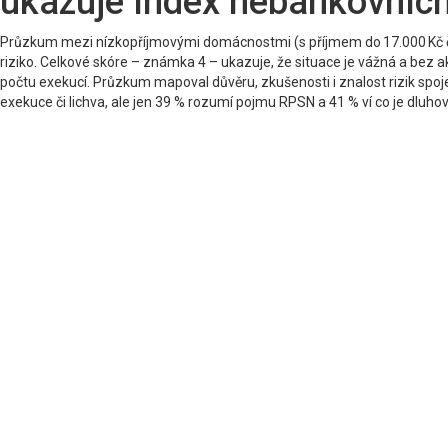
ukazuje Index nebankovních
Průzkum mezi nízkopříjmovými domácnostmi (s příjmem do 17.000 Kč čist
riziko. Celkové skóre – známka 4 – ukazuje, že situace je vážná a bez ak
počtu exekucí. Průzkum mapoval důvěru, zkušenosti i znalost rizik spo
exekuce či lichva, ale jen 39 % rozumí pojmu RPSN a 41 % ví co je dluhov