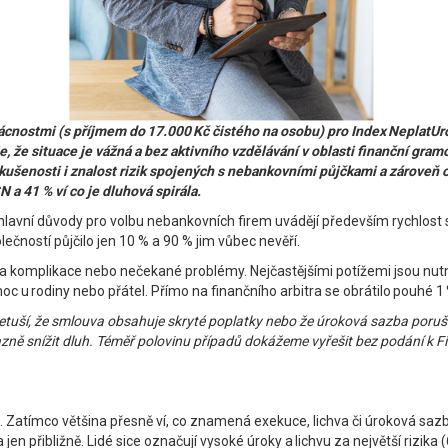
ostmi (s příjmem do 17.000 Kč čistého na osobu) pro Index NeplatUrok
, že situace je vážná a bez aktivního vzdělávání v oblasti finanční gramo
ušenosti i znalost rizik spojených s nebankovními půjčkami a zároveň o
 a 41 % ví co je dluhová spirála.
hlavní důvody pro volbu nebankovních firem uvádějí především rychlost s
ečností půjčilo jen 10 % a 90 % jim vůbec nevěří.
 na komplikace nebo nečekané problémy. Nejčastějšími potížemi jsou nut
c u rodiny nebo přátel. Přímo na finančního arbitra se obrátilo pouhé 1 
c netuší, že smlouva obsahuje skryté poplatky nebo že úroková sazba poruš
ýrazně snížit dluh. Téměř polovinu případů dokážeme vyřešit bez podání k 
 Zatímco většina přesně ví, co znamená exekuce, lichva či úroková saz
en přibližně. Lidé sice označují vysoké úroky a lichvu za největší rizik