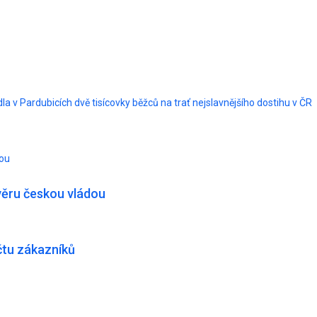
 v Pardubicích dvě tisícovky běžců na trať nejslavnějšího dostihu v ČR
dou
věru českou vládou
čtu zákazníků