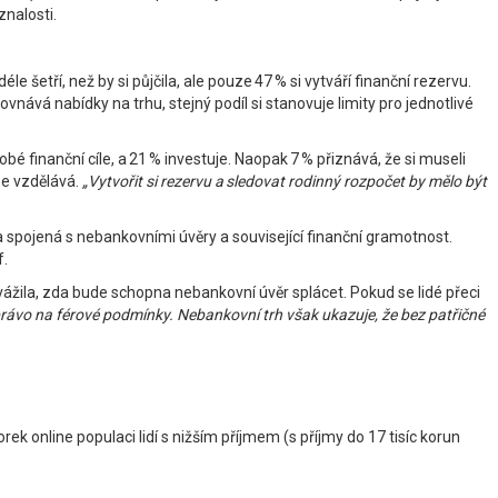
znalosti.
déle šetří, než by si půjčila, ale pouze 47 % si vytváří finanční rezervu.
vnává nabídky na trhu, stejný podíl si stanovuje limity pro jednotlivé
finanční cíle, a 21 % investuje. Naopak 7 % přiznává, že si museli
se vzdělává.
„Vytvořit si rezervu a sledovat rodinný rozpočet by mělo být
ka spojená s nebankovními úvěry a související finanční gramotnost.
f.
vážila, zda bude schopna nebankovní úvěr splácet. Pokud se lidé přeci
ávo na férové podmínky. Nebankovní trh však ukazuje, že bez patřičné
ek online populaci lidí s nižším příjmem (s příjmy do 17 tisíc korun