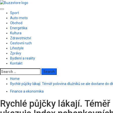
Skip
to
Primary
content
Sport
Menu
Auto-moto
Obchod
Energetika
Kultura
Zdravotnictví
Cestovní ruch
Lifestyle
Zprávy
Bydlení a reality
Kontakt
Search
for:
Home
Rychlé půjčky lákají. Téměř polovina dlužníků se ale dostane do 
Finance a ekonomika
Rychlé půjčky lákají. Téměř 