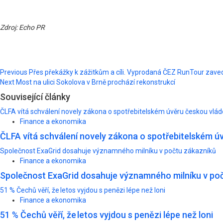
Zdroj: Echo PR
Post
Previous
Přes překážky k zážitkům a cíli. Vyprodaná ČEZ RunTour zavedla
Next
Most na ulici Sokolova v Brně prochází rekonstrukcí
navigation
Související články
ČLFA vítá schválení novely zákona o spotřebitelském úvěru českou vlá
Finance a ekonomika
ČLFA vítá schválení novely zákona o spotřebitelském ú
Společnost ExaGrid dosahuje významného milníku v počtu zákazníků
Finance a ekonomika
Společnost ExaGrid dosahuje významného milníku v po
51 % Čechů věří, že letos vyjdou s penězi lépe než loni
Finance a ekonomika
51 % Čechů věří, že letos vyjdou s penězi lépe než loni