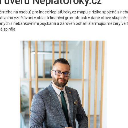
 úvěrů NeplatUroky.cz
ého na osobu) pro Index NeplatUroky.cz mapuje rizika spojená s nebank
tivního vzdělávání v oblasti finanční gramotnosti v dané cílové skupině m
jených s nebankovními půjčkami a zároveň odhalil alarmující mezery ve 
á spirála.