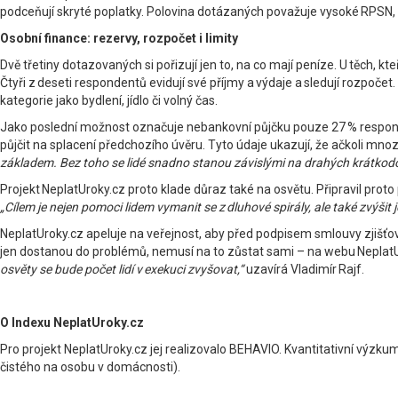
podceňují skryté poplatky. Polovina dotázaných považuje vysoké RPSN, d
Osobní finance: rezervy, rozpočet i limity
Dvě třetiny dotazovaných si pořizují jen to, na co mají peníze. U těch, kteří
Čtyři z deseti respondentů evidují své příjmy a výdaje a sledují rozpoče
kategorie jako bydlení, jídlo či volný čas.
Jako poslední možnost označuje nebankovní půjčku pouze 27 % respondent
půjčit na splacení předchozího úvěru. Tyto údaje ukazují, že ačkoli mno
základem. Bez toho se lidé snadno stanou závislými na drahých krátkod
Projekt NeplatUroky.cz proto klade důraz také na osvětu. Připravil prot
„Cílem je nejen pomoci lidem vymanit se z dluhové spirály, ale také zvýšit 
NeplatUroky.cz apeluje na veřejnost, aby před podpisem smlouvy zjišťova
jen dostanou do problémů, nemusí na to zůstat sami – na webu Nepla
osvěty se bude počet lidí v exekuci zvyšovat,“
uzavírá Vladimír Rajf.
O Indexu NeplatUroky.cz
Pro projekt NeplatUroky.cz jej realizovalo BEHAVIO. Kvantitativní výzkum
čistého na osobu v domácnosti).