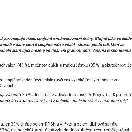
y.cz mapuje rizika spojená s nebankovními úvěry. Stejně jako ve škole
tnosti v dané cílové skupině může vést k nárůstu počtu lidí, kteří se
dhalil alarmující mezery ve finanční gramotnosti. Většina respondentů
chválení (49 %), možnost půjčit si malou částku (35 %) a skutečnost, že
nost splácet jeden úvěr dalším úvěrem, vysoké úroky a sankce za
% z nich.
uje zákon,“
říká Vladimír Rajf z advokátní kanceláře Krejčí, Rajf & partneři.
Finančnímu arbitrovi, který má z pohledu dohledu velmi významnou roli,“
ba, jen 39 % chápe pojem RPSN a 41 % zná pojem dluhová spirála.
a (69 %), ale nedokážou správně vyhodnotit skutečnou cenu půjčky a často