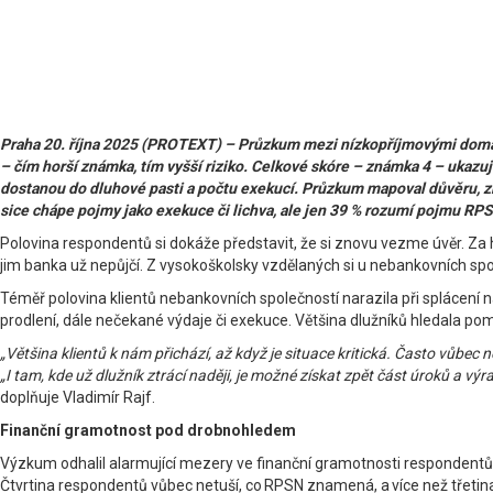
Praha 20. října 2025 (PROTEXT) – Průzkum mezi nízkopříjmovými domácn
– čím horší známka, tím vyšší riziko. Celkové skóre – známka 4 – ukazuje
dostanou do dluhové pasti a počtu exekucí. Průzkum mapoval důvěru, zk
sice chápe pojmy jako exekuce či lichva, ale jen 39 % rozumí pojmu RPSN
Polovina respondentů si dokáže představit, že si znovu vezme úvěr. Za 
jim banka už nepůjčí. Z vysokoškolsky vzdělaných si u nebankovních spol
Téměř polovina klientů nebankovních společností narazila při splácení
prodlení, dále nečekané výdaje či exekuce. Většina dlužníků hledala pomo
„Většina klientů k nám přichází, až když je situace kritická. Často vůbe
„I tam, kde už dlužník ztrácí naději, je možné získat zpět část úroků a v
doplňuje Vladimír Rajf.
Finanční gramotnost pod drobnohledem
Výzkum odhalil alarmující mezery ve finanční gramotnosti respondentů.
Čtvrtina respondentů vůbec netuší, co RPSN znamená, a více než třetina j