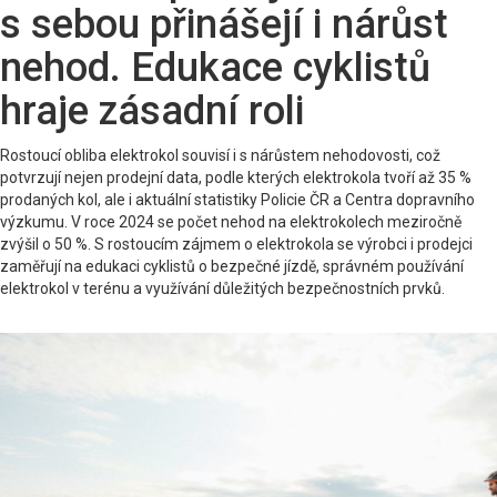
s sebou přinášejí i nárůst
nehod. Edukace cyklistů
hraje zásadní roli
Rostoucí obliba elektrokol souvisí i s nárůstem nehodovosti, což
potvrzují nejen prodejní data, podle kterých elektrokola tvoří až 35 %
prodaných kol, ale i aktuální statistiky Policie ČR a Centra dopravního
výzkumu. V roce 2024 se počet nehod na elektrokolech meziročně
zvýšil o 50 %. S rostoucím zájmem o elektrokola se výrobci i prodejci
zaměřují na edukaci cyklistů o bezpečné jízdě, správném používání
elektrokol v terénu a využívání důležitých bezpečnostních prvků.