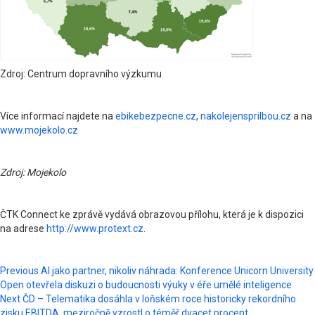
Zdroj: Centrum dopravního výzkumu
Více informací najdete na
ebikebezpecne.cz
,
nakolejensprilbou.cz
a na
www.mojekolo.cz
Zdroj: Mojekolo
ČTK Connect ke zprávě vydává obrazovou přílohu, která je k dispozici
na adrese
http://www.protext.cz
.
Post
Previous
AI jako partner, nikoliv náhrada: Konference Unicorn University
Open otevřela diskuzi o budoucnosti výuky v éře umělé inteligence
navigation
Next
ČD – Telematika dosáhla v loňském roce historicky rekordního
zisku EBITDA, meziročně vzrostl o téměř dvacet procent