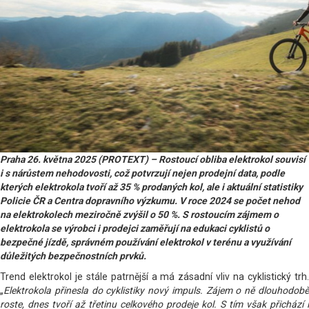
Praha 26. května 2025 (PROTEXT) – Rostoucí obliba elektrokol souvisí
i s nárůstem nehodovosti, což potvrzují nejen prodejní data, podle
kterých elektrokola tvoří až 35 % prodaných kol, ale i aktuální statistiky
Policie ČR a Centra dopravního výzkumu. V roce 2024 se počet nehod
na elektrokolech meziročně zvýšil o 50 %. S rostoucím zájmem o
elektrokola se výrobci i prodejci zaměřují na edukaci cyklistů o
bezpečné jízdě, správném používání elektrokol v terénu a využívání
důležitých bezpečnostních prvků.
Trend elektrokol je stále patrnější a má zásadní vliv na cyklistický trh.
„
Elektrokola přinesla do cyklistiky nový impuls. Zájem o ně dlouhodobě
roste, dnes tvoří až třetinu celkového prodeje kol. S tím však přichází i