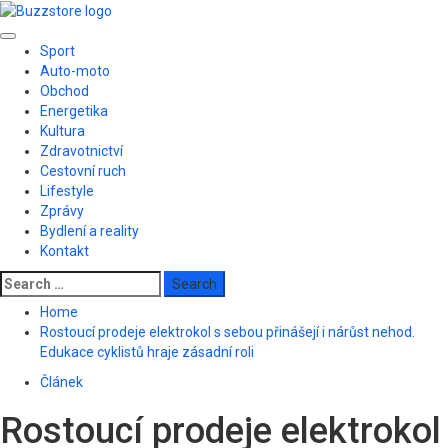
Skip
to
Primary
content
Sport
Menu
Auto-moto
Obchod
Energetika
Kultura
Zdravotnictví
Cestovní ruch
Lifestyle
Zprávy
Bydlení a reality
Kontakt
Search
for:
Home
Rostoucí prodeje elektrokol s sebou přinášejí i nárůst nehod.
Edukace cyklistů hraje zásadní roli
Článek
Rostoucí prodeje elektrokol