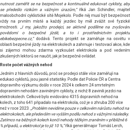
nutnost zaměřit se na bezpečnost a kontinuálně edukovat cyklisty, aby
se předešlo rizikům a vážným úrazům,“
říká Jan Schindler, majite
maloobchodní cyklistické sítě Mojekolo. Podle něj musí být bezpečnost
vždy na prvním místě a každý jezdec by měl zvážit své fyzické
možnosti.
„I my, jakožto prodejci, se aktivně podílíme na zvyšován
povědomí o bezpečné jízdě, a to i prostřednictvím projektu
ebikebezpecne.cz,“
dodává. Tento projekt se zaměřuje na osvětu v
oblasti bezpečné jízdy na elektrokolech a zahrnuje i testovací akce, kde
si zájemci mohou zdarma vyzkoušet elektrokola a pod vedením
zkušených lektorů se naučit, jak je bezpečně ovládat.
Roste počet vážných nehod
Jedním z hlavních důvodů, proč se prodejci stále více zaměřují na
edukaci cyklistů, jsou jasné statistiky. Podle dat Policie ČR a Centra
dopravního výzkumu došlo v roce 2024 k celkem 24 smrtelným
dopravním nehodám zaviněným cyklisty, z nichž 8 zavinili jezdci na
elektrokolech. Celkově bylo evidováno 4315 dopravních nehod na
kolech, z toho 641 připadalo na elektrokola, což je o zhruba 200 více
než v roce 2023.
„Problém nevidíme pouze v celkovém nárůstu nehod na
elektrokolech, ale především ve vyšším podílu nehod s vážnými následky.
Zatímco na běžných kolech končí nehody těžkým zraněním v přibližně 6
% případů, u elektrokol je to již 10 %,“
říká generálmajor Tomáš Lerch,