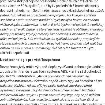
první náměstek policejního prezidenta. Podle dalších dat Policie ČR
stále více než 50 % cyklistů, kteří byli v posledních 5 letech účastníky
dopravní nehody, nemělo při jízdě nasazenou cyklistickou helmu.
„Jízda
patnáctým rokem se prostřednictvím projektu Na kole jen s přilbou
snažíme o osvětu v oblasti používání cyklistických helem. Za tu dobu
vidíme zlepšení, stále však ne takové, jaké bychom si společně s policisty
i záchranáři přáli. Zejména starší generaci cyklistů je obtížné o výhodách
helmy přesvědčit, když ji přeci celý život nenosili. Povinnost to není a
dříve ani nebývala. I do statistik se tito cyklisté bez helmy propisují do
těžce zraněných či usmrcených. Používat helmu bychom však měli bez
ohledu na věk a zcela automaticky,”
říká Markéta Novotná z Týmu
silniční bezpečnosti.
Nové technologie pro větší bezpečnost
Bezpečnost jízdy může výrazně zlepšit využívaná technologie. Jedním
z posledních trendů je zavádění systému ABS, který je již dlouhodobě
používaný u automobilů.
„ABS je pravděpodobně nejvýraznější
bezpečnostní inovací u elektrokol napříč všemi typy, od horských až po
městská. Každým rokem přibývá počet modelů, které jsou tímto
systémem vybavené. Díky ABS nedochází při nenadálém brzdění k
zablokování kol a smyku. Systém zároveň zajišťuje, aby se při náhlém
zabrzdění předního kola rozložila brzdná síla i na zadní kolo, čímž se
předchází pádu přes řídítka,“
říká Tomáš Jančárek ze společnosti Bosch