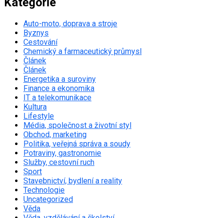
Kategorie
Auto-moto, doprava a stroje
Byznys
Cestování
Chemický a farmaceutický průmysl
Článek
Článek
Energetika a suroviny
Finance a ekonomika
IT a telekomunikace
Kultura
Lifestyle
Média, společnost a životní styl
Obchod, marketing
Politika, veřejná správa a soudy
Potraviny, gastronomie
Služby, cestovní ruch
Sport
Stavebnictví, bydlení a reality
Technologie
Uncategorized
Věda
Věda, vzdělávání a školství