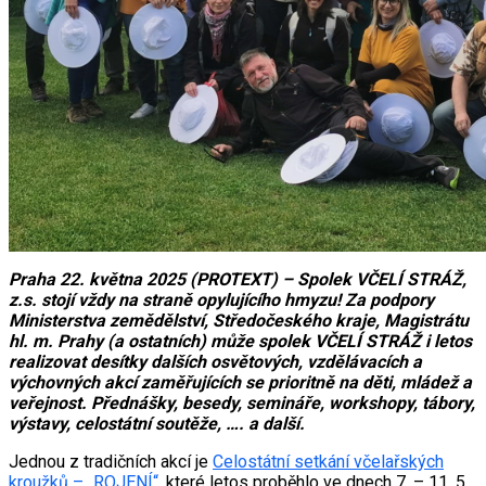
Praha 22. května 2025 (PROTEXT) – Spolek VČELÍ STRÁŽ,
z.s. stojí vždy na straně opylujícího hmyzu! Za podpory
Ministerstva zemědělství, Středočeského kraje, Magistrátu
hl. m. Prahy (a ostatních) může spolek VČELÍ STRÁŽ i letos
realizovat desítky dalších osvětových, vzdělávacích a
výchovných akcí zaměřujících se prioritně na děti, mládež a
veřejnost. Přednášky, besedy, semináře, workshopy, tábory,
výstavy, celostátní soutěže, …. a další.
Jednou z tradičních akcí je
Celostátní setkání včelařských
kroužků – „ROJENÍ“
, které letos proběhlo ve dnech 7. – 11. 5.