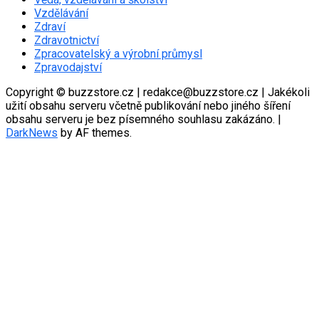
Vzdělávání
Zdraví
Zdravotnictví
Zpracovatelský a výrobní průmysl
Zpravodajství
Copyright © buzzstore.cz | redakce@buzzstore.cz | Jakékoli
užití obsahu serveru včetně publikování nebo jiného šíření
obsahu serveru je bez písemného souhlasu zakázáno.
|
DarkNews
by AF themes.