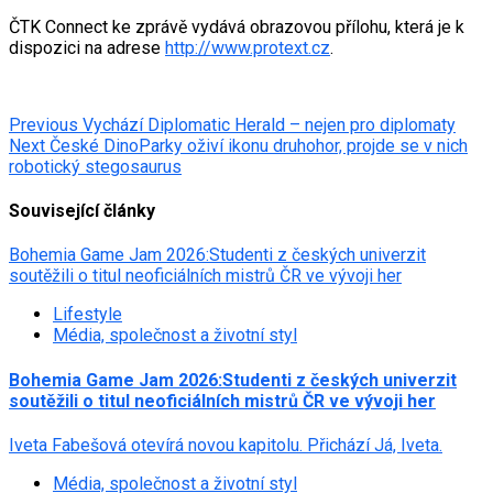
ČTK Connect ke zprávě vydává obrazovou přílohu, která je k
dispozici na adrese
http://www.protext.cz
.
Post
Previous
Vychází Diplomatic Herald – nejen pro diplomaty
Next
České DinoParky oživí ikonu druhohor, projde se v nich
navigation
robotický stegosaurus
Související články
Bohemia Game Jam 2026:Studenti z českých univerzit
soutěžili o titul neoficiálních mistrů ČR ve vývoji her
Lifestyle
Média, společnost a životní styl
Bohemia Game Jam 2026:Studenti z českých univerzit
soutěžili o titul neoficiálních mistrů ČR ve vývoji her
Iveta Fabešová otevírá novou kapitolu. Přichází Já, Iveta.
Média, společnost a životní styl