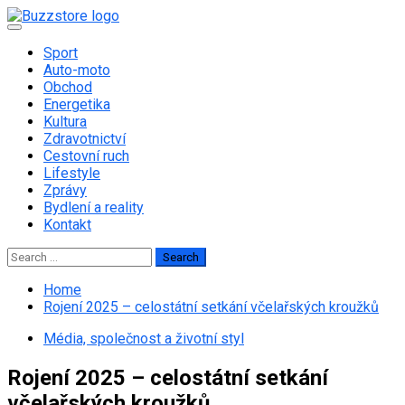
Skip
to
Primary
Menu
content
Sport
Auto-moto
Obchod
Energetika
Kultura
Zdravotnictví
Cestovní ruch
Lifestyle
Zprávy
Bydlení a reality
Kontakt
Search
for:
Home
Rojení 2025 – celostátní setkání včelařských kroužků
Média, společnost a životní styl
Rojení 2025 – celostátní setkání
včelařských kroužků