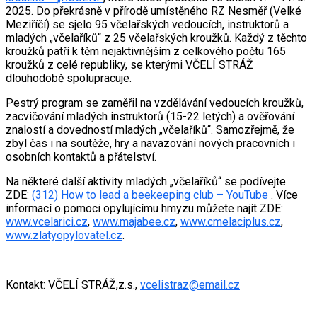
2025. Do překrásně v přírodě umístěného RZ Nesměř (Velké
Meziříčí) se sjelo 95 včelařských vedoucích, instruktorů a
mladých „včelaříků“ z 25 včelařských kroužků. Každý z těchto
kroužků patří k těm nejaktivnějším z celkového počtu 165
kroužků z celé republiky, se kterými VČELÍ STRÁŽ
dlouhodobě spolupracuje.
Pestrý program se zaměřil na vzdělávání vedoucích kroužků,
zacvičování mladých instruktorů (15-22 letých) a ověřování
znalostí a dovedností mladých „včelaříků“. Samozřejmě, že
zbyl čas i na soutěže, hry a navazování nových pracovních i
osobních kontaktů a přátelství.
Na některé další aktivity mladých „včelaříků“ se podívejte
ZDE:
(312) How to lead a beekeeping club – YouTube
. Více
informací o pomoci opylujícímu hmyzu můžete najít ZDE:
www.vcelarici.cz
,
www.majabee.cz
,
www.cmelaciplus.cz
,
www.zlatyopylovatel.cz
.
Kontakt: VČELÍ STRÁŽ,z.s.,
vcelistraz@email.cz