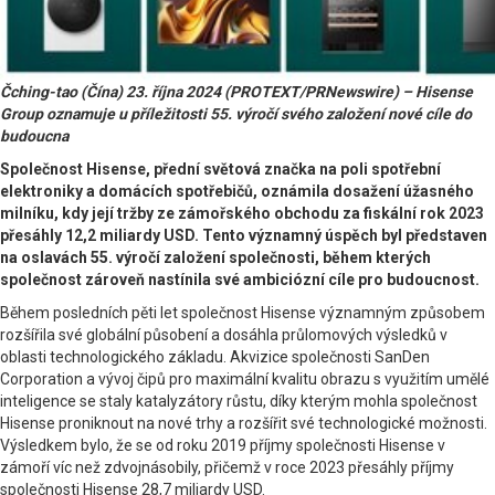
Čching-tao (Čína) 23. října 2024 (PROTEXT/PRNewswire) – Hisense
Group oznamuje u příležitosti 55. výročí svého založení nové cíle do
budoucna
Společnost Hisense, přední světová značka na poli spotřební
elektroniky a domácích spotřebičů, oznámila dosažení úžasného
milníku, kdy její tržby ze zámořského obchodu za fiskální rok 2023
přesáhly 12,2 miliardy USD. Tento významný úspěch byl představen
na oslavách 55. výročí založení společnosti, během kterých
společnost zároveň nastínila své ambiciózní cíle pro budoucnost.
Během posledních pěti let společnost Hisense významným způsobem
rozšířila své globální působení a dosáhla průlomových výsledků v
oblasti technologického základu. Akvizice společnosti SanDen
Corporation a vývoj čipů pro maximální kvalitu obrazu s využitím umělé
inteligence se staly katalyzátory růstu, díky kterým mohla společnost
Hisense proniknout na nové trhy a rozšířit své technologické možnosti.
Výsledkem bylo, že se od roku 2019 příjmy společnosti Hisense v
zámoří víc než zdvojnásobily, přičemž v roce 2023 přesáhly příjmy
společnosti Hisense 28,7 miliardy USD.