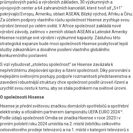
průmyslových parků a výrobních základen, 30 výzkumných a
vývojových center a 64 zahraničních kanceláří, které tvoří síť „5+1″
pokrývající Evropu, Ameriku, oblast ASEAN, Blízký východ, Afriku a Čínu.
Za účelem podpory vlastního růstu společnost Hisense zrychluje svou
výrobní činnost po celém světě. V Africe společnost zakládá nové
výrobní závody, zatímco v zemích oblasti ASEAN a Latinské Ameriky
Hisense rozšiřuje své výrobní i výzkumné kapacity. Zásluhou této
strategická expanze bude moci společnosti Hisense poskytovat lepší
služby zákazníkům a dosáhne posílení vlastního globálního
konkurenčního postavení.
S vizí vybudovat „stoletou společnost” se Hisense zavázala k
nepřetržitému zlepšování správy a řízení společnosti. Díky porovnání s
nejlepšími světovými postupy, podpoře rozmanitosti představenstva a
zavedení robustnější struktury chce společnost posílit úroveň řízení a
urychlit svou cestu k tomu, aby se stala podnikem na světové úrovni.
O společnosti Hisense
Hisense je přední světovou značkou domácích spotřebičů a spotřební
elektroniky a oficiálním partnerem šampionátu UEFA EURO 2024™.
Podle údajů společnosti Omdia se značka Hisense v roce 2023 i v
prvním pololetí roku 2024 umístila na 2. místě žebříčku celkového
celosvětového prodeje televizorů a na 1. místě v kategorii televizorů s