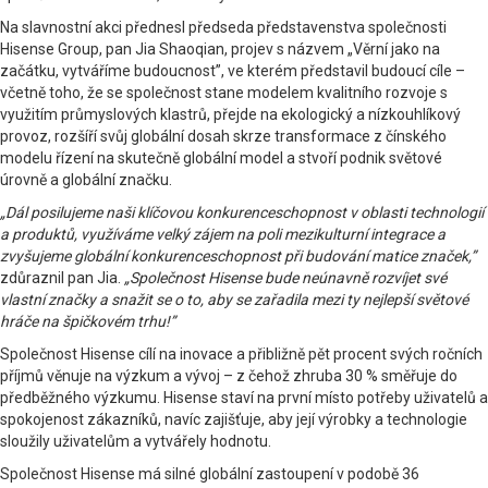
Na slavnostní akci přednesl předseda představenstva společnosti
Hisense Group, pan Jia Shaoqian, projev s názvem „Věrní jako na
začátku, vytváříme budoucnost”, ve kterém představil budoucí cíle –
včetně toho, že se společnost stane modelem kvalitního rozvoje s
využitím průmyslových klastrů, přejde na ekologický a nízkouhlíkový
provoz, rozšíří svůj globální dosah skrze transformace z čínského
modelu řízení na skutečně globální model a stvoří podnik světové
úrovně a globální značku.
„Dál posilujeme naši klíčovou konkurenceschopnost v oblasti technologií
a produktů, využíváme velký zájem na poli mezikulturní integrace a
zvyšujeme globální konkurenceschopnost při budování matice značek,”
zdůraznil pan Jia.
„Společnost Hisense bude neúnavně rozvíjet své
vlastní značky a snažit se o to, aby se zařadila mezi ty nejlepší světové
hráče na špičkovém trhu!”
Společnost Hisense cílí na inovace a přibližně pět procent svých ročních
příjmů věnuje na výzkum a vývoj – z čehož zhruba 30 % směřuje do
předběžného výzkumu. Hisense staví na první místo potřeby uživatelů a
spokojenost zákazníků, navíc zajišťuje, aby její výrobky a technologie
sloužily uživatelům a vytvářely hodnotu.
Společnost Hisense má silné globální zastoupení v podobě 36