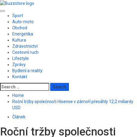
Skip
to
Primary
content
Sport
Menu
Auto-moto
Obchod
Energetika
Kultura
Zdravotnictví
Cestovní ruch
Lifestyle
Zprávy
Bydlení a reality
Kontakt
Search
for:
Home
Roční tržby společnosti Hisense v zámoří přesáhly 12,2 miliardy
USD
Článek
Roční tržby společnosti