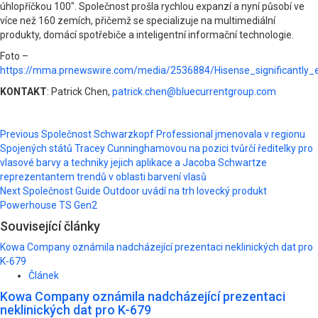
úhlopříčkou 100″. Společnost prošla rychlou expanzí a nyní působí ve
více než 160 zemích, přičemž se specializuje na multimediální
produkty, domácí spotřebiče a inteligentní informační technologie.
Foto –
https://mma.prnewswire.com/media/2536884/Hisense_significantly_e
KONTAKT
: Patrick Chen,
patrick.chen@bluecurrentgroup.com
Post
Previous
Společnost Schwarzkopf Professional jmenovala v regionu
Spojených států Tracey Cunninghamovou na pozici tvůrčí ředitelky pro
navigation
vlasové barvy a techniky jejich aplikace a Jacoba Schwartze
reprezentantem trendů v oblasti barvení vlasů
Next
Společnost Guide Outdoor uvádí na trh lovecký produkt
Powerhouse TS Gen2
Související články
Kowa Company oznámila nadcházející prezentaci neklinických dat pro
K-679
Článek
Kowa Company oznámila nadcházející prezentaci
neklinických dat pro K-679