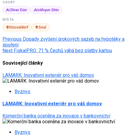
OSOBY
Oliver Dürr
Ickhyun Shin
MÍSTA
Düsseldorf
Soul
Post
Previous
Dopady zvýšení úrokových sazeb na hypotéky a
spoření
navigation
Next
FiskalPRO: 71 % Čechů váhá bez platby kartou
Související články
LAMARK: Inovativní exteriér pro váš domov
Byznys
LAMARK: Inovativní exteriér pro váš domov
Komerční banka oceněna za inovace v bankovnictví
Byznys