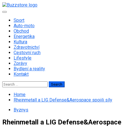
Skip
to
Primary
content
Menu
Sport
Auto-moto
Obchod
Energetika
Kultura
Zdravotnictví
Cestovní ruch
Lifestyle
Zprávy
Bydlení a reality
Kontakt
Search
for:
Home
Rheinmetall a LIG Defense&Aerospace spojili síly
Byznys
Rheinmetall a LIG Defense&Aerospace