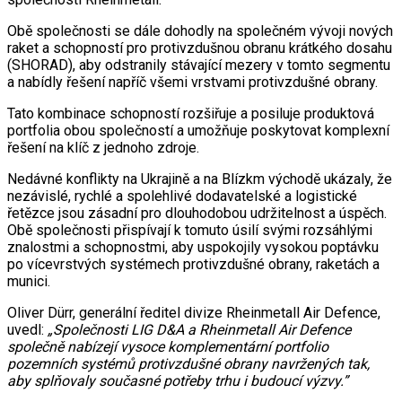
Obě společnosti se dále dohodly na společném vývoji nových
raket a schopností pro protivzdušnou obranu krátkého dosahu
(SHORAD), aby odstranily stávající mezery v tomto segmentu
a nabídly řešení napříč všemi vrstvami protivzdušné obrany.
Tato kombinace schopností rozšiřuje a posiluje produktová
portfolia obou společností a umožňuje poskytovat komplexní
řešení na klíč z jednoho zdroje.
Nedávné konflikty na Ukrajině a na Blízkm východě ukázaly, že
nezávislé, rychlé a spolehlivé dodavatelské a logistické
řetězce jsou zásadní pro dlouhodobou udržitelnost a úspěch.
Obě společnosti přispívají k tomuto úsilí svými rozsáhlými
znalostmi a schopnostmi, aby uspokojily vysokou poptávku
po vícevrstvých systémech protivzdušné obrany, raketách a
munici.
Oliver Dürr, generální ředitel divize Rheinmetall Air Defence,
uvedl:
„Společnosti LIG D&A a Rheinmetall Air Defence
společně nabízejí vysoce komplementární portfolio
pozemních systémů protivzdušné obrany navržených tak,
aby splňovaly současné potřeby trhu i budoucí výzvy.”