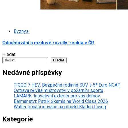
Byznys
Odměňování a mzdové rozdíly: realita v ČR
Hledat
Hledat
Nedávné příspěvky
TIGGO 7 HEV: Bezpečné rodinné SUV s 5* Euro NCAP
Ostrava přivítá mistrovství v požárním sportu
LAMARK: Inovativní exteriér pro váš domov
Barmanství: Patrik Škamla na World Class 2026
Walter přináší inovace na projekt Kladno Living
Kategorie