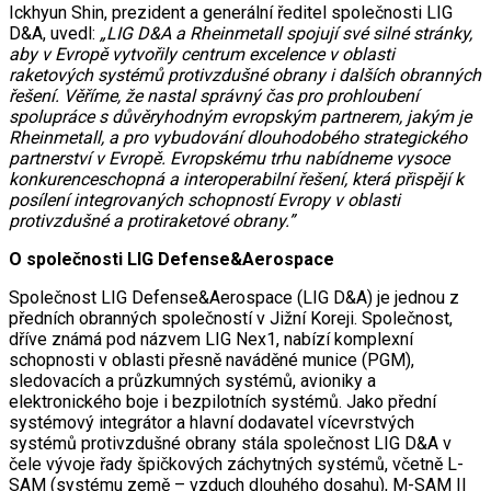
Ickhyun Shin, prezident a generální ředitel společnosti LIG
D&A, uvedl:
„LIG D&A a Rheinmetall spojují své silné stránky,
aby v Evropě vytvořily centrum excelence v oblasti
raketových systémů protivzdušné obrany i dalších obranných
řešení. Věříme, že nastal správný čas pro prohloubení
spolupráce s důvěryhodným evropským partnerem, jakým je
Rheinmetall, a pro vybudování dlouhodobého strategického
partnerství v Evropě. Evropskému trhu nabídneme vysoce
konkurenceschopná a interoperabilní řešení, která přispějí k
posílení integrovaných schopností Evropy v oblasti
protivzdušné a protiraketové obrany.”
O společnosti LIG Defense&Aerospace
Společnost LIG Defense&Aerospace (LIG D&A) je jednou z
předních obranných společností v Jižní Koreji. Společnost,
dříve známá pod názvem LIG Nex1, nabízí komplexní
schopnosti v oblasti přesně naváděné munice (PGM),
sledovacích a průzkumných systémů, avioniky a
elektronického boje i bezpilotních systémů. Jako přední
systémový integrátor a hlavní dodavatel vícevrstvých
systémů protivzdušné obrany stála společnost LIG D&A v
čele vývoje řady špičkových záchytných systémů, včetně L-
SAM (systému země – vzduch dlouhého dosahu), M-SAM II