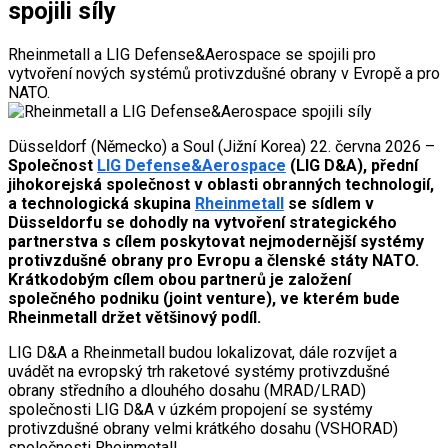
spojili síly
Rheinmetall a LIG Defense&Aerospace se spojili pro
vytvoření nových systémů protivzdušné obrany v Evropě a pro
NATO.
Düsseldorf (Německo) a Soul (Jižní Korea) 22. června 2026 –
Společnost
LIG Defense&Aerospace
(LIG D&A), přední
jihokorejská společnost v oblasti obranných technologií,
a technologická skupina
Rheinmetall
se sídlem v
Düsseldorfu se dohodly na vytvoření strategického
partnerstva s cílem poskytovat nejmodernější systémy
protivzdušné obrany pro Evropu a členské státy NATO.
Krátkodobým cílem obou partnerů je založení
společného podniku (joint venture), ve kterém bude
Rheinmetall držet většinový podíl.
LIG D&A a Rheinmetall budou lokalizovat, dále rozvíjet a
uvádět na evropský trh raketové systémy protivzdušné
obrany středního a dlouhého dosahu (MRAD/LRAD)
společnosti LIG D&A v úzkém propojení se systémy
protivzdušné obrany velmi krátkého dosahu (VSHORAD)
společnosti Rheinmetall.