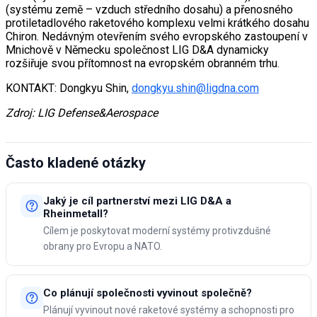
(systému země – vzduch středního dosahu) a přenosného
protiletadlového raketového komplexu velmi krátkého dosahu
Chiron. Nedávným otevřením svého evropského zastoupení v
Mnichově v Německu společnost LIG D&A dynamicky
rozšiřuje svou přítomnost na evropském obranném trhu.
KONTAKT: Dongkyu Shin,
dongkyu.shin@ligdna.com
Zdroj: LIG Defense&Aerospace
Často kladené otázky
Jaký je cíl partnerství mezi LIG D&A a
Rheinmetall?
Cílem je poskytovat moderní systémy protivzdušné
obrany pro Evropu a NATO.
Co plánují společnosti vyvinout společně?
Plánují vyvinout nové raketové systémy a schopnosti pro