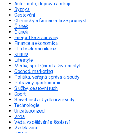
Auto-moto, doprava a stroje
Byznys
Cestování
Chemický a farmaceutický průmysl
Článek
Článek
Energetika a suroviny
Finance a ekonomika
IT a telekomunikace
Kultura
Lifestyle
Média, společnost a životní styl
Obchod, marketing
Politika, veřejná správa a soudy
Potraviny, gastronomie
Služby, cestovní ruch
Sport
Stavebnictví, bydlení a reality
Technologie
Uncategorized
Věda
Věda, vzdělávání a školství
Vzdělávání