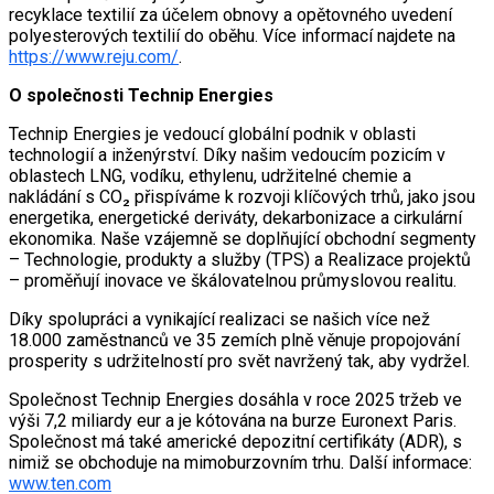
recyklace textilií za účelem obnovy a opětovného uvedení
polyesterových textilií do oběhu. Více informací najdete na
https://www.reju.com/
.
O společnosti Technip Energies
Technip Energies je vedoucí globální podnik v oblasti
technologií a inženýrství. Díky našim vedoucím pozicím v
oblastech LNG, vodíku, ethylenu, udržitelné chemie a
nakládání s CO₂ přispíváme k rozvoji klíčových trhů, jako jsou
energetika, energetické deriváty, dekarbonizace a cirkulární
ekonomika. Naše vzájemně se doplňující obchodní segmenty
– Technologie, produkty a služby (TPS) a Realizace projektů
– proměňují inovace ve škálovatelnou průmyslovou realitu.
Díky spolupráci a vynikající realizaci se našich více než
18.000 zaměstnanců ve 35 zemích plně věnuje propojování
prosperity s udržitelností pro svět navržený tak, aby vydržel.
Společnost Technip Energies dosáhla v roce 2025 tržeb ve
výši 7,2 miliardy eur a je kótována na burze Euronext Paris.
Společnost má také americké depozitní certifikáty (ADR), s
nimiž se obchoduje na mimoburzovním trhu. Další informace:
www.ten.com