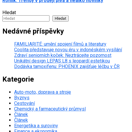
Rohlík: Trendy v prodeji piva a nealko novinky
Hledat
Hledat
Nedávné příspěvky
FAMILIARITÉ: umění spojení filmů a literatury
Coolita představuje novou éru v indonéském vysílání
Zdraví seniorních koček: Neztrácejte pozornost
Unikátní design LEPAS L8 s leopardí estetikou
Dodávka tamoxifenu: PHOENIX zajišťuje léčbu v ČR
Kategorie
Auto-moto, doprava a stroje
Byznys
Cestování
Chemický a farmaceutický průmysl
Článek
Článek
Energetika a suroviny
Finance a ekonomika