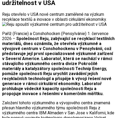
udržitelnost v USA
Reju otevřelo v USA nové centrum zaměřené na výzkum
recyklace textilů a inovace v oblasti cirkulární ekonomiky.
Paříž (Francie) a Conshohocken (Pensylvánie) 1. července
2026 –
Společnost Reju, zabývající se recyklací textilních
materiálů, dnes oznámila, že otevřela výzkumné a
vývojové centrum v Conshohockenu v Pensylvánii, což
představuje její první specializované výzkumné zařízení
v Severní Americe. Laboratoř, která se nachází v rámci
stávajícího výzkumného centra divize Pokročilé
materiály a katalyzátory společnosti Technip Energy,
pomůže společnosti Reju urychlit zavádění jejích
recyklačních technologií a přispěje k vývoji řešení nové
generace v rámci cirkulární ekonomiky. Laboratoř
prohlubuje vědecké kapacity společnosti Reju a
propojuje inovace s řešeními v komerčním měřítku.
Založení tohoto výzkumného a vývojového centra znamená
přesun hlavního výzkumného týmu společnosti Reju z
výzkumného centra IBM Almaden v San Jose v Kalifornii, kde
byla poprvé vyvinuta technologie depolymerizace Volcat