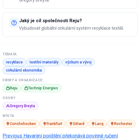
Gregory Breyta.
Jaký je cíl společnosti Reju?
Vybudovat globální cirkulární systém recyklace textilií.
TÉMATA
recyklace
textilní materiály
výzkum a vývoj
cirkulární ekonomika
FIRMY A ORGANIZACE
Reju
Technip Energies
OSOBY
Gregory Breyta
MÍSTA
Conshohocken
Frankfurt
Sittard
Lacq
Rochester
Post
Previous
Havarijní pojištění překonává povinné ručení