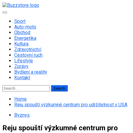
Skip
to
Primary
content
Menu
Sport
Auto-moto
Obchod
Energetika
Kultura
Zdravotnictví
Cestovní ruch
Lifestyle
Zprávy
Bydlení a reality
Kontakt
Search
for:
Home
Reju spouští výzkumné centrum pro udržitelnost v USA
Byznys
Reju spouští výzkumné centrum pro