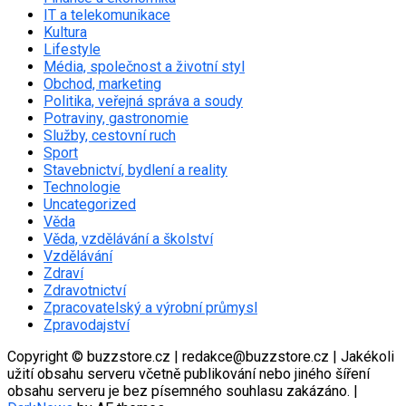
IT a telekomunikace
Kultura
Lifestyle
Média, společnost a životní styl
Obchod, marketing
Politika, veřejná správa a soudy
Potraviny, gastronomie
Služby, cestovní ruch
Sport
Stavebnictví, bydlení a reality
Technologie
Uncategorized
Věda
Věda, vzdělávání a školství
Vzdělávání
Zdraví
Zdravotnictví
Zpracovatelský a výrobní průmysl
Zpravodajství
Copyright © buzzstore.cz | redakce@buzzstore.cz | Jakékoli
užití obsahu serveru včetně publikování nebo jiného šíření
obsahu serveru je bez písemného souhlasu zakázáno.
|