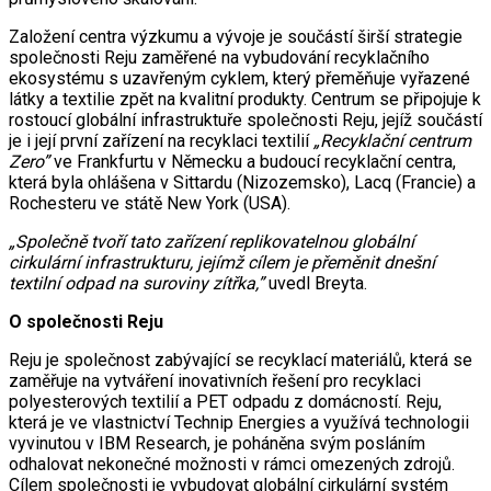
Založení centra výzkumu a vývoje je součástí širší strategie
společnosti Reju zaměřené na vybudování recyklačního
ekosystému s uzavřeným cyklem, který přeměňuje vyřazené
látky a textilie zpět na kvalitní produkty. Centrum se připojuje k
rostoucí globální infrastruktuře společnosti Reju, jejíž součástí
je i její první zařízení na recyklaci textilií
„Recyklační centrum
Zero”
ve Frankfurtu v Německu a budoucí recyklační centra,
která byla ohlášena v Sittardu (Nizozemsko), Lacq (Francie) a
Rochesteru ve státě New York (USA).
„Společně tvoří tato zařízení replikovatelnou globální
cirkulární infrastrukturu, jejímž cílem je přeměnit dnešní
textilní odpad na suroviny zítřka,”
uvedl Breyta.
O společnosti Reju
Reju je společnost zabývající se recyklací materiálů, která se
zaměřuje na vytváření inovativních řešení pro recyklaci
polyesterových textilií a PET odpadu z domácností. Reju,
která je ve vlastnictví Technip Energies a využívá technologii
vyvinutou v IBM Research, je poháněna svým posláním
odhalovat nekonečné možnosti v rámci omezených zdrojů.
Cílem společnosti je vybudovat globální cirkulární systém