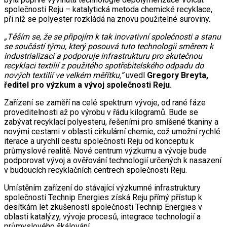
společnosti Reju – katalytická metoda chemické recyklace,
při níž se polyester rozkládá na znovu použitelné suroviny.
„Těším se, že se připojím k tak inovativní společnosti a stanu
se součástí týmu, který posouvá tuto technologii směrem k
industrializaci a podporuje infrastrukturu pro skutečnou
recyklaci textilií z použitého spotřebitelského odpadu do
nových textilií ve velkém měřítku,”
uvedl
Gregory Breyta,
ředitel pro výzkum a vývoj společnosti Reju.
Zařízení se zaměří na celé spektrum vývoje, od rané fáze
proveditelnosti až po výrobu v řádu kilogramů. Bude se
zabývat recyklací polyesteru, řešeními pro smíšené tkaniny a
novými cestami v oblasti cirkulární chemie, což umožní rychlé
iterace a urychlí cestu společnosti Reju od konceptu k
průmyslové realitě. Nové centrum výzkumu a vývoje bude
podporovat vývoj a ověřování technologií určených k nasazení
v budoucích recyklačních centrech společnosti Reju.
Umístěním zařízení do stávající výzkumné infrastruktury
společnosti Technip Energies získá Reju přímý přístup k
desítkám let zkušeností společnosti Technip Energies v
oblasti katalýzy, vývoje procesů, integrace technologií a
průmyslového škálování.