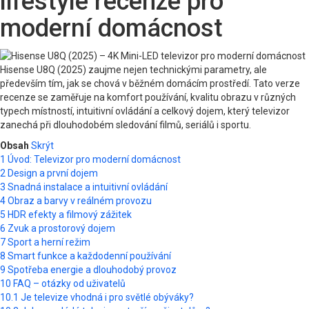
lifestyle recenze pro
moderní domácnost
Hisense U8Q (2025) zaujme nejen technickými parametry, ale
především tím, jak se chová v běžném domácím prostředí. Tato verze
recenze se zaměřuje na komfort používání, kvalitu obrazu v různých
typech místností, intuitivní ovládání a celkový dojem, který televizor
zanechá při dlouhodobém sledování filmů, seriálů i sportu.
Obsah
Skrýt
1
Úvod: Televizor pro moderní domácnost
2
Design a první dojem
3
Snadná instalace a intuitivní ovládání
4
Obraz a barvy v reálném provozu
5
HDR efekty a filmový zážitek
6
Zvuk a prostorový dojem
7
Sport a herní režim
8
Smart funkce a každodenní používání
9
Spotřeba energie a dlouhodobý provoz
10
FAQ – otázky od uživatelů
10.1
Je televize vhodná i pro světlé obýváky?