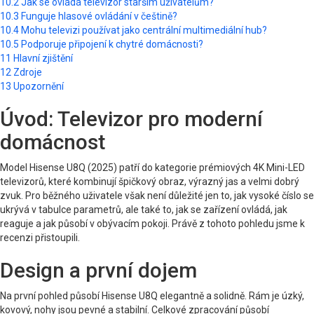
10.2
Jak se ovládá televizor starším uživatelům?
10.3
Funguje hlasové ovládání v češtině?
10.4
Mohu televizi používat jako centrální multimediální hub?
10.5
Podporuje připojení k chytré domácnosti?
11
Hlavní zjištění
12
Zdroje
13
Upozornění
Úvod: Televizor pro moderní
domácnost
Model Hisense U8Q (2025) patří do kategorie prémiových 4K Mini-LED
televizorů, které kombinují špičkový obraz, výrazný jas a velmi dobrý
zvuk. Pro běžného uživatele však není důležité jen to, jak vysoké číslo se
ukrývá v tabulce parametrů, ale také to, jak se zařízení ovládá, jak
reaguje a jak působí v obývacím pokoji. Právě z tohoto pohledu jsme k
recenzi přistoupili.
Design a první dojem
Na první pohled působí Hisense U8Q elegantně a solidně. Rám je úzký,
kovový, nohy jsou pevné a stabilní. Celkové zpracování působí