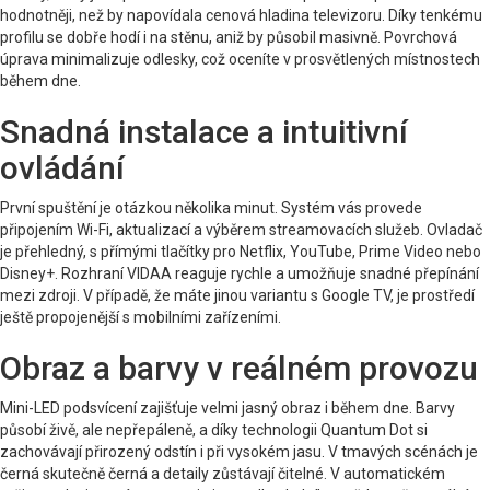
hodnotněji, než by napovídala cenová hladina televizoru. Díky tenkému
profilu se dobře hodí i na stěnu, aniž by působil masivně. Povrchová
úprava minimalizuje odlesky, což oceníte v prosvětlených místnostech
během dne.
Snadná instalace a intuitivní
ovládání
První spuštění je otázkou několika minut. Systém vás provede
připojením Wi-Fi, aktualizací a výběrem streamovacích služeb. Ovladač
je přehledný, s přímými tlačítky pro Netflix, YouTube, Prime Video nebo
Disney+. Rozhraní VIDAA reaguje rychle a umožňuje snadné přepínání
mezi zdroji. V případě, že máte jinou variantu s Google TV, je prostředí
ještě propojenější s mobilními zařízeními.
Obraz a barvy v reálném provozu
Mini-LED podsvícení zajišťuje velmi jasný obraz i během dne. Barvy
působí živě, ale nepřepáleně, a díky technologii Quantum Dot si
zachovávají přirozený odstín i při vysokém jasu. V tmavých scénách je
černá skutečně černá a detaily zůstávají čitelné. V automatickém