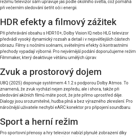
režimu televizor sám upravuje jas podle okolního světla, což pomáhá
při večerním sledování šetřit oči i energii.
HDR efekty a filmový zážitek
Při přehrávání obsahu s HDR10+, Dolby Vision IQ nebo HLG televizor
předvádí vysoký dynamický rozsah a detail i v nejsvětlejších částech
obrazu. Filmy s nočními scénami, světelnými efekty či kontrastními
přechody vypadají výborně. Pro nejvěrnější podání doporučujeme režim
Filmmaker, který deaktivuje většinu umělých úprav.
Zvuk a prostorový dojem
U8Q (2025) disponuje systémem 4.1.2 s podporou Dolby Atmos. To
znamená, že zvuk vychází nejen zepředu, ale i shora, takže při
sledování akčních filmů máte pocit, že jste přímo uprostřed děje.
Dialogy jsou srozumitelné, hudba plná a bez výrazného zkreslení. Pro
náročnější uživatele nechybí eARC konektor pro připojení soundbaru.
Sport a herní režim
Pro sportovní přenosy a hry televizor nabízí plynulé zobrazení díky