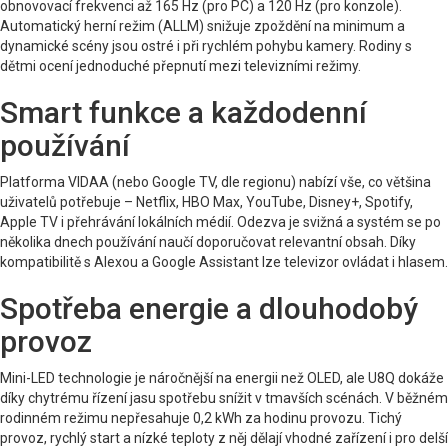
obnovovací frekvenci až 165 Hz (pro PC) a 120 Hz (pro konzole).
Automatický herní režim (ALLM) snižuje zpoždění na minimum a
dynamické scény jsou ostré i při rychlém pohybu kamery. Rodiny s
dětmi ocení jednoduché přepnutí mezi televizními režimy.
Smart funkce a každodenní
používání
Platforma VIDAA (nebo Google TV, dle regionu) nabízí vše, co většina
uživatelů potřebuje – Netflix, HBO Max, YouTube, Disney+, Spotify,
Apple TV i přehrávání lokálních médií. Odezva je svižná a systém se po
několika dnech používání naučí doporučovat relevantní obsah. Díky
kompatibilitě s Alexou a Google Assistant lze televizor ovládat i hlasem.
Spotřeba energie a dlouhodobý
provoz
Mini-LED technologie je náročnější na energii než OLED, ale U8Q dokáže
díky chytrému řízení jasu spotřebu snížit v tmavších scénách. V běžném
rodinném režimu nepřesahuje 0,2 kWh za hodinu provozu. Tichý
provoz, rychlý start a nízké teploty z něj dělají vhodné zařízení i pro delší