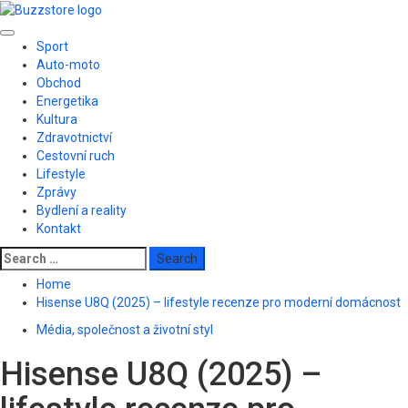
Skip
to
Primary
content
Sport
Menu
Auto-moto
Obchod
Energetika
Kultura
Zdravotnictví
Cestovní ruch
Lifestyle
Zprávy
Bydlení a reality
Kontakt
Search
for:
Home
Hisense U8Q (2025) – lifestyle recenze pro moderní domácnost
Média, společnost a životní styl
Hisense U8Q (2025) –