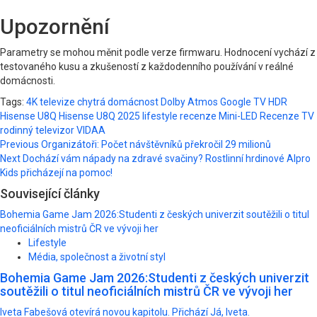
Upozornění
Parametry se mohou měnit podle verze firmwaru. Hodnocení vychází z
testovaného kusu a zkušeností z každodenního používání v reálné
domácnosti.
Tags:
4K televize
chytrá domácnost
Dolby Atmos
Google TV
HDR
Hisense U8Q
Hisense U8Q 2025
lifestyle recenze
Mini-LED
Recenze TV
rodinný televizor
VIDAA
Post
Previous
Organizátoři: Počet návštěvníků překročil 29 milionů
Next
Dochází vám nápady na zdravé svačiny? Rostlinní hrdinové Alpro
navigation
Kids přicházejí na pomoc!
Související články
Bohemia Game Jam 2026:Studenti z českých univerzit soutěžili o titul
neoficiálních mistrů ČR ve vývoji her
Lifestyle
Média, společnost a životní styl
Bohemia Game Jam 2026:Studenti z českých univerzit
soutěžili o titul neoficiálních mistrů ČR ve vývoji her
Iveta Fabešová otevírá novou kapitolu. Přichází Já, Iveta.