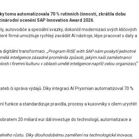
íky tomu automatizovala 70 % rutinních činností, zkrátila dobu
ezinárodní ocenění SAP Innovation Award 2026.
y, autovodiče a speciální svazky, dokončil modernizaci svých klíčových
é firmě umožňuje rychleji zavádět AI nástroje, lépe pracovat s daty a
digitální transformaci. „
Program RISE with SAP nám poskytl jednotné
 umělá inteligence zásadně proměnila způsob, jakým naši zaměstnanci
ti i firemní kulturu v oblasti umělé inteligence napříč celou organizací,
“
ateb či správa výdajů. Díky integraci AI Prysmian automatizoval 70 %
 funkce a standardizuje pravidla, procesy a kusovníky s cílem urychlit
obratem 20 miliard eur dál investuje do technologií, automatizace a
žitelného růstu. Díky dlouhodobému zaměření na technologické inovace,