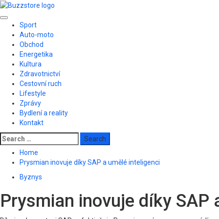
Skip
to
Primary
content
Sport
Menu
Auto-moto
Obchod
Energetika
Kultura
Zdravotnictví
Cestovní ruch
Lifestyle
Zprávy
Bydlení a reality
Kontakt
Search
for:
Home
Prysmian inovuje díky SAP a umělé inteligenci
Byznys
Prysmian inovuje díky SAP a