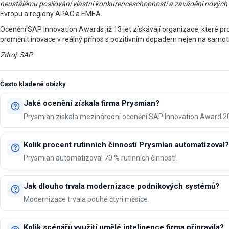
neustálému posilování vlastní konkurenceschopnosti a zavádění nových
Evropu a regiony APAC a EMEA.
Ocenění SAP Innovation Awards již 13 let získávají organizace, které p
proměnit inovace v reálný přínos s pozitivním dopadem nejen na samotno
Zdroj: SAP
Často kladené otázky
Jaké ocenění získala firma Prysmian?
Prysmian získala mezinárodní ocenění SAP Innovation Award 2
Kolik procent rutinních činností Prysmian automatizoval?
Prysmian automatizoval 70 % rutinních činností.
Jak dlouho trvala modernizace podnikových systémů?
Modernizace trvala pouhé čtyři měsíce.
Kolik scénářů využití umělé inteligence firma připravila?