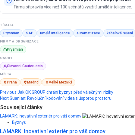
Firma připravila více než 100 scénářů využití umělé inteligence.
TÉMATA
Prysmian
SAP
umělá inteligence
automatizace
kabelová řešení
FIRMY A ORGANIZACE
Prysmian
OSOBY
Giovanni Cauteruccio
MÍSTA
Praha
Madrid
Velké Meziříčí
Post
Previous
Jak OK GROUP chrání byznys před válečnými riziky
Next
Guanlan: Revoluční kódování videa s úsporou prostoru
navigation
Související články
LAMARK: Inovativní exteriér pro váš domov
Byznys
LAMARK: Inovativní exteriér pro váš domov