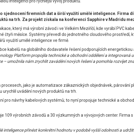
u inteligenci pro rychlejší vývoj produktů.
sjednocení firemních dat a širší využití umělé inteligence. Firma d
uktů na trh. Za projekt získala na konferenci Sapphire v Madridu m
kace, který má výrobní závod i ve Velkém Meziříčí, kde vyrábí PVC kabel
tyři měsíce. Systémy převedl do jednotného cloudového prostředí, kter
řů využití umělé inteligence ve firmě.
bce kabelů na globálního dodavatele řešení podporujících energetickou a 
hnology Platform propojila technické a obchodní oddělení a integrovaná
e – umožnila nám zrychlit zavádění nových řešení a pomohla rozvíjet znalos
h procesech, jako je automatizace zákaznických objednávek, párování pl
nu urychlil uvádění nových produktů na trh.
 pro návrhy kabelových systémů; to nyní propojuje technické a obchodní
uje 109 výrobních závodů a 30 výzkumných a vývojových center. Firma s 
lé inteligence přinést konkrétní hodnotu v podobě vyšší odolnosti a udr