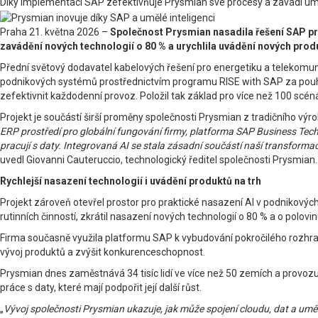
Díky implementaci SAP zefektivňuje Prysmian své procesy a zavádí umělo
Praha 21. května 2026 –
Společnost Prysmian nasadila řešení SAP pro 
zavádění nových technologií o 80 % a urychlila uvádění nových prod
Přední světový dodavatel kabelových řešení pro energetiku a telekomuni
podnikových systémů prostřednictvím programu RISE with SAP za pouhé č
zefektivnit každodenní provoz. Položil tak základ pro více než 100 scéná
Projekt je součástí širší proměny společnosti Prysmian z tradičního výro
ERP prostředí pro globální fungování firmy, platforma SAP Business Tec
pracují s daty. Integrovaná AI se stala zásadní součástí naší transformac
uvedl Giovanni Cauteruccio, technologický ředitel společnosti Prysmian.
Rychlejší nasazení technologií i uvádění produktů na trh
Projekt zároveň otevřel prostor pro praktické nasazení AI v podnikovýc
rutinních činností, zkrátil nasazení nových technologií o 80 % a o polovi
Firma současně využila platformu SAP k vybudování pokročilého rozhraní
vývoj produktů a zvýšit konkurenceschopnost.
Prysmian dnes zaměstnává 34 tisíc lidí ve více než 50 zemích a provoz
práce s daty, které mají podpořit její další růst.
„
Vývoj společnosti Prysmian ukazuje, jak může spojení cloudu, dat a umě