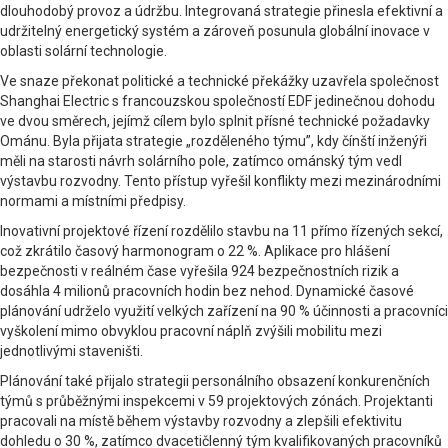
dlouhodobý provoz a údržbu. Integrovaná strategie přinesla efektivní a
udržitelný energetický systém a zároveň posunula globální inovace v
oblasti solární technologie.
Ve snaze překonat politické a technické překážky uzavřela společnost
Shanghai Electric s francouzskou společností EDF jedinečnou dohodu
ve dvou směrech, jejímž cílem bylo splnit přísné technické požadavky
Ománu. Byla přijata strategie „rozděleného týmu”, kdy čínští inženýři
měli na starosti návrh solárního pole, zatímco ománský tým vedl
výstavbu rozvodny. Tento přístup vyřešil konflikty mezi mezinárodními
normami a místními předpisy.
Inovativní projektové řízení rozdělilo stavbu na 11 přímo řízených sekcí,
což zkrátilo časový harmonogram o 22 %. Aplikace pro hlášení
bezpečnosti v reálném čase vyřešila 924 bezpečnostních rizik a
dosáhla 4 milionů pracovních hodin bez nehod. Dynamické časové
plánování udrželo využití velkých zařízení na 90 % účinnosti a pracovníci
vyškolení mimo obvyklou pracovní náplň zvýšili mobilitu mezi
jednotlivými staveništi.
Plánování také přijalo strategii personálního obsazení konkurenčních
týmů s průběžnými inspekcemi v 59 projektových zónách. Projektanti
pracovali na místě během výstavby rozvodny a zlepšili efektivitu
dohledu o 30 %, zatímco dvacetičlenný tým kvalifikovaných pracovníků