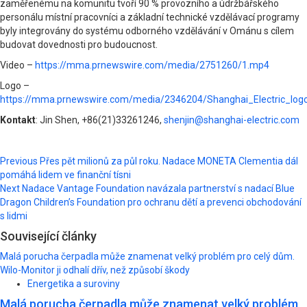
zaměřenému na komunitu tvoří 90 % provozního a údržbářského
personálu místní pracovníci a základní technické vzdělávací programy
byly integrovány do systému odborného vzdělávání v Ománu s cílem
budovat dovednosti pro budoucnost.
Video –
https://mma.prnewswire.com/media/2751260/1.mp4
Logo –
https://mma.prnewswire.com/media/2346204/Shanghai_Electric_logo
Kontakt
: Jin Shen, +86(21)33261246,
shenjin@shanghai-electric.com
Post
Previous
Přes pět milionů za půl roku. Nadace MONETA Clementia dál
pomáhá lidem ve finanční tísni
navigation
Next
Nadace Vantage Foundation navázala partnerství s nadací Blue
Dragon Children’s Foundation pro ochranu dětí a prevenci obchodování
s lidmi
Související články
Malá porucha čerpadla může znamenat velký problém pro celý dům.
Wilo-Monitor ji odhalí dřív, než způsobí škody
Energetika a suroviny
Malá porucha čerpadla může znamenat velký problém