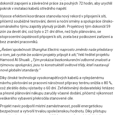
dokončil zapojení a závěrečné práce za pouhých 72 hodin, aby urychlil
pokrok v instalaci kabelů středního napětí.
Vysoce efektivní koordinace stanovila nový rekord v připojení k síti,
přičemž souběžné testování, denní a noční směny a spolupráce čínsko-
ománského týmu zajistily plynulý průběh. Projektový tým dokončil 59
zón za devět dní, což bylo o 21 dní dříve, než bylo plánováno, se
stoprocentní úspěšností připojení k síti, zcela bez poškození zařízení a
bez zranění pracovníků.
„
Řešení společnosti Shanghai Electric naprosto změnilo naše představy
o tom, jak rychle lze solární projekty připojit k síti,”
řekl ředitel projektu
Hamood Al Shuaili.
„Tým prokázal bezkonkurenční odborné znalosti a
týmovou spolupráci, jsou to konstruktéři světové třídy, kteří nastavují
nové globální standardy.”
Díky čínské technologii vysokonapěťových kabelů a vylepšenému
návrhu pilotování se pracovní náročnost přípravy terénu snížila o 80 %,
což zkrátilo dobu výstavby o 60 dní. Zefektivněný dodavatelský řetězec
a přesné plánování nákupu zaručily včasné dodání, přičemž výkonnost
veškerého vybavení překročila stanovené cíle.
Projekt navíc podpořil místní zaměstnanost, posílil energetickou
bezpečnost a vytvořil trvalou společenskou hodnotu. Díky přístupu