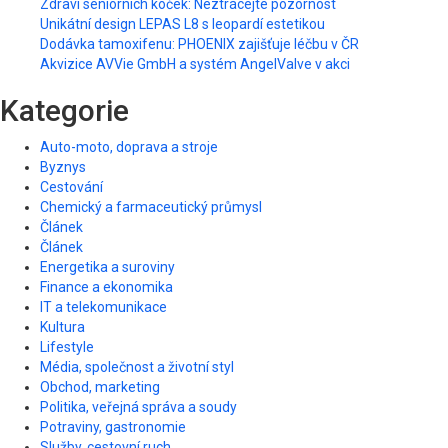
Zdraví seniorních koček: Neztrácejte pozornost
Unikátní design LEPAS L8 s leopardí estetikou
Dodávka tamoxifenu: PHOENIX zajišťuje léčbu v ČR
Akvizice AVVie GmbH a systém AngelValve v akci
Kategorie
Auto-moto, doprava a stroje
Byznys
Cestování
Chemický a farmaceutický průmysl
Článek
Článek
Energetika a suroviny
Finance a ekonomika
IT a telekomunikace
Kultura
Lifestyle
Média, společnost a životní styl
Obchod, marketing
Politika, veřejná správa a soudy
Potraviny, gastronomie
Služby, cestovní ruch