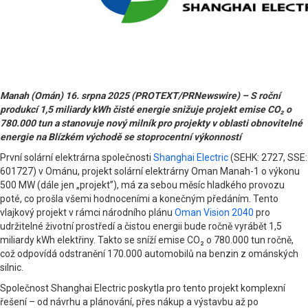
Manah (Omán) 16. srpna 2025 (PROTEXT/PRNewswire) – S roční
produkcí 1,5 miliardy kWh čisté energie snižuje projekt emise CO₂ o
780.000 tun a stanovuje nový milník pro projekty v oblasti obnovitelné
energie na Blízkém východě se stoprocentní výkonností
První solární elektrárna společnosti
Shanghai Electric
(SEHK: 2727, SSE:
601727) v Ománu, projekt solární elektrárny Oman Manah-1 o výkonu
500 MW (dále jen „projekt”), má za sebou měsíc hladkého provozu
poté, co prošla všemi hodnoceními a konečným předáním. Tento
vlajkový projekt v rámci národního plánu
Oman Vision 2040
pro
udržitelné životní prostředí a čistou energii bude ročně vyrábět 1,5
miliardy kWh elektřiny. Takto se sníží emise CO₂ o 780.000 tun ročně,
což odpovídá odstranění 170.000 automobilů na benzin z ománských
silnic.
Společnost Shanghai Electric poskytla pro tento projekt komplexní
řešení – od návrhu a plánování, přes nákup a výstavbu až po