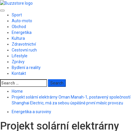
Skip
to
Primary
content
Sport
Menu
Auto-moto
Obchod
Energetika
Kultura
Zdravotnictví
Cestovní ruch
Lifestyle
Zprávy
Bydlení a reality
Kontakt
Search
for:
Home
Projekt solární elektrárny Oman Manah-1, postavený společností
Shanghai Electric, má za sebou úspěšně první měsíc provozu
Energetika a suroviny
Projekt solární elektrárny