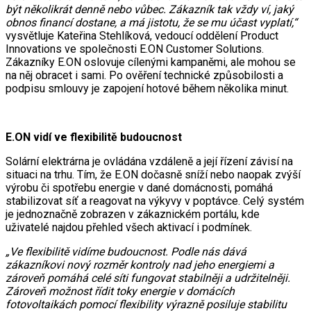
být několikrát denně nebo vůbec. Zákazník tak vždy ví, jaký
obnos financí dostane, a má jistotu, že se mu účast vyplatí,“
vysvětluje Kateřina Stehlíková, vedoucí oddělení Product
Innovations ve společnosti E.ON Customer Solutions.
Zákazníky E.ON oslovuje cílenými kampaněmi, ale mohou se
na něj obracet i sami. Po ověření technické způsobilosti a
podpisu smlouvy je zapojení hotové během několika minut.
E.ON vidí ve flexibilitě budoucnost
Solární elektrárna je ovládána vzdáleně a její řízení závisí na
situaci na trhu. Tím, že E.ON dočasně sníží nebo naopak zvýší
výrobu či spotřebu energie v dané domácnosti, pomáhá
stabilizovat síť a reagovat na výkyvy v poptávce. Celý systém
je jednoznačně zobrazen v zákaznickém portálu, kde
uživatelé najdou přehled všech aktivací i podmínek.
„Ve flexibilitě vidíme budoucnost. Podle nás dává
zákazníkovi nový rozměr kontroly nad jeho energiemi a
zároveň pomáhá celé síti fungovat stabilněji a udržitelněji.
Zároveň možnost řídit toky energie v domácích
fotovoltaikách pomocí flexibility výrazně posiluje stabilitu