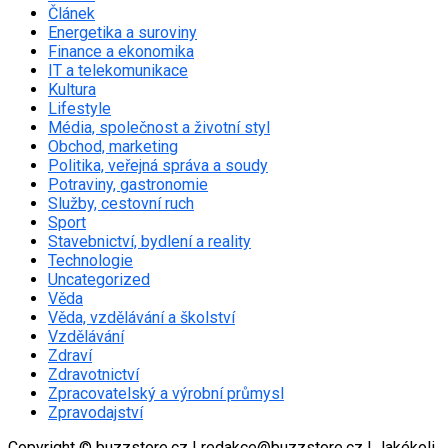
Článek
Energetika a suroviny
Finance a ekonomika
IT a telekomunikace
Kultura
Lifestyle
Média, společnost a životní styl
Obchod, marketing
Politika, veřejná správa a soudy
Potraviny, gastronomie
Služby, cestovní ruch
Sport
Stavebnictví, bydlení a reality
Technologie
Uncategorized
Věda
Věda, vzdělávání a školství
Vzdělávání
Zdraví
Zdravotnictví
Zpracovatelský a výrobní průmysl
Zpravodajství
Copyright © buzzstore.cz | redakce@buzzstore.cz | Jakékoli