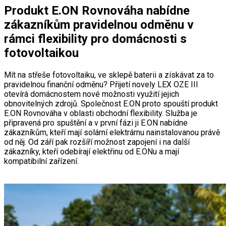
Produkt E.ON Rovnováha nabídne
zákazníkům pravidelnou odměnu v
rámci flexibility pro domácnosti s
fotovoltaikou
Mít na střeše fotovoltaiku, ve sklepě baterii a získávat za to
pravidelnou finanční odměnu? Přijetí novely LEX OZE III
otevírá domácnostem nové možnosti využití jejich
obnovitelných zdrojů. Společnost E.ON proto spouští produkt
E.ON Rovnováha v oblasti obchodní flexibility. Služba je
připravená pro spuštění a v první fázi ji E.ON nabídne
zákazníkům, kteří mají solární elektrárnu nainstalovanou právě
od něj. Od září pak rozšíří možnost zapojení i na další
zákazníky, kteří odebírají elektřinu od E.ONu a mají
kompatibilní zařízení.