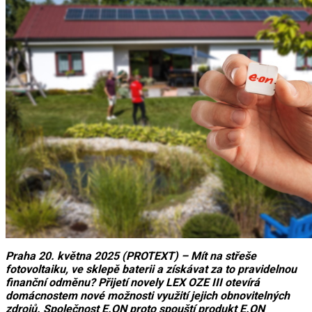
Praha 20. května 2025 (PROTEXT) – Mít na střeše
fotovoltaiku, ve sklepě baterii a získávat za to pravidelnou
finanční odměnu? Přijetí novely LEX OZE III otevírá
domácnostem nové možnosti využití jejich obnovitelných
zdrojů. Společnost E.ON proto spouští produkt E.ON