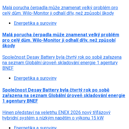
Malá porucha čerpadla může znamenat velký problém pro
celý dům. Wilo-Monitor ji odhalí dřív, než způsobí škody
Energetika a suroviny
Malá porucha čerpadla může znamenat velký problém
pro celý dům. Wilo-Monitor ji odhalí dřív, než způsobí
škody
Společnost Desay Battery byla čtvrtý rok po sobě zařazena
na seznam Globální úroveň skladování energie 1 agentury
BNEF
Energetika a suroviny
Společnost Desay Battery byla čtvrtý rok po sobě
zařazena na seznam Globální úroveň skladování energie
1 agentury BNEF
Hinen představí na veletrhu ENEX 2026 nový třífázový
hybridní systém s nízkým napětím o výkonu 15 kW
Energetika a suroviny