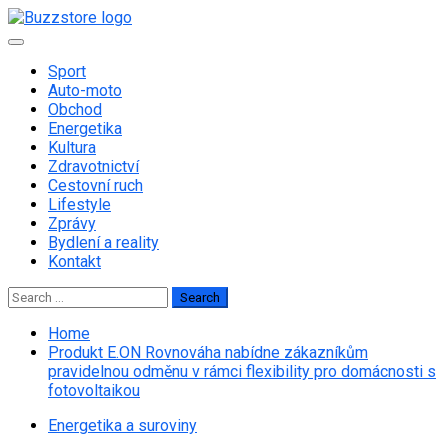
Skip
to
Primary
content
Menu
Sport
Auto-moto
Obchod
Energetika
Kultura
Zdravotnictví
Cestovní ruch
Lifestyle
Zprávy
Bydlení a reality
Kontakt
Search
for:
Home
Produkt E.ON Rovnováha nabídne zákazníkům
pravidelnou odměnu v rámci flexibility pro domácnosti s
fotovoltaikou
Energetika a suroviny