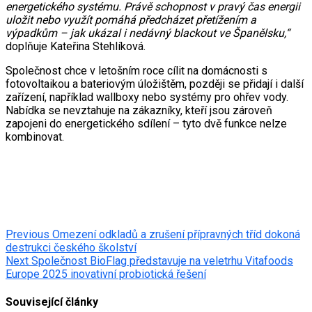
energetického systému. Právě schopnost v pravý čas energii
uložit nebo využít pomáhá předcházet přetížením a
výpadkům – jak ukázal i nedávný blackout ve Španělsku,“
doplňuje Kateřina Stehlíková.
Společnost chce v letošním roce cílit na domácnosti s
fotovoltaikou a bateriovým úložištěm, později se přidají i další
zařízení, například wallboxy nebo systémy pro ohřev vody.
Nabídka se nevztahuje na zákazníky, kteří jsou zároveň
zapojeni do energetického sdílení – tyto dvě funkce nelze
kombinovat.
Post
Previous
Omezení odkladů a zrušení přípravných tříd dokoná
destrukci českého školství
navigation
Next
Společnost BioFlag představuje na veletrhu Vitafoods
Europe 2025 inovativní probiotická řešení
Související články