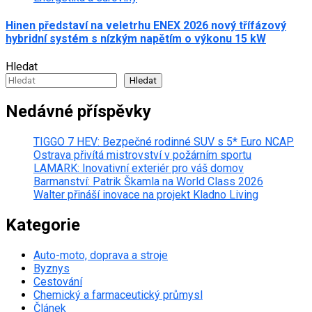
Hinen představí na veletrhu ENEX 2026 nový třífázový
hybridní systém s nízkým napětím o výkonu 15 kW
Hledat
Hledat
Nedávné příspěvky
TIGGO 7 HEV: Bezpečné rodinné SUV s 5* Euro NCAP
Ostrava přivítá mistrovství v požárním sportu
LAMARK: Inovativní exteriér pro váš domov
Barmanství: Patrik Škamla na World Class 2026
Walter přináší inovace na projekt Kladno Living
Kategorie
Auto-moto, doprava a stroje
Byznys
Cestování
Chemický a farmaceutický průmysl
Článek