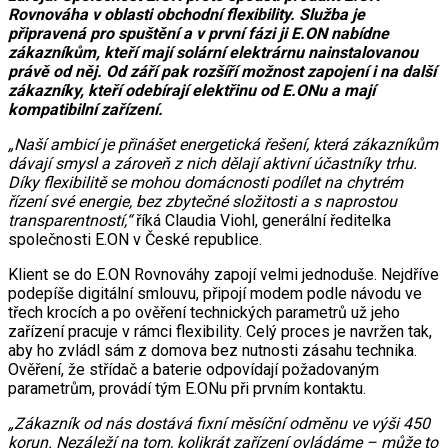
Rovnováha v oblasti obchodní flexibility. Služba je
připravená pro spuštění a v první fázi ji E.ON nabídne
zákazníkům, kteří mají solární elektrárnu nainstalovanou
právě od něj. Od září pak rozšíří možnost zapojení i na další
zákazníky, kteří odebírají elektřinu od E.ONu a mají
kompatibilní zařízení.
„Naší ambicí je přinášet energetická řešení, která zákazníkům
dávají smysl a zároveň z nich dělají aktivní účastníky trhu.
Díky flexibilitě se mohou domácnosti podílet na chytrém
řízení své energie, bez zbytečné složitosti a s naprostou
transparentností,“
říká Claudia Viohl, generální ředitelka
společnosti E.ON v České republice.
Klient se do E.ON Rovnováhy zapojí velmi jednoduše. Nejdříve
podepíše digitální smlouvu, připojí modem podle návodu ve
třech krocích a po ověření technických parametrů už jeho
zařízení pracuje v rámci flexibility. Celý proces je navržen tak,
aby ho zvládl sám z domova bez nutnosti zásahu technika.
Ověření, že střídač a baterie odpovídají požadovaným
parametrům, provádí tým E.ONu při prvním kontaktu.
„Zákazník od nás dostává fixní měsíční odměnu ve výši 450
korun. Nezáleží na tom, kolikrát zařízení ovládáme – může to