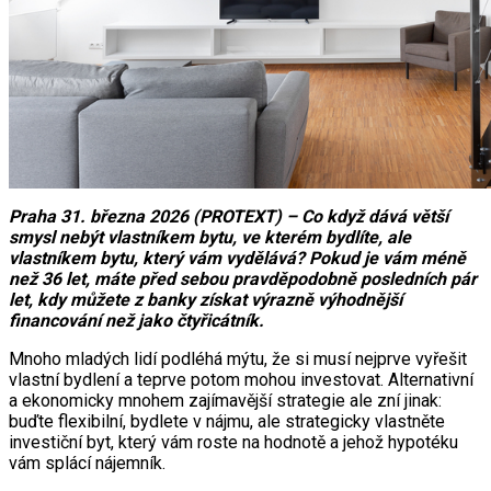
Praha 31. března 2026 (PROTEXT) – Co když dává větší
smysl nebýt vlastníkem bytu, ve kterém bydlíte, ale
vlastníkem bytu, který vám vydělává? Pokud je vám méně
než 36 let, máte před sebou pravděpodobně posledních pár
let, kdy můžete z banky získat výrazně výhodnější
financování než jako čtyřicátník.
Mnoho mladých lidí podléhá mýtu, že si musí nejprve vyřešit
vlastní bydlení a teprve potom mohou investovat. Alternativní
a ekonomicky mnohem zajímavější strategie ale zní jinak:
buďte flexibilní, bydlete v nájmu, ale strategicky vlastněte
investiční byt, který vám roste na hodnotě a jehož hypotéku
vám splácí nájemník.