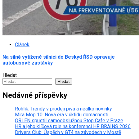
Článek
Na silně vytížené silnici do Beskyd ŘSD opravuje
autobusové zastávky
Hledat
Hledat
Nedávné příspěvky
Rohlík: Trendy v prodeji piva a nealko novinky
Mira Mop 10: Nová éra v úklidu domácnosti
ORLEN spustil samoobslužnou Stop Cafe v Praze
HR a jeho klíčová role na konferenci HR BRAINS 2026
Drivers Club: Úspěch v GT4 na závodech v Mostě