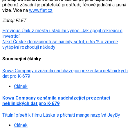
přičemž zásadní je přátelské prostředí, férové jednání a jasná
vize. Více na
www.flet.cz
.
Zdroj: FLET
Post
Previous
Únik z města i stabilní výnos: Jak spojit rekreaci s
investicí
navigation
Next
České domácnosti se naučily šetřit, u 65 % o změně
vytápění rozhodují náklady
Související články
Kowa Company oznámila nadcházející prezentaci neklinických
dat pro K-679
Článek
Kowa Company oznámila nadcházející prezentaci
neklinických dat pro K-679
Titulní píseň k filmu Láska s příchutí manga nazpívá JeyBy
Článek