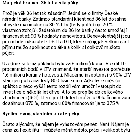
Magická hranice 36 let a síla páky
Proč je věk 36 let tak zásadní? Jedná se o limity České
národní banky. Zatímco standardní klient nad 36 let dosáhne
obvykle maximálně na 80 % LTV (tedy potřebuje 20 %
vlastních zdrojů), žadatelům do 36 let banky často umožňují
financovat až 90 % hodnoty nemovitosti. Benevolentnější jsou
pro mladé i ukazatele DSTI a DTI, které určují, jak velkou část
příjmu může spolknout splátka a kolik si celkově můžete
půjčit.
Uveďme si to na příkladu bytu za 8 milionů korun. Rozdíl 10
procentních bodů v LTV znamená, že starší investor potřebuje
1,6 milionu korun v hotovosti. Mladému investorovi s 90% LTV
stačí jen polovina, tedy 800 tisíc korun. Ačkoliv je měsíční
splátka o něco vyšší, tento rozdíl vám umožní vstoupit do
investice o několik let dříve. A to se propíše do celkového
zhodnocení (ROI), které po 10 letech může u 90% financování
dosáhnout 870 %, zatímco u 80% financování je to 375 %.
Bydlím levně, vlastním strategicky
Často slýchám, že nájem je vyhazování peněz. Není. Nájem je
cena za flexibilitu – můžete měnit město, práci i velikost bytu