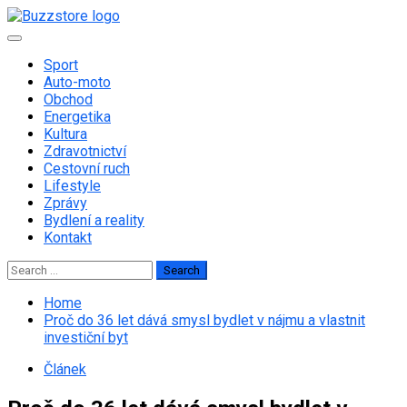
Skip
to
Primary
content
Menu
Sport
Auto-moto
Obchod
Energetika
Kultura
Zdravotnictví
Cestovní ruch
Lifestyle
Zprávy
Bydlení a reality
Kontakt
Search
for:
Home
Proč do 36 let dává smysl bydlet v nájmu a vlastnit
investiční byt
Článek