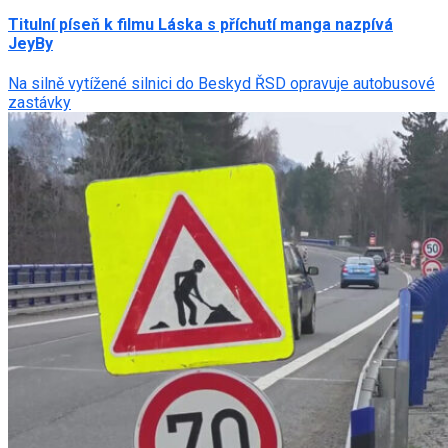
Titulní píseň k filmu Láska s příchutí manga nazpívá
JeyBy
Na silně vytížené silnici do Beskyd ŘSD opravuje autobusové
zastávky