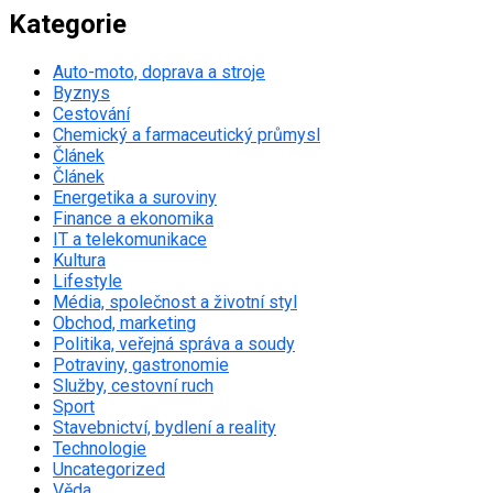
Kategorie
Auto-moto, doprava a stroje
Byznys
Cestování
Chemický a farmaceutický průmysl
Článek
Článek
Energetika a suroviny
Finance a ekonomika
IT a telekomunikace
Kultura
Lifestyle
Média, společnost a životní styl
Obchod, marketing
Politika, veřejná správa a soudy
Potraviny, gastronomie
Služby, cestovní ruch
Sport
Stavebnictví, bydlení a reality
Technologie
Uncategorized
Věda