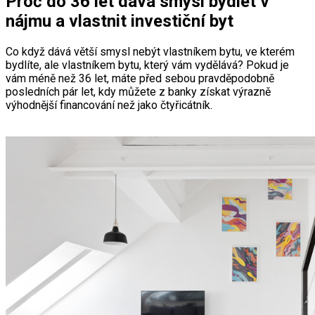
Proč do 36 let dává smysl bydlet v
nájmu a vlastnit investiční byt
Co když dává větší smysl nebýt vlastníkem bytu, ve kterém
bydlíte, ale vlastníkem bytu, který vám vydělává? Pokud je
vám méně než 36 let, máte před sebou pravděpodobně
posledních pár let, kdy můžete z banky získat výrazně
výhodnější financování než jako čtyřicátník.