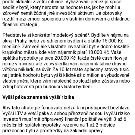
podle aktuální životní situace. Vyhazování peněz je spíše
sedět v bytě, který neroste na hodnotě tak, jak by mohl, a
zároveň nemít žádné jiné investiční aktivum. Je obrovský
rozdíl mezi emocí spojenou s vlastním domovem a chladnou
finanční strategií.
Představte si konkrétní modelový scénář. Bydlíte v nájmu na
okraji Prahy, nebo ve sdíleném bydlení a platíte 15.000 Kč
měsíčně. Zároveň ale vlastníte investiční byt v dobré lokalitě
krajského města, kde vám nájemník platí 18.000 Kč. Vaše
splátka hypotéky je sice 20.000 Kč, takže čisté cash flow je
mírně v minusu, ale ve výsledku vám nájemník táhne drtivou
většinu nákladů na úvěr. Za 10 let máte splaceny stovky tisíc
na jistině, hodnotu bytu vyšší klidně až o milion a vybudované
vlastní jmění, které vám následně poslouží jako zástava nebo
zdroj hotovosti pro budoucí vlastní bydlení.
Vyšší páka znamená vyšší rizika
Aby tato strategie fungovala, nelze k ní přistupovat bezhlavě.
Vyšší LTV a větší páka s sebou přirozeně nesou i vyšší riziko.
Investoři musí mít připravený finanční polštář ve výši 3 až 6
měsíčních splátek hypotéky, rezervu na 1 až 2 měsíce
prázdného bytu a prostředky na základní opravy.