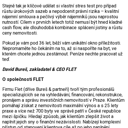
Stejně tak je klíčové udělat si vlastní stres test pro případ
růstu úrokových sazeb a nepodcenit právní rizika – kvalitní
nájemní smlouva a pečlivý výběr nájemníků jsou naprostou
nutností. Cílem v prvních letech totiž nemusí být hned kladné
cash flow, ale dlouhodobá kombinace splácení jistiny a růstu
ceny nemovitosti.
Pokud je vám pod 36 let, běží vám unikátní okno příležitosti.
Nepromarněte ho čekáním na to, až si naspoříte na byt, ve
kterém chcete jednou zestárnout. Peníze nechte pracovat už
teď.
David Bureš, zakladatel & CEO FLET
O společnosti FLET
Firmu Flet (dříve Bureš & partneři) tvoří tým profesionálů
specializujících se na vyhledávání, financování, rekonstrukce,
pronájem a správu investičních nemovitostí v Praze. Klientům
pomáhají získat z nemovitosti maximální výnos a s 25 lety
praxe a více než 700 byty ve správě patří v České republice
mezi špičku. Hledají způsob, jak klientům zlepšit život a
naplnit jejich sny o finanční nezávislosti. Nabízejí komplexní
přístup od stanovení klientova cíle až po jeho naplnění,