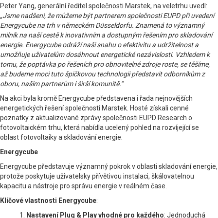
Peter Yang, generální ředitel společnosti Marstek, na veletrhu uvedl:
„Jsme nadšeni, že můžeme být partnerem společnosti EUPD při uvedení
Energycube na trh v německém Düsseldorfu. Znamená to významný
milník na naší cestě k inovativním a dostupným řešením pro skladování
energie. Energycube odráží naši snahu o efektivitu a udržitelnost a
umožňuje uživatelům dosáhnout energetické nezávislosti. Vzhledem k
tomu, že poptávka po řešeních pro obnovitelné zdroje roste, se těšíme,
až budeme moci tuto špičkovou technologii představit odborníkům z
oboru, našim partnerům i širší komunitě.”
Na akci byla kromě Energycube představena i řada nejnovějších
energetických řešení společnosti Marstek. Hosté získali cenné
poznatky z aktualizované zprávy společnosti EUPD Research o
fotovoltaickém trhu, která nabídla ucelený pohled na rozvíjející se
oblast fotovoltaiky a skladování energie.
Energycube
Energycube představuje významný pokrok v oblasti skladování energie,
protože poskytuje uživatelsky přívětivou instalaci, škálovatelnou
kapacitu a nástroje pro správu energie v reálném čase.
Klíčové vlastnosti Energycube
:
1.
Nastavení Plug & Play vhodné pro každého
: Jednoduchá