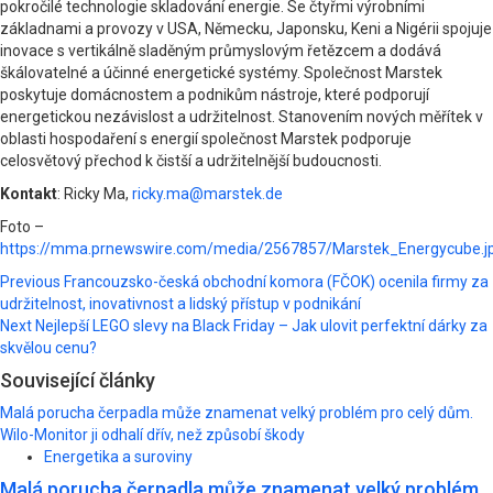
pokročilé technologie skladování energie. Se čtyřmi výrobními
základnami a provozy v USA, Německu, Japonsku, Keni a Nigérii spojuje
inovace s vertikálně sladěným průmyslovým řetězcem a dodává
škálovatelné a účinné energetické systémy. Společnost Marstek
poskytuje domácnostem a podnikům nástroje, které podporují
energetickou nezávislost a udržitelnost. Stanovením nových měřítek v
oblasti hospodaření s energií společnost Marstek podporuje
celosvětový přechod k čistší a udržitelnější budoucnosti.
Kontakt
: Ricky Ma,
ricky.ma@marstek.de
Foto –
https://mma.prnewswire.com/media/2567857/Marstek_Energycube.j
Post
Previous
Francouzsko-česká obchodní komora (FČOK) ocenila firmy za
udržitelnost, inovativnost a lidský přístup v podnikání
navigation
Next
Nejlepší LEGO slevy na Black Friday – Jak ulovit perfektní dárky za
skvělou cenu?
Související články
Malá porucha čerpadla může znamenat velký problém pro celý dům.
Wilo-Monitor ji odhalí dřív, než způsobí škody
Energetika a suroviny
Malá porucha čerpadla může znamenat velký problém