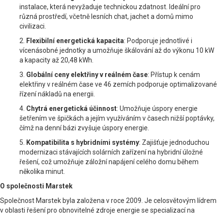
instalace, která nevyžaduje technickou zdatnost. Ideální pro
různá prostředí, včetně lesních chat, jachet a domů mimo
civilizaci.
2.
Flexibilní energetická kapacita
: Podporuje jednotlivé i
vícenásobné jednotky a umožňuje škálování až do výkonu 10 kW
a kapacity až 20,48 kWh.
3.
Globální ceny elektřiny v reálném čase
: Přístup k cenám
elektřiny v reálném čase ve 46 zemích podporuje optimalizované
řízení nákladů na energii.
4.
Chytrá energetická účinnost
: Umožňuje úspory energie
šetřením ve špičkách a jejím využíváním v časech nižší poptávky,
čímž na denní bázi zvyšuje úspory energie.
5.
Kompatibilita s hybridními systémy
: Zajišťuje jednoduchou
modernizaci stávajících solárních zařízení na hybridní úložné
řešení, což umožňuje záložní napájení celého domu během
několika minut.
O společnosti Marstek
Společnost Marstek byla založena v roce 2009. Je celosvětovým lídrem
v oblasti řešení pro obnovitelné zdroje energie se specializací na