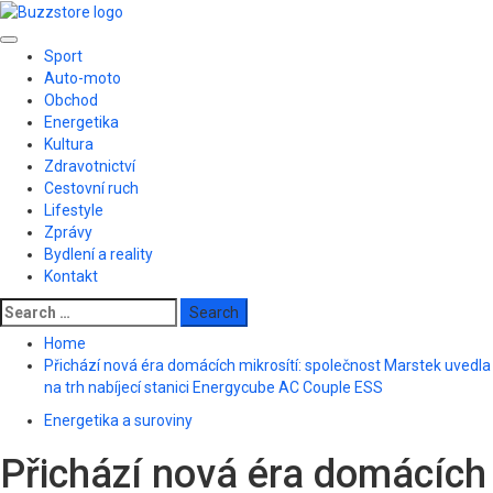
Skip
to
Primary
content
Sport
Menu
Auto-moto
Obchod
Energetika
Kultura
Zdravotnictví
Cestovní ruch
Lifestyle
Zprávy
Bydlení a reality
Kontakt
Search
for:
Home
Přichází nová éra domácích mikrosítí: společnost Marstek uvedla
na trh nabíjecí stanici Energycube AC Couple ESS
Energetika a suroviny
Přichází nová éra domácích