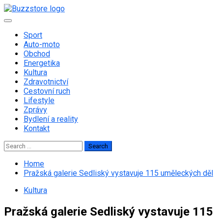
Skip
to
Primary
content
Menu
Sport
Auto-moto
Obchod
Energetika
Kultura
Zdravotnictví
Cestovní ruch
Lifestyle
Zprávy
Bydlení a reality
Kontakt
Search
for:
Home
Pražská galerie Sedliský vystavuje 115 uměleckých děl
Kultura
Pražská galerie Sedliský vystavuje 115