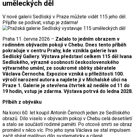
uměleckých děl
V nové galerii Sedliský v Praze můžete vidět 115 jeho děl.
Přijďte se podívat, vstup je zdarma!
Praha 11. června 2026 –
Začalo to jedním obrazem v
rodinném obývacím pokoji v Chebu. Dnes tento příběh
pokračuje v centru Prahy, kde vznikla galerie Ivan
Sedliský Gallery. Výstava představí celkem 115 děl Ivana
Sedliského, výrazné osobnosti československého
výtvarného umění, ze soukromé sbírky sběratele
Václava Černocha. Expozice vzniká u příležitosti 100.
výročí narození autora a najdete ji v Michalské ulici na
Praze 1. Galerie je otevřena čtvrtek až neděle od 11 do
19 hodin, vstup je zdarma. Výstava potrvá do ledna 2028.
Příběh z obýváku
Na konci 60. let koupil Antonín Černoch jeden ze Sedliského
obrazů. Dílo viselo v obývacím pokoji v Chebu celá desetiletí
a stalo se součástí rodinné paměti. Po otcově smrti se obraz
proměnil v něco víc. Pro jeho syna Václava se stal impulsem
začít sbírat malířovo dílo systematicky a cíleně.