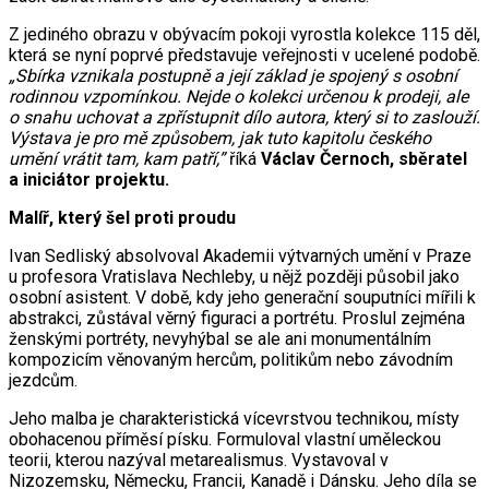
Z jediného obrazu v obývacím pokoji vyrostla kolekce 115 děl,
která se nyní poprvé představuje veřejnosti v ucelené podobě.
„Sbírka vznikala postupně a její základ je spojený s osobní
rodinnou vzpomínkou. Nejde o kolekci určenou k prodeji, ale
o snahu uchovat a zpřístupnit dílo autora, který si to zaslouží.
Výstava je pro mě způsobem, jak tuto kapitolu českého
umění vrátit tam, kam patří,”
říká
Václav Černoch, sběratel
a iniciátor projektu.
Malíř, který šel proti proudu
Ivan Sedliský absolvoval Akademii výtvarných umění v Praze
u profesora Vratislava Nechleby, u nějž později působil jako
osobní asistent. V době, kdy jeho generační souputníci mířili k
abstrakci, zůstával věrný figuraci a portrétu. Proslul zejména
ženskými portréty, nevyhýbal se ale ani monumentálním
kompozicím věnovaným hercům, politikům nebo závodním
jezdcům.
Jeho malba je charakteristická vícevrstvou technikou, místy
obohacenou příměsí písku. Formuloval vlastní uměleckou
teorii, kterou nazýval metarealismus. Vystavoval v
Nizozemsku, Německu, Francii, Kanadě i Dánsku. Jeho díla se