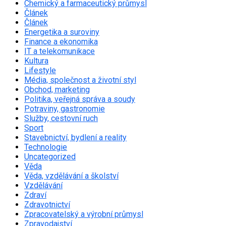
Chemický a farmaceutický průmysl
Článek
Článek
Energetika a suroviny
Finance a ekonomika
IT a telekomunikace
Kultura
Lifestyle
Média, společnost a životní styl
Obchod, marketing
Politika, veřejná správa a soudy
Potraviny, gastronomie
Služby, cestovní ruch
Sport
Stavebnictví, bydlení a reality
Technologie
Uncategorized
Věda
Věda, vzdělávání a školství
Vzdělávání
Zdraví
Zdravotnictví
Zpracovatelský a výrobní průmysl
Zpravodajství