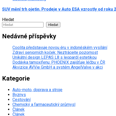
SUV mění trh ojetin. Prodeje v Auto ESA vzrostly od roku 
Hledat
Hledat
Nedávné příspěvky
Coolita představuje novou éru v indonéském vysílání
Zdraví seniorních koček: Neztrácejte pozornost
Unikátní design LEPAS L8 s leopardí estetikou
Dodávka tamoxifenu: PHOENIX zajišťuje léčbu v ČR
Akvizice AVVie GmbH a systém AngelValve v akci
Kategorie
Auto-moto, doprava a stroje
Byznys
Cestování
Chemický a farmaceutický průmysl
Článek
Článek