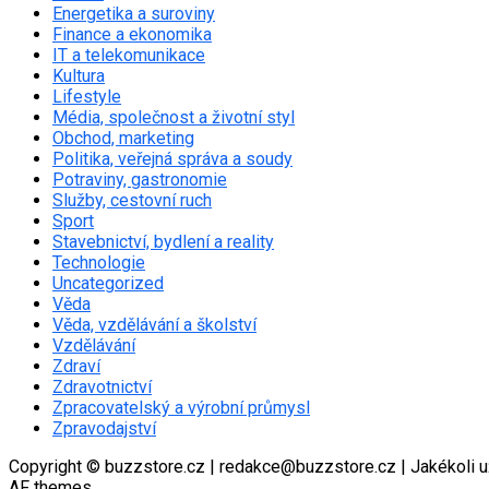
Energetika a suroviny
Finance a ekonomika
IT a telekomunikace
Kultura
Lifestyle
Média, společnost a životní styl
Obchod, marketing
Politika, veřejná správa a soudy
Potraviny, gastronomie
Služby, cestovní ruch
Sport
Stavebnictví, bydlení a reality
Technologie
Uncategorized
Věda
Věda, vzdělávání a školství
Vzdělávání
Zdraví
Zdravotnictví
Zpracovatelský a výrobní průmysl
Zpravodajství
Copyright © buzzstore.cz | redakce@buzzstore.cz | Jakékoli u
AF themes.