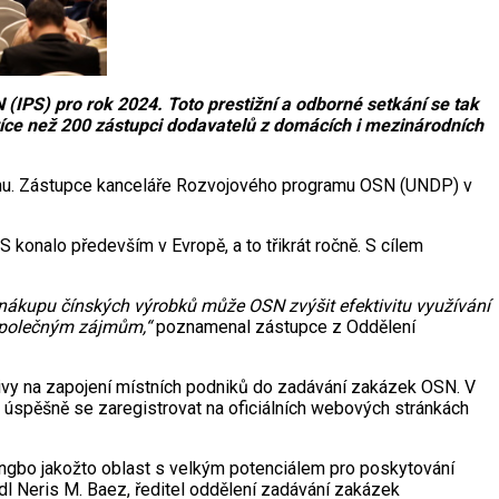
IPS) pro rok 2024. Toto prestižní a odborné setkání se tak
více než 200 zástupci dodavatelů z domácích i mezinárodních
 Čínu. Zástupce kanceláře Rozvojového programu OSN (UNDP) v
 konalo především v Evropě, a to třikrát ročně. S cílem
nákupu čínských výrobků může OSN zvýšit efektivitu využívání
 společným zájmům,“
poznamenal zástupce z Oddělení
tivy na zapojení místních podniků do zadávání zakázek OSN. V
úspěšně se zaregistrovat na oficiálních webových stránkách
ingbo jakožto oblast s velkým potenciálem pro poskytování
dl Neris M. Baez, ředitel oddělení zadávání zakázek