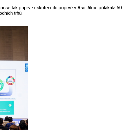
í se tak poprvé uskutečnilo poprvé v Asii. Akce přilákala 50
dních trhů.