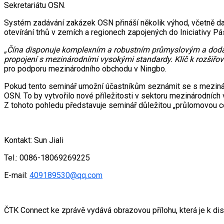
Sekretariátu OSN.
Systém zadávání zakázek OSN přináší několik výhod, včetně daň
otevírání trhů v zemích a regionech zapojených do Iniciativy Pá
„Čína disponuje komplexním a robustním průmyslovým a dodav
propojení s mezinárodními vysokými standardy. Klíč k rozšiřov
pro podporu mezinárodního obchodu v Ningbo.
Pokud tento seminář umožní účastníkům seznámit se s mezinár
OSN. To by vytvořilo nové příležitosti v sektoru mezinárodní
Z tohoto pohledu představuje seminář důležitou „průlomovou ce
Kontakt: Sun Jiali
Tel.: 0086-18069269225
E-mail:
409189530@qq.com
ČTK Connect ke zprávě vydává obrazovou přílohu, která je k di