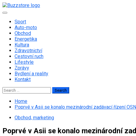
Skip
to
Primary
content
Menu
Sport
Auto-moto
Obchod
Energetika
Kultura
Zdravotnictví
Cestovní ruch
Lifestyle
Zprávy
Bydlení a reality
Kontakt
Search
for:
Home
Poprvé v Asii se konalo mezinárodní zadávací řízení OSN
Obchod, marketing
Poprvé v Asii se konalo mezinárodní zad