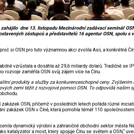
ahájilo dne 13. listopadu Mezinárodní zadávací seminář OSN (
postavených zástupců a představitelů 16 agentur OSN, spolu s 
 proč si OSN pro tuto významnou akci zvolila Asii, a konkrétně
lně vzrůstala a dosáhla až 29,6 miliardy dolarů. Tradičně se IPS
o rozvoje zaměřila OSN svůj zájem více na Čínu.
litní produkty a služby za konkurenceschopné ceny. Zvýšením 
ojových zemí těžit z rozvojové pomoci OSN. To odpovídá našim
obchodu.
í zakázek OSN, přičemž v posledních letech pořádá různé inicia
ání zakázek OSN v Číně, která pomohla téměř 110 společnostem 
ocenila dynamický výrobní a zahraničně obchodní sektor města N
ako katalyzátor a most, který spojuje Čínu se světem a OSN,“ uve