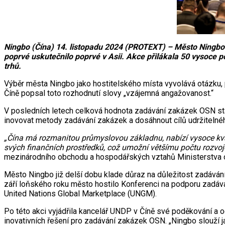
Ningbo (Čína) 14. listopadu 2024 (PROTEXT) – Město Ningbo z
poprvé uskutečnilo poprvé v Asii. Akce přilákala 50 vysoce 
trhů.
Výběr města Ningbo jako hostitelského místa vyvolává otázku,
Číně popsal toto rozhodnutí slovy „vzájemná angažovanost.“
V posledních letech celková hodnota zadávání zakázek OSN stabi
inovovat metody zadávání zakázek a dosáhnout cílů udržitelnéh
„Čína má rozmanitou průmyslovou základnu, nabízí vysoce kva
svých finančních prostředků, což umožní většímu počtu rozv
mezinárodního obchodu a hospodářských vztahů Ministerstva 
Město Ningbo již delší dobu klade důraz na důležitost zadáván
září loňského roku město hostilo Konferenci na podporu zadáv
United Nations Global Marketplace (UNGM).
Po této akci vyjádřila kancelář UNDP v Číně své poděkování a 
inovativních řešení pro zadávání zakázek OSN. „Ningbo slouží j