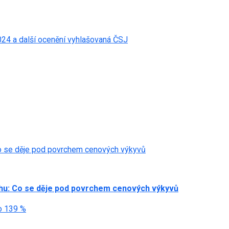
024 a další ocenění vyhlašovaná ČSJ
Co se děje pod povrchem cenových výkyvů
rhu: Co se děje pod povrchem cenových výkyvů
 o 139 %