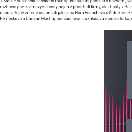
T-Mobile na sklonku loňského roku spustil vlastní podcast s názvem „MeziSv
rozhovory se zajímavými hosty nejen z prostředí firmy, ale i hosty veře
nebo veřejně známé osobnosti jako jsou Nora Fridrichová s Šatníkem, kte
Němečková a Damian Machaj, podcast uvádí rozhlasová moderátorka, diva