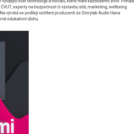
vyvíjející svět technologií a inovací, které mění každodenní život. Přináší
y ČVUT, experty na bezpečnost či výstavbu sítě, marketing, wellbeing
a výrobě se podílejí ostřílení producenti ze Storylab Audio Hana
rně edukativní úlohu.