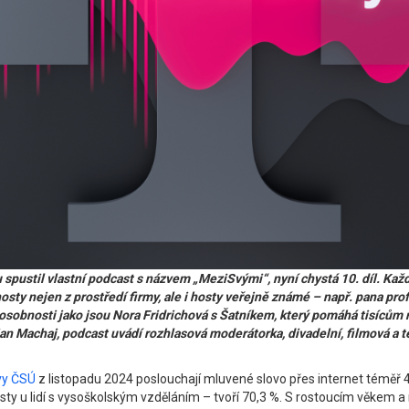
stil vlastní podcast s názvem „MeziSvými“, nyní chystá 10. díl. Každý mě
osty nejen z prostředí firmy, ale i hosty veřejně známé – např. pana pro
sobnosti jako jsou Nora Fridrichová s Šatníkem, který pomáhá tisícům r
n Machaj, podcast uvádí rozhlasová moderátorka, divadelní, filmová a t
vy ČSÚ
z listopadu 2024 poslouchají mluvené slovo přes internet téměř 4 m
casty u lidí s vysoškolským vzděláním – tvoří 70,3 %. S rostoucím věkem 