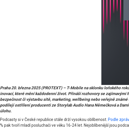
Praha 20. března 2025 (PROTEXT) – T-Mobile na sklonku loňského roku spu
inovací, které mění každodenní život. Přináší rozhovory se zajímavými h
bezpečnost či výstavbu sítě, marketing, wellbeing nebo veřejně známé o
podílejí ostřílení producenti ze Storylab Audio Hana Němečková a Damia
úlohu.
Podcasty si v České republice stále drží vysokou oblíbenost.
Podle zprá
% pak tvoří mladí posluchači ve věku 16-24 let. Nejoblíbenější jsou pod