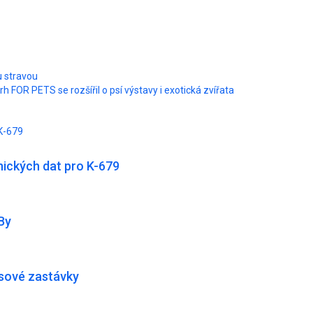
 stravou
rh FOR PETS se rozšířil o psí výstavy i exotická zvířata
K-679
ických dat pro K-679
By
usové zastávky