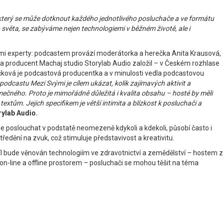
, který se může dotknout každého jednotlivého posluchače a ve formátu
o světa, se zabýváme nejen technologiemi v běžném životě, ale i
dními experty: podcastem provází moderátorka a herečka Anita Krausová,
 producent Machaj studio Storylab Audio založil – v Českém rozhlase
čková je podcastová producentka a v minulosti vedla podcastovou
 podcastu Mezi Svými je cílem ukázat, kolik zajímavých aktivit a
imečného. Proto je mimořádně důležitá i kvalita obsahu – hosté by měli
tům. Jejich specifikem je větší intimita a blízkost k posluchači a
ylab Audio.
lze poslouchat v podstatě neomezeně kdykoli a kdekoli, působí často i
tředění na zvuk, což stimuluje představivost a kreativitu.
díl bude věnován technologiím ve zdravotnictví a zemědělství – hostem z
i on-line a offline prostorem – posluchači se mohou těšit na téma