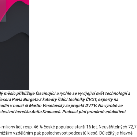
síc přibližuje fascinující a rychle se vyvíjející svět technologií a
fesora Pavla Burgeta z katedry řídící techniky ČVUT, experty na
odin v nouzi či Martin Veselovský za projekt DVTV. Na výrobě se
elevizní herečka Anita Krausová. Podcast plní primárně edukativní
iliony lidí, resp. 46 % české populace starší 16 let. Neuvěřitelných 72,7
a nižším vzděláním pak poslechovost podcastů klesá. Důležitý je hlavně