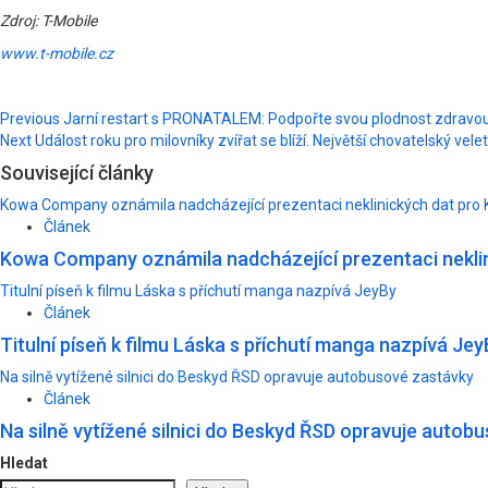
Zdroj: T-Mobile
www.t-mobile.cz
Post
Previous
Jarní restart s PRONATALEM: Podpořte svou plodnost zdravou
Next
Událost roku pro milovníky zvířat se blíží. Největší chovatelský velet
navigation
Související články
Kowa Company oznámila nadcházející prezentaci neklinických dat pro 
Článek
Kowa Company oznámila nadcházející prezentaci neklin
Titulní píseň k filmu Láska s příchutí manga nazpívá JeyBy
Článek
Titulní píseň k filmu Láska s příchutí manga nazpívá Jey
Na silně vytížené silnici do Beskyd ŘSD opravuje autobusové zastávky
Článek
Na silně vytížené silnici do Beskyd ŘSD opravuje autob
Hledat