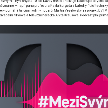
ými“, nyní chystá 10. díl. Každý měsíc přibližuje fascinující a rychle se 
jně známé – např. pana profesora Pavla Burgeta z katedry řídící technik
rý pomáhá tisícům rodin v nouzi či Martin Veselovský za projekt DVTV. N
delní, filmová a televizní herečka Anita Krausová. Podcast plní primá