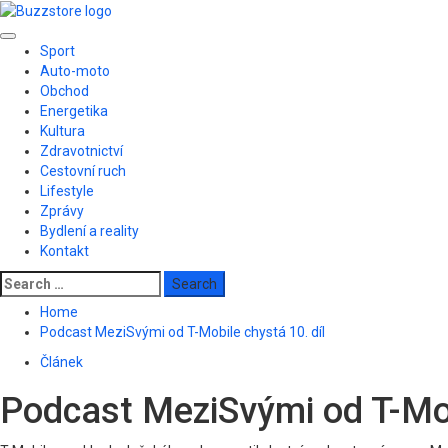
Skip
to
Primary
content
Sport
Menu
Auto-moto
Obchod
Energetika
Kultura
Zdravotnictví
Cestovní ruch
Lifestyle
Zprávy
Bydlení a reality
Kontakt
Search
for:
Home
Podcast MeziSvými od T-Mobile chystá 10. díl
Článek
Podcast MeziSvými od T-Mob