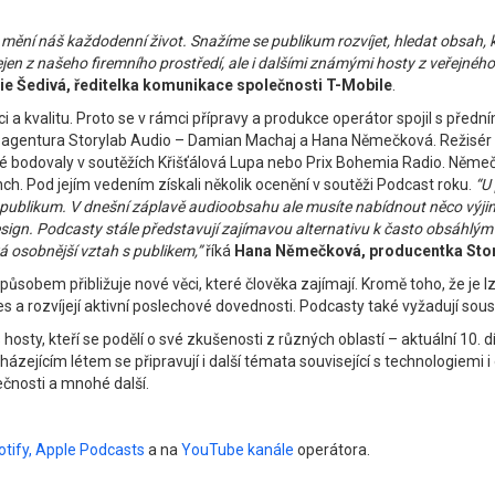
ré mění náš každodenní život. Snažíme se publikum rozvíjet, hledat obsah
ejen z našeho firemního prostředí, ale i dalšími známými hosty z veřejnéh
ie Šedivá, ředitelka komunikace společnosti T-Mobile
.
i a kvalitu. Proto se v rámci přípravy a produkce operátor spojil s pře
 agentura Storylab Audio – Damian Machaj a Hana Němečková. Režisér a
ré bodovaly v soutěžích Křišťálová Lupa nebo Prix Bohemia Radio. Něme
. Pod jejím vedením získali několik ocenění v soutěži Podcast roku.
“U
irší publikum. V dnešní záplavě audioobsahu ale musíte nabídnout něco výj
gn. Podcasty stále představují zajímavou alternativu k často obsáhlým tex
á osobnější vztah s publikem,”
říká
Hana Němečková, producentka Stor
působem přibližuje nové věci, které člověka zajímají. Kromě toho, že je 
es a rozvíjejí aktivní poslechové dovednosti. Podcasty také vyžadují sous
sty, kteří se podělí o své zkušenosti z různých oblastí – aktuální 10. 
házejícím létem se připravují i další témata související s technologiemi 
ečnosti a mnohé další.
tify,
Apple Podcasts
a na
YouTube kanále
operátora.