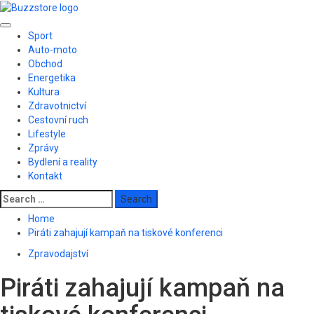
Skip
to
Primary
content
Sport
Menu
Auto-moto
Obchod
Energetika
Kultura
Zdravotnictví
Cestovní ruch
Lifestyle
Zprávy
Bydlení a reality
Kontakt
Search
for:
Home
Piráti zahajují kampaň na tiskové konferenci
Zpravodajství
Piráti zahajují kampaň na