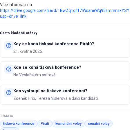
Více informací na
https://drive.google.com/file/d/1BwZq1qf17lWsaheWq95smmnskYS
usp=drive_link
Často kladené otázky
Kdy se koná tisková konference Pirátů?
21. května 2026.
Kde se koná tisková konference?
Na Veslařském ostrově.
Kdo vystoupí na tiskové konferenci?
Zdeněk Hřib, Tereza Nislerová a další kandidáti.
TÉMATA
tisková konference
Piráti
komunální volby
senátní volby