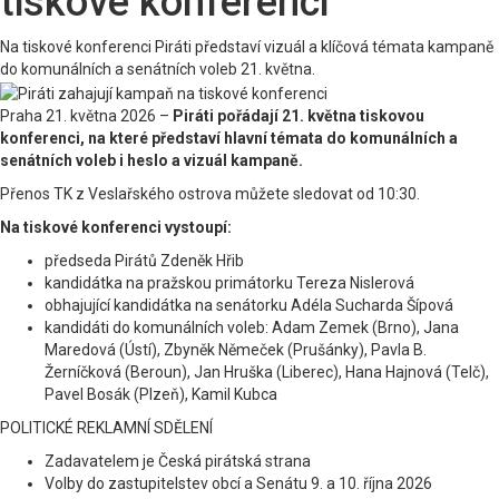
tiskové konferenci
Na tiskové konferenci Piráti představí vizuál a klíčová témata kampaně
do komunálních a senátních voleb 21. května.
Praha 21. května 2026 –
Piráti pořádají 21. května tiskovou
konferenci, na které představí hlavní témata do komunálních a
senátních voleb i heslo a vizuál kampaně.
Přenos TK z Veslařského ostrova můžete sledovat od 10:30.
Na tiskové konferenci vystoupí:
předseda Pirátů Zdeněk Hřib
kandidátka na pražskou primátorku Tereza Nislerová
obhajující kandidátka na senátorku Adéla Sucharda Šípová
kandidáti do komunálních voleb: Adam Zemek (Brno), Jana
Maredová (Ústí), Zbyněk Němeček (Prušánky), Pavla B.
Žerníčková (Beroun), Jan Hruška (Liberec), Hana Hajnová (Telč),
Pavel Bosák (Plzeň), Kamil Kubca
POLITICKÉ REKLAMNÍ SDĚLENÍ
Zadavatelem je Česká pirátská strana
Volby do zastupitelstev obcí a Senátu 9. a 10. října 2026