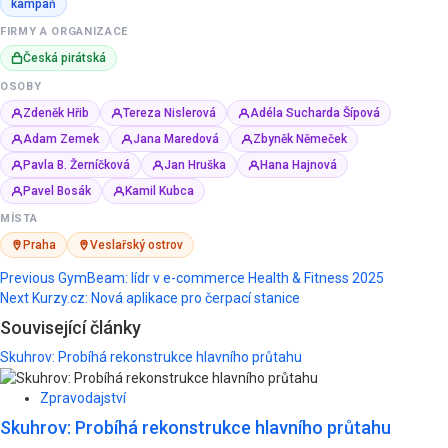
kampaň
FIRMY A ORGANIZACE
Česká pirátská
OSOBY
Zdeněk Hřib
Tereza Nislerová
Adéla Sucharda Šípová
Adam Zemek
Jana Maredová
Zbyněk Němeček
Pavla B. Žerníčková
Jan Hruška
Hana Hajnová
Pavel Bosák
Kamil Kubca
MÍSTA
Praha
Veslařský ostrov
Post
Previous
GymBeam: lídr v e-commerce Health & Fitness 2025
Next
Kurzy.cz: Nová aplikace pro čerpací stanice
navigation
Související články
Skuhrov: Probíhá rekonstrukce hlavního průtahu
Zpravodajství
Skuhrov: Probíhá rekonstrukce hlavního průtahu