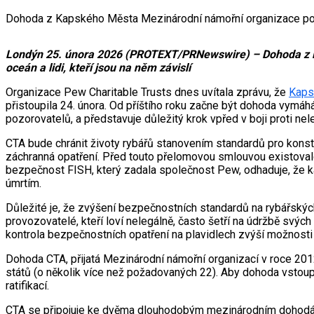
Dohoda z Kapského Města Mezinárodní námořní organizace pomůže 
Londýn 25. února 2026 (PROTEXT/PRNewswire) – Dohoda z Ka
oceán a lidi, kteří jsou na něm závislí
Organizace Pew Charitable Trusts dnes uvítala zprávu, že
Kaps
přistoupila 24. února. Od příštího roku začne být dohoda vymá
pozorovatelů, a představuje důležitý krok vpřed v boji proti n
CTA bude chránit životy rybářů stanovením standardů pro konstr
záchranná opatření. Před touto přelomovou smlouvou existoval
bezpečnost FISH, který zadala společnost Pew, odhaduje, že k
úmrtím.
Důležité je, že zvýšení bezpečnostních standardů na rybářský
provozovatelé, kteří loví nelegálně, často šetří na údržbě svýc
kontrola bezpečnostních opatření na plavidlech zvýší možnos
Dohoda CTA, přijatá Mezinárodní námořní organizací v roce 2012, 
států (o několik více než požadovaných 22). Aby dohoda vstoupi
ratifikací.
CTA se připojuje ke dvěma dlouhodobým mezinárodním dohodám