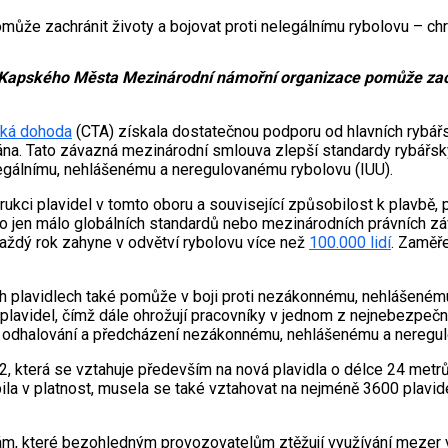
zachránit životy a bojovat proti nelegálnímu rybolovu – chránit
pského Města Mezinárodní námořní organizace pomůže zachrán
ká dohoda
(CTA) získala dostatečnou podporu od hlavních rybářs
hána. Tato závazná mezinárodní smlouva zlepší standardy rybářsk
elegálnímu, nehlášenému a neregulovanému rybolovu (IUU).
ukci plavidel v tomto oboru a související způsobilost k plavbě, 
o jen málo globálních standardů nebo mezinárodních právních zá
aždý rok zahyne v odvětví rybolovu více než
100.000 lidí
. Zaměř
ch plavidlech také pomůže v boji proti nezákonnému, nehlášené
h plavidel, čímž dále ohrožují pracovníky v jednom z nejnebezpeč
ti odhalování a předcházení nezákonnému, nehlášenému a neregu
která se vztahuje především na nová plavidla o délce 24 metrů a v
la v platnost, musela se také vztahovat na nejméně 3600 plavidel
, které bezohledným provozovatelům ztěžují využívání mezer v 