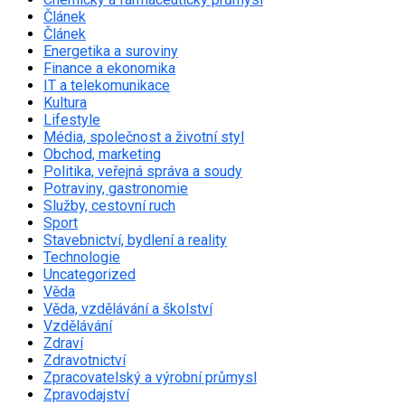
Článek
Článek
Energetika a suroviny
Finance a ekonomika
IT a telekomunikace
Kultura
Lifestyle
Média, společnost a životní styl
Obchod, marketing
Politika, veřejná správa a soudy
Potraviny, gastronomie
Služby, cestovní ruch
Sport
Stavebnictví, bydlení a reality
Technologie
Uncategorized
Věda
Věda, vzdělávání a školství
Vzdělávání
Zdraví
Zdravotnictví
Zpracovatelský a výrobní průmysl
Zpravodajství