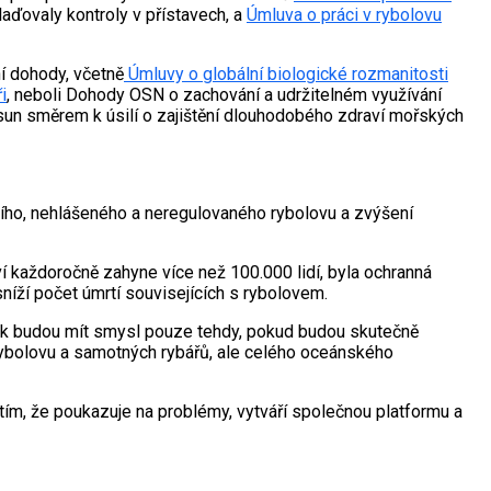
aďovaly kontroly v přístavech, a
Úmluva o práci v rybolovu
í dohody, včetně
Úmluvy o globální biologické rozmanitosti
i
, neboli Dohody OSN o zachování a udržitelném využívání
osun směrem k úsilí o zajištění dlouhodobého zdraví mořských
lního, nehlášeného a neregulovaného rybolovu a zvýšení
í každoročně zahyne více než 100.000 lidí, byla ochranná
sníží počet úmrtí souvisejících s rybolovem.
šak budou mít smysl pouze tehdy, pokud budou skutečně
 rybolovu a samotných rybářů, ale celého oceánského
ím, že poukazuje na problémy, vytváří společnou platformu a