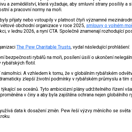
 a zemědělství, která vyžaduje, aby smluvní strany posílily a sl
stní a pracovní normy na moři.
byly přijaty nebo vstoupily v platnost čtyři významné mezinárodn
větové obchodní organizace v roce 2025,
smlouvy o volném moř
kci, v lednu 2026, a nyní CTA. Společně znamenají rozhodující p
rganizaci
The Pew Charitable Trusts
, vydal následující prohlášení:
ní bezpečnosti rybářů na moři, posílení úsilí o ukončení nelegá
rybářských flotil.
í námořníci. A vzhledem k tomu, že v globálním rybářském odvětv
, dramaticky zlepší životní podmínky v rybářském průmyslu a tím 
týkající se oceánů. Tyto ambiciózní plány udržitelného řízení v
a proměněna v činy a aby byla zajištěna ochrana nejen globálního
yužívá data k dosažení změn. Pew řeší výzvy měnícího se světa t
roku.