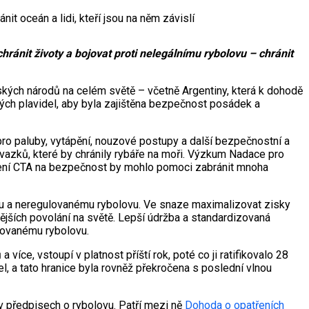
 oceán a lidi, kteří jsou na něm závislí
it životy a bojovat proti nelegálnímu rybolovu – chránit
kých národů na celém světě – včetně Argentiny, která k dohodě
ých plavidel, aby byla zajištěna bezpečnost posádek a
pro paluby, vytápění, nouzové postupy a další bezpečnostní a
vazků, které by chránily rybáře na moři. Výzkum Nadace pro
ení CTA na bezpečnost by mohlo pomoci zabránit mnoha
mu a neregulovanému rybolovu. Ve snaze maximalizovat zisky
nějších povolání na světě. Lepší údržba a standardizovaná
lovanému rybolovu.
íce, vstoupí v platnost příští rok, poté co ji ratifikovalo 28
, a tato hranice byla rovněž překročena s poslední vlnou
předpisech o rybolovu. Patří mezi ně
Dohoda o opatřeních