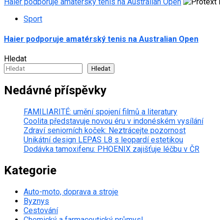
Haier podporuje amatérský tenis na Australian Open
Sport
Haier podporuje amatérský tenis na Australian Open
Hledat
Hledat
Nedávné příspěvky
FAMILIARITÉ: umění spojení filmů a literatury
Coolita představuje novou éru v indonéském vysílání
Zdraví seniorních koček: Neztrácejte pozornost
Unikátní design LEPAS L8 s leopardí estetikou
Dodávka tamoxifenu: PHOENIX zajišťuje léčbu v ČR
Kategorie
Auto-moto, doprava a stroje
Byznys
Cestování
Chemický a farmaceutický průmysl