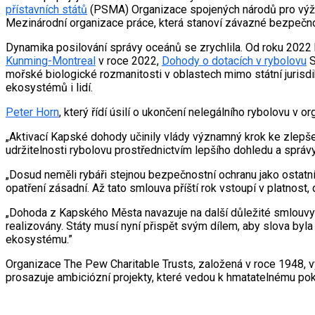
přístavních států
(PSMA) Organizace spojených národů pro výživu
Mezinárodní organizace práce, která stanoví závazné bezpečno
Dynamika posilování správy oceánů se zrychlila. Od roku 2022 
Kunming-Montreal
v roce 2022,
Dohody o dotacích v rybolovu
S
mořské biologické rozmanitosti v oblastech mimo státní jurisdi
ekosystémů i lidí.
Peter Horn
, který řídí úsilí o ukončení nelegálního rybolovu v o
„Aktivací Kapské dohody učinily vlády významný krok ke zlepše
udržitelnosti rybolovu prostřednictvím lepšího dohledu a správy 
„Dosud neměli rybáři stejnou bezpečnostní ochranu jako ostatn
opatření zásadní. Až tato smlouva příští rok vstoupí v platnost
„Dohoda z Kapského Města navazuje na další důležité smlouvy 
realizovány. Státy musí nyní přispět svým dílem, aby slova byl
ekosystému.”
Organizace The Pew Charitable Trusts, založená v roce 1948, v
prosazuje ambiciózní projekty, které vedou k hmatatelnému pok