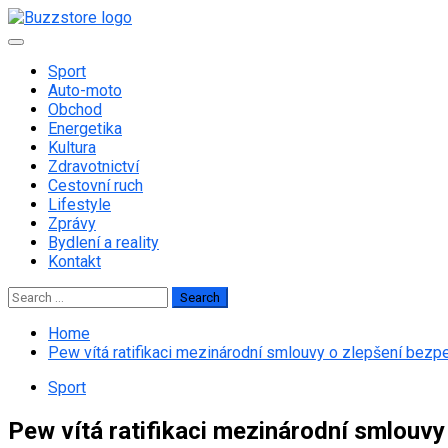
Skip
to
Primary
content
Menu
Sport
Auto-moto
Obchod
Energetika
Kultura
Zdravotnictví
Cestovní ruch
Lifestyle
Zprávy
Bydlení a reality
Kontakt
Search
for:
Home
Pew vítá ratifikaci mezinárodní smlouvy o zlepšení bezp
Sport
Pew vítá ratifikaci mezinárodní smlouvy