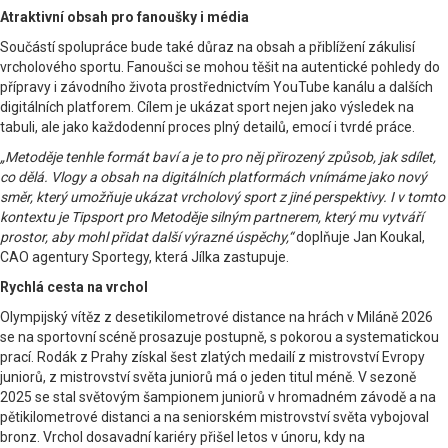
Atraktivní obsah pro fanoušky i média
Součástí spolupráce bude také důraz na obsah a přiblížení zákulisí
vrcholového sportu. Fanoušci se mohou těšit na autentické pohledy do
přípravy i závodního života prostřednictvím YouTube kanálu a dalších
digitálních platforem. Cílem je ukázat sport nejen jako výsledek na
tabuli, ale jako každodenní proces plný detailů, emocí i tvrdé práce.
„Metoděje tenhle formát baví a je to pro něj přirozený způsob, jak sdílet,
co dělá. Vlogy a obsah na digitálních platformách vnímáme jako nový
směr, který umožňuje ukázat vrcholový sport z jiné perspektivy. I v tomto
kontextu je Tipsport pro Metoděje silným partnerem, který mu vytváří
prostor, aby mohl přidat další výrazné úspěchy,“
doplňuje Jan Koukal,
CAO agentury Sportegy, která Jílka zastupuje.
Rychlá cesta na vrchol
Olympijský vítěz z desetikilometrové distance na hrách v Miláně 2026
se na sportovní scéně prosazuje postupně, s pokorou a systematickou
prací. Rodák z Prahy získal šest zlatých medailí z mistrovství Evropy
juniorů, z mistrovství světa juniorů má o jeden titul méně. V sezoně
2025 se stal světovým šampionem juniorů v hromadném závodě a na
pětikilometrové distanci a na seniorském mistrovství světa vybojoval
bronz. Vrchol dosavadní kariéry přišel letos v únoru, kdy na