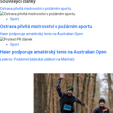
Související články
Ostrava přivítá mistrovství v požárním sportu
Sport
Ostrava přivítá mistrovství v požárním sportu
Haier podporuje amatérský tenis na Australian Open
Sport
Haier podporuje amatérský tenis na Australian Open
Leskros: Podzimní běžecká událost na Mácháči