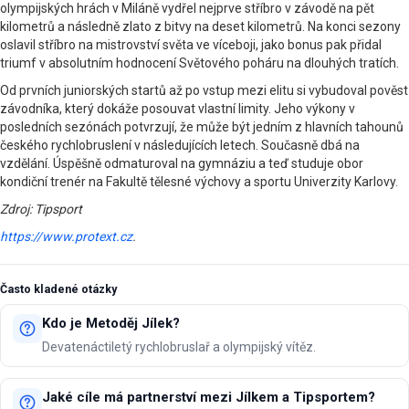
olympijských hrách v Miláně vydřel nejprve stříbro v závodě na pět
kilometrů a následně zlato z bitvy na deset kilometrů. Na konci sezony
oslavil stříbro na mistrovství světa ve víceboji, jako bonus pak přidal
triumf v absolutním hodnocení Světového poháru na dlouhých tratích.
Od prvních juniorských startů až po vstup mezi elitu si vybudoval pověst
závodníka, který dokáže posouvat vlastní limity. Jeho výkony v
posledních sezónách potvrzují, že může být jedním z hlavních tahounů
českého rychlobruslení v následujících letech. Současně dbá na
vzdělání. Úspěšně odmaturoval na gymnáziu a teď studuje obor
kondiční trenér na Fakultě tělesné výchovy a sportu Univerzity Karlovy.
Zdroj: Tipsport
https://www.protext.cz
.
Často kladené otázky
Kdo je Metoděj Jílek?
Devatenáctiletý rychlobruslař a olympijský vítěz.
Jaké cíle má partnerství mezi Jílkem a Tipsportem?