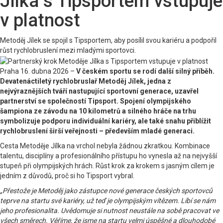
Jílka s Tipsportem vstupuje
v platnost
Metoděj Jílek se spojil s Tipsportem, aby posílil svou kariéru a podpořil
růst rychlobruslení mezi mladými sportovci.
Praha 16. dubna 2026 –
V českém sportu se rodí další silný příběh.
Devatenáctiletý rychlobruslař Metoděj Jílek, jedna z
nejvýraznějších tváří nastupující sportovní generace, uzavřel
partnerství se společností Tipsport. Spojení olympijského
šampiona ze závodu na 10 kilometrů a silného hráče na trhu
symbolizuje podporu individuální kariéry, ale také snahu přiblížit
rychlobruslení širší veřejnosti – především mladé generaci.
Cesta Metoděje Jílka na vrchol nebyla žádnou zkratkou. Kombinace
talentu, disciplíny a profesionálního přístupu ho vynesla až na nejvyšší
stupeň při olympijských hrách. Růst krok za krokem s jasným cílem je
jedním z důvodů, proč si ho Tipsport vybral.
„Přestože je Metoděj jako zástupce nové generace českých sportovců
teprve na startu své kariéry, už teď je olympijským vítězem. Líbí se nám
jeho profesionalita. Uvědomuje si nutnost neustále na sobě pracovat ve
všech směrech. Věříme, že jsme na startu velmi úspěšné a dlouhodobé