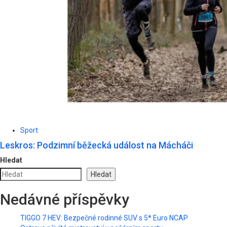
Sport
Leskros: Podzimní běžecká událost na Mácháči
Hledat
Hledat
Nedávné příspěvky
TIGGO 7 HEV: Bezpečné rodinné SUV s 5* Euro NCAP