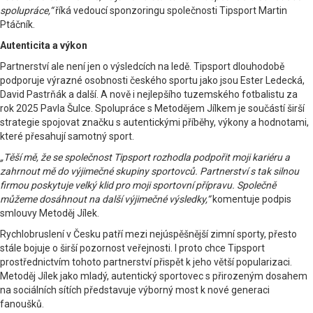
spolupráce,“
říká vedoucí sponzoringu společnosti Tipsport Martin
Ptáčník.
Autenticita a výkon
Partnerství ale není jen o výsledcích na ledě. Tipsport dlouhodobě
podporuje výrazné osobnosti českého sportu jako jsou Ester Ledecká,
David Pastrňák a další. A nově i nejlepšího tuzemského fotbalistu za
rok 2025 Pavla Šulce. Spolupráce s Metodějem Jílkem je součástí širší
strategie spojovat značku s autentickými příběhy, výkony a hodnotami,
které přesahují samotný sport.
„Těší mě, že se společnost Tipsport rozhodla podpořit moji kariéru a
zahrnout mě do výjimečné skupiny sportovců. Partnerství s tak silnou
firmou poskytuje velký klid pro moji sportovní přípravu. Společně
můžeme dosáhnout na další výjimečné výsledky,“
komentuje podpis
smlouvy Metoděj Jílek.
Rychlobruslení v Česku patří mezi nejúspěšnější zimní sporty, přesto
stále bojuje o širší pozornost veřejnosti. I proto chce Tipsport
prostřednictvím tohoto partnerství přispět k jeho větší popularizaci.
Metoděj Jílek jako mladý, autentický sportovec s přirozeným dosahem
na sociálních sítích představuje výborný most k nové generaci
fanoušků.