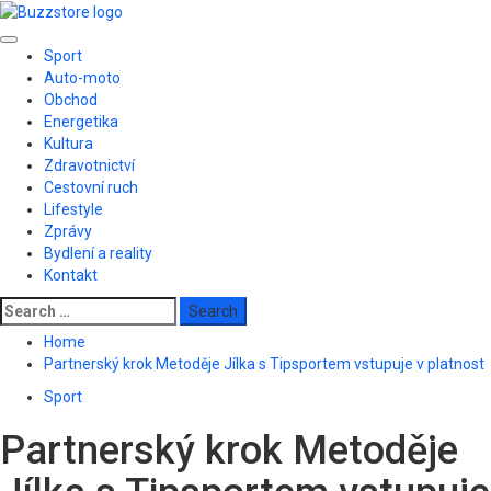
Skip
to
Primary
content
Sport
Menu
Auto-moto
Obchod
Energetika
Kultura
Zdravotnictví
Cestovní ruch
Lifestyle
Zprávy
Bydlení a reality
Kontakt
Search
for:
Home
Partnerský krok Metoděje Jílka s Tipsportem vstupuje v platnost
Sport
Partnerský krok Metoděje