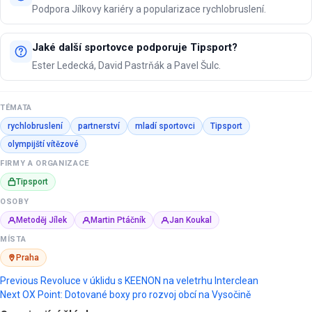
Podpora Jílkovy kariéry a popularizace rychlobruslení.
Jaké další sportovce podporuje Tipsport?
Ester Ledecká, David Pastrňák a Pavel Šulc.
TÉMATA
rychlobruslení
partnerství
mladí sportovci
Tipsport
olympijští vítězové
FIRMY A ORGANIZACE
Tipsport
OSOBY
Metoděj Jílek
Martin Ptáčník
Jan Koukal
MÍSTA
Praha
Post
Previous
Revoluce v úklidu s KEENON na veletrhu Interclean
Next
OX Point: Dotované boxy pro rozvoj obcí na Vysočině
navigation