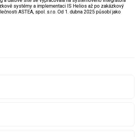
ting a datové sítě se vypracovala na systémového integrátora
házkové systémy a implementaci IS Helios až po zakázkový
ečnosti ASTEA, spol. s.r.o. Od 1. dubna 2025 působí jako