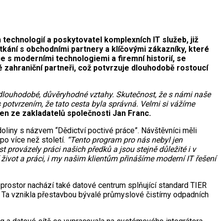
echnologií a poskytovatel komplexních IT služeb, již
tkání s obchodními partnery a klíčovými zákazníky, které
e s moderními technologiemi a firemní historií, se
é zahraniční partneři, což potvrzuje dlouhodobě rostoucí
dlouhodobé, důvěryhodné vztahy. Skutečnost, že s námi naše
nás potvrzením, že tato cesta byla správná. Velmi si vážíme
en ze zakladatelů společnosti Jan Franc.
liny s názvem “Dědictví poctivé práce”. Návštěvníci měli
po více než století.
“Tento program pro nás nebyl jen
 provázely práci našich předků a jsou stejně důležité i v
 život a práci, i my našim klientům přinášíme moderní IT řešení
rostor nachází také datové centrum splňující standard TIER
 Ta vznikla přestavbou bývalé průmyslové čistírny odpadních