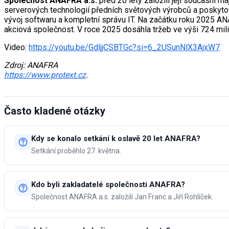
Společnost ANAFRA a.s.
před 20 lety založili její současní 
serverových technologií předních světových výrobců a poskyto
vývoj softwaru a kompletní správu IT. Na začátku roku 2025 ANA
akciová společnost. V roce 2025 dosáhla tržeb ve výši 724 milio
Video:
https://youtu.be/GdljjCSBTGc?si=6_2USunNlX3AjxW7
Zdroj: ANAFRA
https://www.protext.cz
.
Často kladené otázky
Kdy se konalo setkání k oslavě 20 let ANAFRA?
Setkání proběhlo 27. května.
Kdo byli zakladatelé společnosti ANAFRA?
Společnost ANAFRA a.s. založili Jan Franc a Jiří Rohlíček.