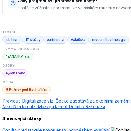
Jaký program byl připraven pro hosty?
Hosté se zúčastnili programu ve Valašském muzeu s názvem 'D
TÉMATA
jubileum
IT služby
partnerství
Valašsko
moderní technologie
FIRMY A ORGANIZACE
ANAFRA a.s.
OSOBY
Jan Franc
MÍSTA
Rožnov pod Radhoštěm
Post
Previous
Digitalizace víz: Česko zaostává za okolními zeměmi
Next
Niedersulz: Muzejní klenot Dolního Rakouska
navigation
Související články
Coolita představuje novou éru v indonéském vysílání