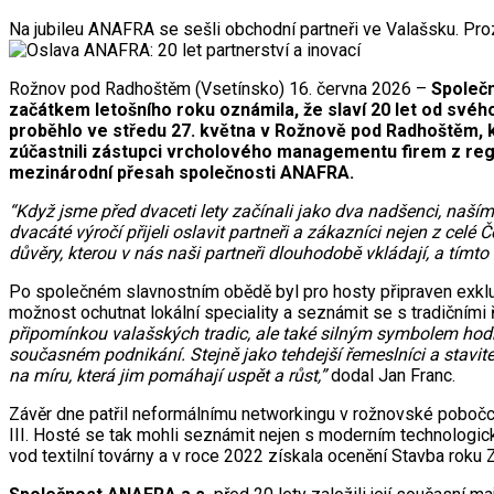
Na jubileu ANAFRA se sešli obchodní partneři ve Valašsku. Prozk
Rožnov pod Radhoštěm (Vsetínsko) 16. června 2026 –
Společn
začátkem letošního roku oznámila, že slaví 20 let od svého
proběhlo ve středu 27. května v Rožnově pod Radhoštěm, kd
zúčastnili zástupci vrcholového managementu firem z regio
mezinárodní přesah společnosti ANAFRA.
“Když jsme před dvaceti lety začínali jako dva nadšenci, na
dvacáté výročí přijeli oslavit partneři a zákazníci nejen z celé
důvěry, kterou v nás naši partneři dlouhodobě vkládají, a tímto
Po společném slavnostním obědě byl pro hosty připraven exklu
možnost ochutnat lokální speciality a seznámit se s tradičními 
připomínkou valašských tradic, ale také silným symbolem hodnot,
současném podnikání. Stejně jako tehdejší řemeslníci a stavite
na míru, která jim pomáhají uspět a růst,”
dodal Jan Franc.
Závěr dne patřil neformálnímu networkingu v rožnovské pobočc
III. Hosté se tak mohli seznámit nejen s moderním technologi
vod textilní továrny a v roce 2022 získala ocenění Stavba roku Z