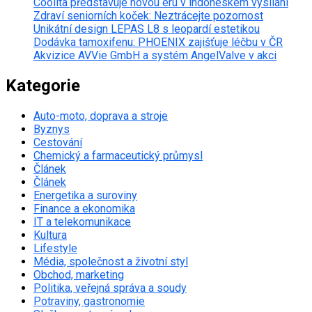
Coolita představuje novou éru v indonéském vysílání
Zdraví seniorních koček: Neztrácejte pozornost
Unikátní design LEPAS L8 s leopardí estetikou
Dodávka tamoxifenu: PHOENIX zajišťuje léčbu v ČR
Akvizice AVVie GmbH a systém AngelValve v akci
Kategorie
Auto-moto, doprava a stroje
Byznys
Cestování
Chemický a farmaceutický průmysl
Článek
Článek
Energetika a suroviny
Finance a ekonomika
IT a telekomunikace
Kultura
Lifestyle
Média, společnost a životní styl
Obchod, marketing
Politika, veřejná správa a soudy
Potraviny, gastronomie