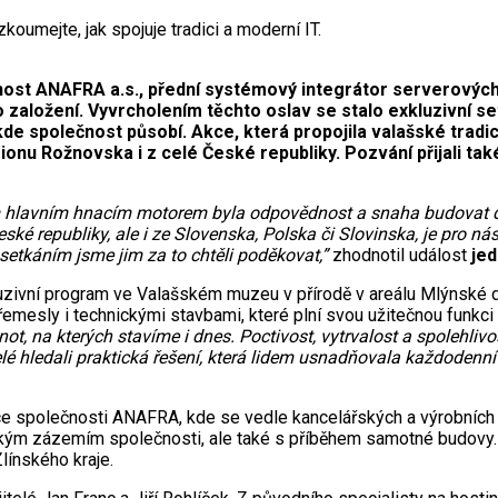
oumejte, jak spojuje tradici a moderní IT.
ost ANAFRA a.s., přední systémový integrátor serverových t
 založení. Vyvrcholením těchto oslav se stalo exkluzivní se
e společnost působí. Akce, která propojila valašské tradic
nu Rožnovska i z celé České republiky. Pozvání přijali tak
ším hlavním hnacím motorem byla odpovědnost a snaha budovat 
 České republiky, ale i ze Slovenska, Polska či Slovinska, je pro 
 setkáním jsme jim za to chtěli poděkovat,”
zhodnotil událost
jed
zivní program ve Valašském muzeu v přírodě v areálu Mlýnské do
řemesly i technickými stavbami, které plní svou užitečnou funkci 
 na kterých stavíme i dnes. Poctivost, vytrvalost a spolehlivost
lé hledali praktická řešení, která lidem usnadňovala každodenní
e společnosti ANAFRA, kde se vedle kancelářských a výrobních p
ckým zázemím společnosti, ale také s příběhem samotné budovy.
línského kraje.