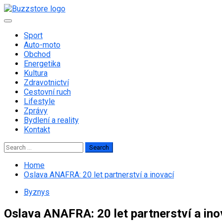
Skip
to
Primary
content
Menu
Sport
Auto-moto
Obchod
Energetika
Kultura
Zdravotnictví
Cestovní ruch
Lifestyle
Zprávy
Bydlení a reality
Kontakt
Search
for:
Home
Oslava ANAFRA: 20 let partnerství a inovací
Byznys
Oslava ANAFRA: 20 let partnerství a ino