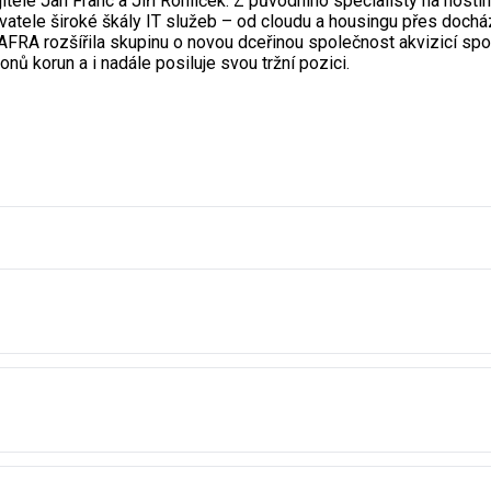
majitelé Jan Franc a Jiří Rohlíček. Z původního specialisty na hos
vatele široké škály IT služeb – od cloudu a housingu přes doc
FRA rozšířila skupinu o novou dceřinou společnost akvizicí spol
nů korun a i nadále posiluje svou tržní pozici.