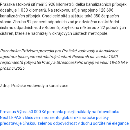
Pražská stoková síť měří 3 926 kilometrů, délka kanalizačních přípojek
dosahuje 1 033 kilometrů. Na stokovou síť je napojeno 128 696
kanalizačních přípojek. Chod celé sítě zajišťuje také 350 čerpacích
stanic. Zhruba 92 procent odpadních vod je odváděno na Ústřední
čistírnu odpadních vod v Bubenči, zbytek na některou z 22 pobočných
čistíren, které se nacházejí v okrajových částech metropole.
Poznámka: Průzkum provedla pro Pražské vodovody a kanalizace
agentura Ipsos pomocí nástroje Instant Research na vzorku 1050
respondentů (obyvatel Prahy a Středočeského kraje) ve věku 18-65 let v
prosinci 2025.
Zdroj: Pražské vodovody a kanalizace
Post
Previous
Výhra 50.000 Kč pomohla pokrýt náklady na fotovoltaiku
Next
LEPAS v klíčovém momentu globální klimatické politiky
navigation
představuje čínskou zelenou odpovědnost v duchu udržitelné elegance