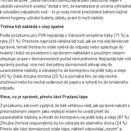
Tomáš Mrázek.
„Naše varování samozřejmě platí celoročně, nejen v
období vánočních svátků,“
dodal s tím, že kanalizace je určena výhradně
k odvádění odpadních vod – to je vody mírně znečištěné během běžné
denní hygieny, užívání toalety, úklidu, praní či mytí nádobí.
Třetina lidí nakládá s oleji špatně
Podle průzkumu pro PVK nejčastěji o Vánocích smažíme řízky (71 %) a
ryby (51 %). Přestože naprostá většina lidí tuší, jak se má olej likvidovat
správně, téměř třetina ho stále vylévá do odpadu nebo splachuje do
toalety. I když se povědomí o správném nakládání s použitým olejem
zlepšuje, praxe v domácnostech pořád není jednotná. Nejčastěji lidé volí
správný postup: více než dvě pětiny domácností slévají olej do
uzavíratelné nádoby a odnášejí ho do kontejneru na jedlé tuky a oleje
(43 %). Další zhruba čtvrtina (25 %) si pomáhá tím, že olej nechá
ztuhnout nebo ho nechá vsáknout do papíru a vyhodí ho do směsného
odpadu.
Víme, co je správně, přesto část Pražanů tápe
Z průzkumu zároveň vyplývá, že lidé většinou vědí, jak správně naložit s
přesmaženým olejem: jako nejlepší řešení ho uvádí přelít do
uzavíratelné nádoby a vhodit do kontejneru na jedlé tuky a oleje (81 %).
Zhruba čtvrtina respondentů by ho odvezla do sběrného dvora (24 %).
Přesto ale část domácností stále tápe, někteří odpovídají „nevím“ a