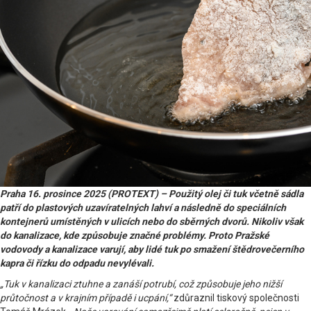
Praha 16. prosince 2025 (PROTEXT) – Použitý olej či tuk včetně sádla
patří do plastových uzavíratelných lahví a následně do speciálních
kontejnerů umístěných v ulicích nebo do sběrných dvorů. Nikoliv však
do kanalizace, kde způsobuje značné problémy. Proto Pražské
vodovody a kanalizace varují, aby lidé tuk po smažení štědrovečerního
kapra či řízku do odpadu nevylévali.
„Tuk v kanalizaci ztuhne a zanáší potrubí, což způsobuje jeho nižší
průtočnost a v krajním případě i ucpání,“
zdůraznil tiskový společnosti