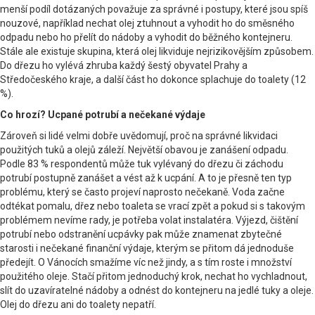
menší podíl dotázaných považuje za správné i postupy, které jsou spíš
nouzové, například nechat olej ztuhnout a vyhodit ho do směsného
odpadu nebo ho přelít do nádoby a vyhodit do běžného kontejneru.
Stále ale existuje skupina, která olej likviduje nejrizikovějším způsobem.
Do dřezu ho vylévá zhruba každý šestý obyvatel Prahy a
Středočeského kraje, a další část ho dokonce splachuje do toalety (12
%).
Co hrozí? Ucpané potrubí a nečekané výdaje
Zároveň si lidé velmi dobře uvědomují, proč na správné likvidaci
použitých tuků a olejů záleží. Největší obavou je zanášení odpadu.
Podle 83 % respondentů může tuk vylévaný do dřezu či záchodu
potrubí postupně zanášet a vést až k ucpání. A to je přesně ten typ
problému, který se často projeví naprosto nečekaně. Voda začne
odtékat pomalu, dřez nebo toaleta se vrací zpět a pokud si s takovým
problémem nevíme rady, je potřeba volat instalatéra. Výjezd, čištění
potrubí nebo odstranění ucpávky pak může znamenat zbytečné
starosti i nečekané finanční výdaje, kterým se přitom dá jednoduše
předejít. O Vánocích smažíme víc než jindy, a s tím roste i množství
použitého oleje. Stačí přitom jednoduchý krok, nechat ho vychladnout,
slít do uzavíratelné nádoby a odnést do kontejneru na jedlé tuky a oleje.
Olej do dřezu ani do toalety nepatří.