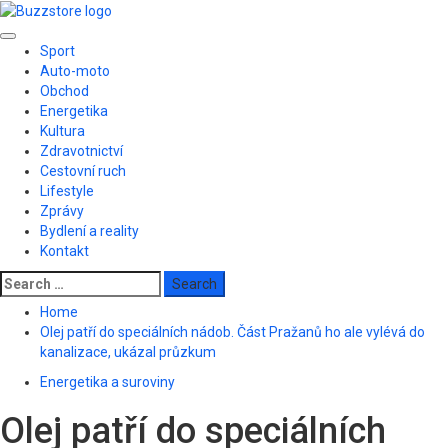
Skip
to
Primary
content
Sport
Menu
Auto-moto
Obchod
Energetika
Kultura
Zdravotnictví
Cestovní ruch
Lifestyle
Zprávy
Bydlení a reality
Kontakt
Search
for:
Home
Olej patří do speciálních nádob. Část Pražanů ho ale vylévá do
kanalizace, ukázal průzkum
Energetika a suroviny
Olej patří do speciálních