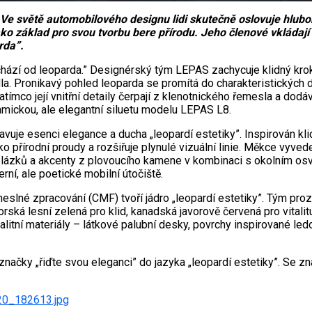
světě automobilového designu lidi skutečně oslovuje hluboká 
ko základ pro svou tvorbu bere přírodu. Jeho členové vkládají
rda”.
ochází od leoparda.” Designérský tým LEPAS zachycuje klidný kro
dla. Pronikavý pohled leoparda se promítá do charakteristických d
atímco její vnitřní detaily čerpají z klenotnického řemesla a dodá
amickou, ale elegantní siluetu modelu LEPAS L8.
tavuje esenci elegance a ducha „leopardí estetiky”. Inspirován kl
 přírodní proudy a rozšiřuje plynulé vizuální linie. Měkce vyvede
ázků a akcenty z plovoucího kamene v kombinaci s okolním osvět
rní, ale poetické mobilní útočiště.
eslné zpracování (CMF) tvoří jádro „leopardí estetiky”. Tým proz
orská lesní zelená pro klid, kanadská javorově červená pro vitalit
alitní materiály – látkové palubní desky, povrchy inspirované ledo
značky „řiďte svou eleganci” do jazyka „leopardí estetiky”. Se 
20_182613.jpg