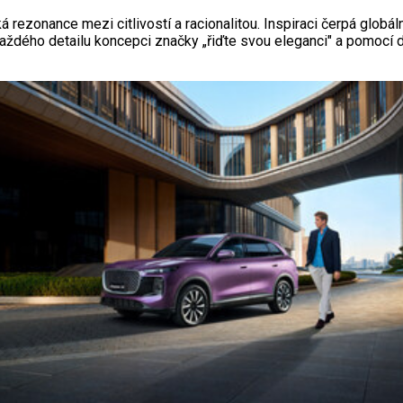
 rezonance mezi citlivostí a racionalitou. Inspiraci čerpá globá
aždého detailu koncepci značky „řiďte svou eleganci" a pomocí det