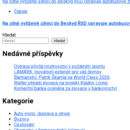
Na silně vytížené silnici do Beskyd ŘSD opravuje autobusové 
Článek
Na silně vytížené silnici do Beskyd ŘSD opravuje autobus
Hledat
Hledat
Nedávné příspěvky
Ostrava přivítá mistrovství v požárním sportu
LAMARK: Inovativní exteriér pro váš domov
Barmanství: Patrik Škamla na World Class 2026
Walter přináší inovace na projekt Kladno Living
Komerční banka oceněna za inovace v bankovnictví
Kategorie
Auto-moto, doprava a stroje
Byznys
Cestování