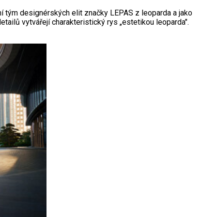
lní tým designérských elit značky LEPAS z leoparda a jako
ailů vytvářejí charakteristický rys „estetikou leoparda".