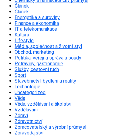
Chemický a farmaceutický průmysl
Článek
Článek
Energetika a suroviny
Finance a ekonomika
IT a telekomunikace
Kultura
Lifestyle
Média, společnost a životní styl
Obchod, marketing
Politika, veřejná správa a soudy
Potraviny, gastronomie
Služby, cestovní ruch
Sport
Stavebnictví, bydlení a reality
Technologie
Uncategorized
Věda
Věda, vzdělávání a školství
Vzdělávání
Zdraví
Zdravotnictví
Zpracovatelský a výrobní průmysl
Zpravodajství