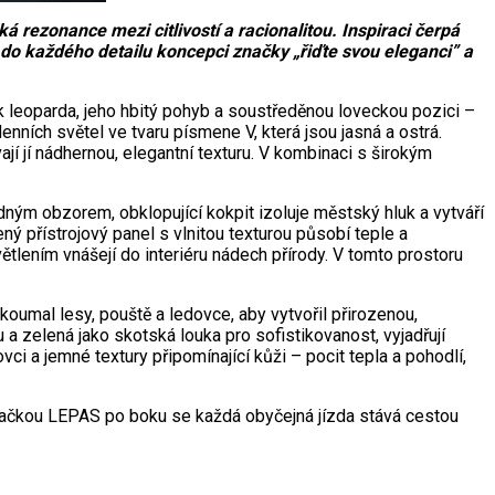
rezonance mezi citlivostí a racionalitou. Inspiraci čerpá
 do každého detailu koncepci značky „řiďte svou eleganci” a
k leoparda, jeho hbitý pohyb a soustředěnou loveckou pozici –
enních světel ve tvaru písmene V, která jsou jasná a ostrá.
vají jí nádhernou, elegantní texturu. V kombinaci s širokým
idným obzorem, obklopující kokpit izoluje městský hluk a vytváří
ný přístrojový panel s vlnitou texturou působí teple a
lením vnášejí do interiéru nádech přírody. V tomto prostoru
koumal lesy, pouště a ledovce, aby vytvořil přirozenou,
u a zelená jako skotská louka pro sofistikovanost, vyjadřují
vci a jemné textury připomínající kůži – pocit tepla a pohodlí,
značkou LEPAS po boku se každá obyčejná jízda stává cestou