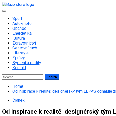
Skip
to
Primary
content
Menu
Sport
Auto-moto
Obchod
Energetika
Kultura
Zdravotnictví
Cestovní ruch
Lifestyle
Zprávy
Bydlení a reality
Kontakt
Search
for:
Home
Od inspirace k realitě: designérský tým LEPAS odhaluje zr
Článek
Od inspirace k realitě: designérský tým 