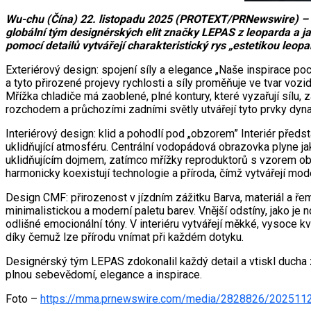
Wu-chu (Čína) 22. listopadu 2025 (PROTEXT/PRNewswire) – Ve 
globální tým designérských elit značky LEPAS z leoparda a ja
pomocí detailů vytvářejí charakteristický rys „estetikou leopa
Exteriérový design: spojení síly a elegance „Naše inspirace p
a tyto přirozené projevy rychlosti a síly proměňuje ve tvar vozi
Mřížka chladiče má zaoblené, plné kontury, které vyzařují sílu, z
rozchodem a průchozími zadními světly utvářejí tyto prvky dyn
Interiérový design: klid a pohodlí pod „obzorem” Interiér předs
uklidňující atmosféru. Centrální vodopádová obrazovka plyne jako
uklidňujícím dojmem, zatímco mřížky reproduktorů s vzorem obl
harmonicky koexistují technologie a příroda, čímž vytvářejí mode
Design CMF: přirozenost v jízdním zážitku Barva, materiál a řem
minimalistickou a moderní paletu barev. Vnější odstíny, jako je n
odlišné emocionální tóny. V interiéru vytvářejí měkké, vysoce kv
díky čemuž lze přírodu vnímat při každém dotyku.
Designérský tým LEPAS zdokonalil každý detail a vtiskl ducha 
plnou sebevědomí, elegance a inspirace.
Foto –
https://mma.prnewswire.com/media/2828826/202511