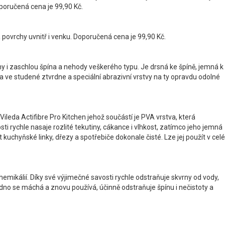
oporučená cena je 99,90 Kč.
a povrchy uvnitř i venku. Doporučená cena je 99,90 Kč.
eniny i zaschlou špína a nehody veškerého typu. Je drsná ke špíně, jemná k
a ve studené ztvrdne a speciální abrazivní vrstvy na ty opravdu odolné
ileda Actifibre Pro Kitchen jehož součástí je PVA vrstva, která
sti rychle nasaje rozlité tekutiny, cákance i vlhkost, zatímco jeho jemná
uchyňské linky, dřezy a spotřebiče dokonale čisté. Lze jej použít v celé
chemikálií. Díky své výjimečné savosti rychle odstraňuje skvrny od vody,
adno se máchá a znovu používá, účinně odstraňuje špínu i nečistoty a