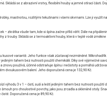
 Skládá se z abrazivní vrstvy, flexibilní houby a jemné stírací části. D
robky, mastnotou, rozlitými tekutinami i všemi skvrnami. Lze ji využít n
ytek – zkrátka všude tam, kde si špína začne příliš věřit. Dále na připál
hy z trouby. Skládá se z termoaktivní houby, která v teplé vodě změkne 
vou kusové variantě. Jeho funkce však zůstavají nezměněné. Mikrohadřík V
hy jediným tahem bez nutnosti použití chemikálií. Díky své výjimečné savo
a znovu používá, účinně odstraňuje špínu i nečistoty a pomáhá udržovat k
ickém dvoukusovém balení. Jeho doporučená cena je 132,90 Kč.
ízí výhodu 3 v 1 – čistí, suší a leští jediným tahem bez nutnosti použití 
e šmouh pro choulostivé povrchy, jako jsou zrcadla a skleněné stoly. Sn
čisté. Doporučená cena je 89,90 Kč.