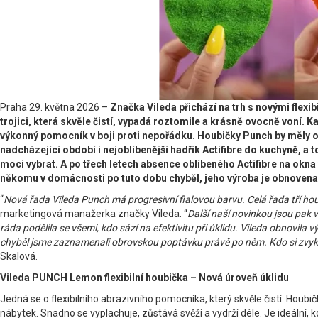
Praha 29. května 2026 –
Značka Vileda přichází na trh s novými flex
trojici, která skvěle čistí, vypadá roztomile a krásně ovocně voní. K
výkonný pomocník v boji proti nepořádku. Houbičky Punch by měly osl
nadcházející období i nejoblíbenější hadřík Actifibre do kuchyně, a
moci vybrat. A po třech letech absence oblíbeného Actifibre na okna
někomu v domácnosti po tuto dobu chyběl, jeho výroba je obnovena 
“
Nová řada Vileda Punch má progresivní fialovou barvu. Celá řada tří houbi
marketingová manažerka značky Vileda. “
Další naší novinkou jsou pak 
ráda podělila se všemi, kdo sází na efektivitu při úklidu. Vileda obnovila
chyběl jsme zaznamenali obrovskou poptávku právě po něm. Kdo si zvykne n
Skalová.
Vileda PUNCH Lemon flexibilní houbička – Nová úroveň úklidu
Jedná se o flexibilního abrazivního pomocníka, který skvěle čistí. Houbičk
nábytek. Snadno se vyplachuje, zůstává svěží a vydrží déle. Je ideální,