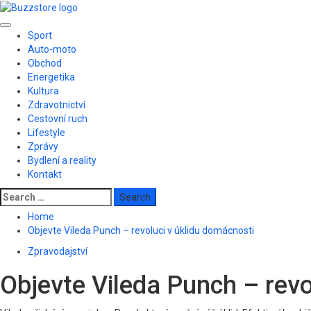
Skip
to
Primary
content
Sport
Menu
Auto-moto
Obchod
Energetika
Kultura
Zdravotnictví
Cestovní ruch
Lifestyle
Zprávy
Bydlení a reality
Kontakt
Search
for:
Home
Objevte Vileda Punch – revoluci v úklidu domácnosti
Zpravodajství
Objevte Vileda Punch – revo