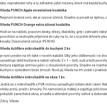
sklo, nepraktické rohy a ty záhadné úzké mezery, které má každá kuchyně.
Vileda PUNCH Apple víceúčelová houbička
Nejenom krásně voní, ale je vysoce účinná. Snadno si poradí se špínou, d
Vileda PUNCH Orange extra účinná houbička
Hodí se na nádobí, pracovní desky, dřezy, dlaždičky, grily i zahradní náb
povrchům a neobvykle příjemná do ruky na to, že s ní právě drhnete plec
kousky. Doporučená cena je 99,90 Kč.
Vileda Actifibre mikrohadřík do kuchyně 2 ks
je nyní uveden na trh také v novém kabátě. Díky jeho oblíbenosti i ve d
usnadňuje úklid kuchyně a nabízí výhodu 3 v 1 – čistí, suší a leští povrc
textura zajišťuje šetrnou péči i o choulostivé povrchy. Snadno se máchá 
kuchyni s výsledkem beze šmouh. Nově jej Vileda na trh uvádí v prakt
Vileda Actifibre mikrohadřík na okna 1 ks
Jedná se o mikrohadřík s PVA vrstvou usnadňující čištění skel i oken. Nab
otisky prstů, prach i šmouhy. Po namočení je měkký a zajišťuje péči bez
pokaždé zanechává okna, zrcadla a skleněné povrchy zářivé a dokonale 
Zdroj: Vileda