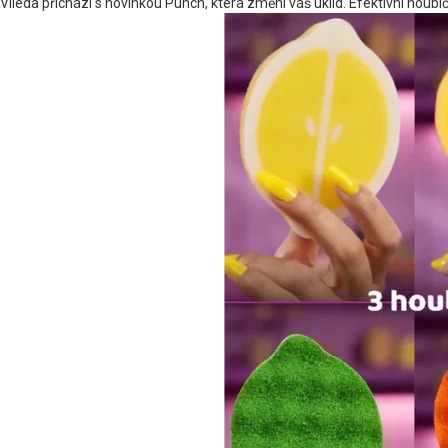
Vileda přichází s novinkou Punch, která změní váš úklid. Efektivní houbič