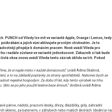
ch. PUNCH od Viledy lze mít ve variantě Apple, Orange i Lemon, tedy
 poškrábání a jejich vůni aktivujete prostým stisknutím. Je to
 radostněji přispěje k domácím pracem. Nově uvádí Vileda pro
trhu i nadále zůstane ve variantě jednokusové. Zákazník si tak bude
 čistá okna znovu uvádí Vileda tento zázrak úklidu na trh. Pokud
ěříme, že si najde místo v každé domácnosti
,” uvádí Adina Skalová,
ení, a to na základě poptávky ze strany spotřebitelů. Nakonec bych se
radost nejedné hospodyni. Za dobu tří let, kdy tento výrobek na trhu
. Sklo se po jeho použití leskne beze šmouh,
” dodává uvádí Adina
navé pánve, nádobí, pracovní desky, dřezy, dlaždičky, grily, zahradní
ch sklenic, za bateriemi, v záhybech nebo malých škvírách. Ideální je na