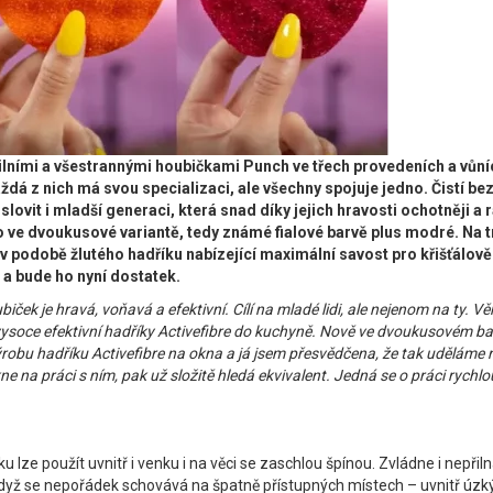
ibilními a všestrannými houbičkami Punch ve třech provedeních a vůní
aždá z nich má svou specializaci, ale všechny spojuje jedno. Čistí bez
ovit i mladší generaci, která snad díky jejich hravosti ochotněji a
 to ve dvoukusové variantě, tedy známé fialové barvě plus modré. Na 
 v podobě žlutého hadříku nabízející maximální savost pro křišťálově
a bude ho nyní dostatek.
ček je hravá, voňavá a efektivní. Cílí na mladé lidi, ale nejenom na ty. V
vysoce efektivní hadříky Activefibre do kuchyně. Nově ve dvoukusovém bal
 výrobu hadříku Activefibre na okna a já jsem přesvědčena, že tak uděláme 
a práci s ním, pak už složitě hledá ekvivalent. Jedná se o práci rychlou
u lze použít uvnitř i venku i na věci se zaschlou špínou. Zvládne i nepřil
 když se nepořádek schovává na špatně přístupných místech – uvnitř úzký