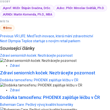
OSOBY
prof. MUDr. Štěpán Svačina, DrSc.
doc. PhDr. Miroslav Světlák, Ph.D.
RNDr. Martin Komenda, Ph.D., MBA
MÍSTA
Brno
Post
Previous
VR LIFE: MedTech inovace, která mění zdravotnictví
Next
Olympia Teplice startuje s novým retail parkem
navigation
Související články
Zdraví seniorních koček: Neztrácejte pozornost
Zdraví
Zdraví seniorních koček: Neztrácejte pozornost
Dodávka tamoxifenu: PHOENIX zajišťuje léčbu v ČR
Zdraví
Dodávka tamoxifenu: PHOENIX zajišťuje léčbu v ČR
Bohemian Care: Pečlivý vývoj kvalitní kosmetiky