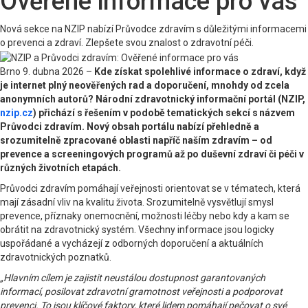
Ověřené informace pro vás
Nová sekce na NZIP nabízí Průvodce zdravím s důležitými informacemi
o prevenci a zdraví. Zlepšete svou znalost o zdravotní péči.
Brno 9. dubna 2026 –
Kde získat spolehlivé informace o zdraví, když
je internet plný neověřených rad a doporučení, mnohdy od zcela
anonymních autorů? Národní zdravotnický informační portál (NZIP,
nzip.cz
) přichází s řešením v podobě tematických sekcí s názvem
Průvodci zdravím. Nový obsah portálu nabízí přehledně a
srozumitelně zpracované oblasti napříč naším zdravím – od
prevence a screeningových programů až po duševní zdraví či péči v
různých životních etapách.
Průvodci zdravím pomáhají veřejnosti orientovat se v tématech, která
mají zásadní vliv na kvalitu života. Srozumitelně vysvětlují smysl
prevence, příznaky onemocnění, možnosti léčby nebo kdy a kam se
obrátit na zdravotnický systém. Všechny informace jsou logicky
uspořádané a vycházejí z odborných doporučení a aktuálních
zdravotnických poznatků.
„Hlavním cílem je zajistit neustálou dostupnost garantovaných
informací, posilovat zdravotní gramotnost veřejnosti a podporovat
prevenci. To jsou klíčové faktory, které lidem pomáhají pečovat o své