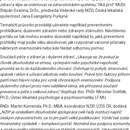
zdraví a lépe se orientovat ve zdravotnickém systému,“
říká prof. MUDr.
Štěpán Svačina, DrSc., předseda Vědecké rady MZD, Česká lékařská
společnost Jana Evangelisty Purkyně.
Tematičtí průvodci provádějí uživatele například preventivními
prohlídkami, duševním zdravím nebo zdravým stárnutím. Návštěvníci
portálu se tak mohou snadno dozvědět například to, jaké preventivní
prohlídky mají podle věku absolvovat, jak rozpoznat varovné příznaky
některých onemocnění nebo kde hledat odbornou pomoc.
Součástí péče o zdraví je i duševní zdraví.
„Ukazuje se, že pokud je
člověk dlouhodobě ve stresu, vyčerpání nebo psychické nepohodě,
promítá se to do každodenního chování. Ovlivňuje to pohyb, stravování,
spánek i sklon k užívání alkoholu nebo kouření. Právě tyto faktory přitom
patří mezi hlavní rizika pro vznik chronických onemocnění. Podpora
duševního zdraví proto není oddělené téma, ale přirozená součást
prevence a péče o celkové zdraví,“
doplňuje doc. PhDr. Miroslav Světlák,
Ph.D., Ústav lékařské psychologie a psychosomatiky LF MU.
RNDr. Martin Komenda, Ph.D., MBA, koordinátor NZIP, ÚZIS ČR, dodává:
„NZIP je výsledkem dlouhodobé spolupráce celé řady institucí napříč
českým zdravotnictvím, za to jim patří velké poděkování. Vznikl tak zcela
hmatatelný výsledek – komplexní portál. Nicméně bez podpory komunity
a opakovaného představování ve státních organizacích, zdravotnických