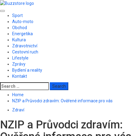
Skip
to
Primary
content
Sport
Menu
Auto-moto
Obchod
Energetika
Kultura
Zdravotnictví
Cestovní ruch
Lifestyle
Zprávy
Bydlení a reality
Kontakt
Search
for:
Home
NZIP a Průvodci zdravím: Ověřené informace pro vás
Zdraví
NZIP a Průvodci zdravím: