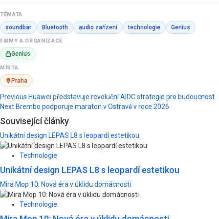
TÉMATA
soundbar
Bluetooth
audio zařízení
technologie
Genius
FIRMY A ORGANIZACE
Genius
MÍSTA
Praha
Post
Previous
Huawei představuje revoluční AIDC strategie pro budoucnost
Next
Brembo podporuje maraton v Ostravě v roce 2026
navigation
Související články
Unikátní design LEPAS L8 s leopardí estetikou
Technologie
Unikátní design LEPAS L8 s leopardí estetikou
Mira Mop 10: Nová éra v úklidu domácnosti
Technologie
Mira Mop 10: Nová éra v úklidu domácnosti