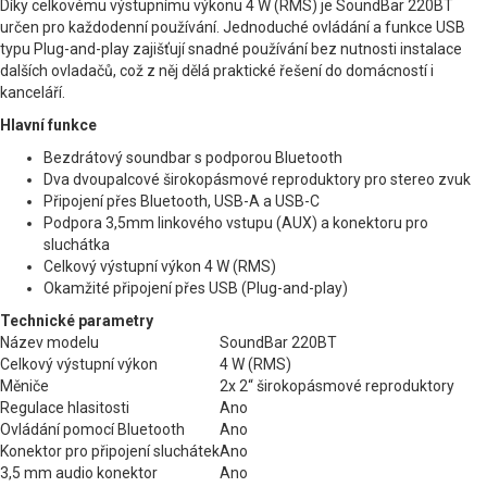
Díky celkovému výstupnímu výkonu 4 W (RMS) je SoundBar 220BT
určen pro každodenní používání. Jednoduché ovládání a funkce USB
typu Plug-and-play zajišťují snadné používání bez nutnosti instalace
dalších ovladačů, což z něj dělá praktické řešení do domácností i
kanceláří.
Hlavní funkce
Bezdrátový soundbar s podporou Bluetooth
Dva dvoupalcové širokopásmové reproduktory pro stereo zvuk
Připojení přes Bluetooth, USB-A a USB-C
Podpora 3,5mm linkového vstupu (AUX) a konektoru pro
sluchátka
Celkový výstupní výkon 4 W (RMS)
Okamžité připojení přes USB (Plug-and-play)
Technické parametry
Název modelu
SoundBar 220BT
Celkový výstupní výkon
4 W (RMS)
Měniče
2x 2“ širokopásmové reproduktory
Regulace hlasitosti
Ano
Ovládání pomocí Bluetooth
Ano
Konektor pro připojení sluchátek
Ano
3,5 mm audio konektor
Ano