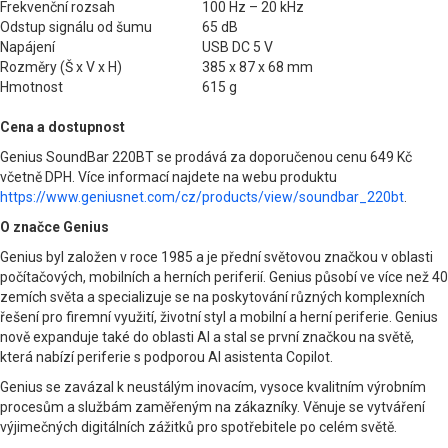
Frekvenční rozsah
100 Hz – 20 kHz
Odstup signálu od šumu
65 dB
Napájení
USB DC 5 V
Rozměry (Š x V x H)
385 x 87 x 68 mm
Hmotnost
615 g
Cena a dostupnost
Genius SoundBar 220BT se prodává za doporučenou cenu 649 Kč
včetně DPH. Více informací najdete na webu produktu
https://www.geniusnet.com/cz/products/view/soundbar_220bt
.
O značce Genius
Genius byl založen v roce 1985 a je přední světovou značkou v oblasti
počítačových, mobilních a herních periferií. Genius působí ve více než 40
zemích světa a specializuje se na poskytování různých komplexních
řešení pro firemní využití, životní styl a mobilní a herní periferie. Genius
nově expanduje také do oblasti AI a stal se první značkou na světě,
která nabízí periferie s podporou AI asistenta Copilot.
Genius se zavázal k neustálým inovacím, vysoce kvalitním výrobním
procesům a službám zaměřeným na zákazníky. Věnuje se vytváření
výjimečných digitálních zážitků pro spotřebitele po celém světě.