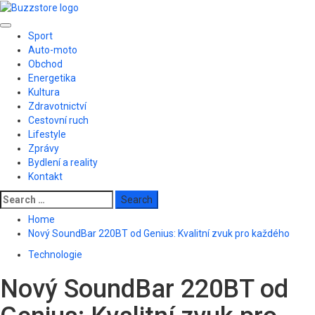
Skip
to
Primary
content
Sport
Menu
Auto-moto
Obchod
Energetika
Kultura
Zdravotnictví
Cestovní ruch
Lifestyle
Zprávy
Bydlení a reality
Kontakt
Search
for:
Home
Nový SoundBar 220BT od Genius: Kvalitní zvuk pro každého
Technologie
Nový SoundBar 220BT od