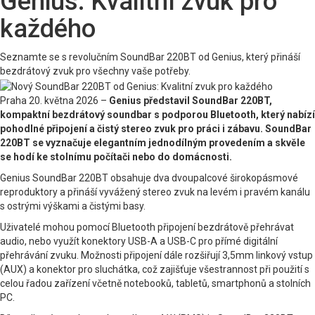
Genius: Kvalitní zvuk pro
každého
Seznamte se s revolučním SoundBar 220BT od Genius, který přináší
bezdrátový zvuk pro všechny vaše potřeby.
Praha 20. května 2026 –
Genius představil SoundBar 220BT,
kompaktní bezdrátový soundbar s podporou Bluetooth, který nabízí
pohodlné připojení a čistý stereo zvuk pro práci i zábavu. SoundBar
220BT se vyznačuje elegantním jednodílným provedením a skvěle
se hodí ke stolnímu počítači nebo do domácnosti.
Genius SoundBar 220BT obsahuje dva dvoupalcové širokopásmové
reproduktory a přináší vyvážený stereo zvuk na levém i pravém kanálu
s ostrými výškami a čistými basy.
Uživatelé mohou pomocí Bluetooth připojení bezdrátově přehrávat
audio, nebo využít konektory USB-A a USB-C pro přímé digitální
přehrávání zvuku. Možnosti připojení dále rozšiřují 3,5mm linkový vstup
(AUX) a konektor pro sluchátka, což zajišťuje všestrannost při použití s
celou řadou zařízení včetně notebooků, tabletů, smartphonů a stolních
PC.