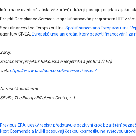
Informace uvedené v tiskové zprávě odrážejí postoje projektu a jako t
Projekt Compliance Services je spolufinancován programem LIFE v rám
Spolufinancováno Evropskou Unií.
Spolufinancováno Evropskou unií. Vy
agentury CINEA.
Evropská unie ani orgán, který poskytl financování, 
Zdroj:
koordinátor projektu: Rakouská energetická agentura (AEA)
web:
https://www.product-compliance-services.eu/
Národní koordinátor:
SEVEn, The Energy Efficiency Center, z.ú.
Post
Previous
EPA: Český registr představuje pozitivní krok k zajištění bezpe
Next
Cosmonde a MUNI posouvají českou kosmetiku na světovou úrove