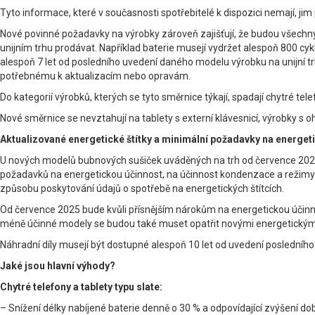
Tyto informace, které v současnosti spotřebitelé k dispozici nemají, j
Nové povinné požadavky na výrobky zároveň zajišťují, že budou všechny
unijním trhu prodávat. Například baterie musejí vydržet alespoň 800 cykl
alespoň 7 let od posledního uvedení daného modelu výrobku na unijní t
potřebnému k aktualizacím nebo opravám.
Do kategorií výrobků, kterých se tyto směrnice týkají, spadají chytré t
Nové směrnice se nevztahují na tablety s externí klávesnicí, výrobky s
Aktualizované energetické štítky a minimální požadavky na energe
U nových modelů bubnových sušiček uváděných na trh od července 2025 
požadavků na energetickou účinnost, na účinnost kondenzace a režimy s
způsobu poskytování údajů o spotřebě na energetických štítcích.
Od července 2025 bude kvůli přísnějším nárokům na energetickou účinno
méně účinné modely se budou také muset opatřit novými energetický
Náhradní díly musejí být dostupné alespoň 10 let od uvedení posledníh
Jaké jsou hlavní výhody?
Chytré telefony a tablety typu slate:
– Snížení délky nabíjené baterie denně o 30 % a odpovídající zvýšení dob