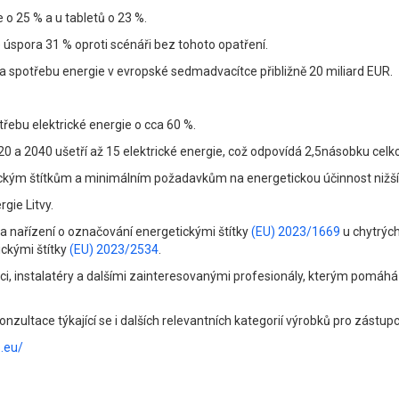
 o 25 % a u tabletů o 23 %.
e úspora 31 % oproti scénáři bez tohoto opatření.
spotřebu energie v evropské sedmadvacítce přibližně 20 miliard EUR.
řebu elektrické energie o cca 60 %.
 a 2040 ušetří až 15 elektrické energie, což odpovídá 2,5násobku celko
ickým štítkům a minimálním požadavkům na energetickou účinnost nižší
gie Litvy.
a nařízení o označování energetickými štítky
(EU) 2023/1669
u chytrých
ickými štítky
(EU) 2023/2534
.
i, instalatéry a dalšími zainteresovanými profesionály, kterým pomáhá p
konzultace týkající se i dalších relevantních kategorií výrobků pro zástup
.eu/