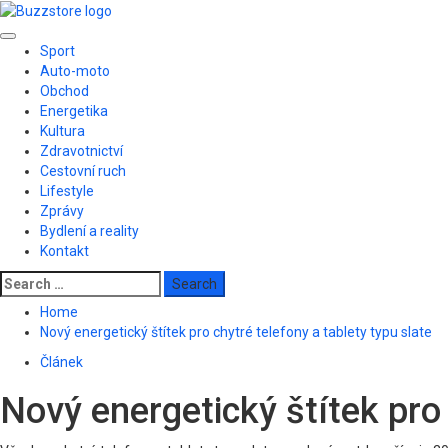
Skip
to
Primary
content
Sport
Menu
Auto-moto
Obchod
Energetika
Kultura
Zdravotnictví
Cestovní ruch
Lifestyle
Zprávy
Bydlení a reality
Kontakt
Search
for:
Home
Nový energetický štítek pro chytré telefony a tablety typu slate
Článek
Nový energetický štítek pro 