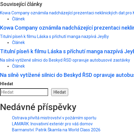
navigation
Související články
Kowa Company oznámila nadcházející prezentaci neklinických dat pro 
Článek
Kowa Company oznámila nadcházející prezentaci neklin
Titulní píseň k filmu Láska s příchutí manga nazpívá JeyBy
Článek
Titulní píseň k filmu Láska s příchutí manga nazpívá Jey
Na silně vytížené silnici do Beskyd ŘSD opravuje autobusové zastávky
Článek
Na silně vytížené silnici do Beskyd ŘSD opravuje autob
Hledat
Hledat
Nedávné příspěvky
Ostrava přivítá mistrovství v požárním sportu
LAMARK: Inovativní exteriér pro váš domov
Barmanství: Patrik Škamla na World Class 2026