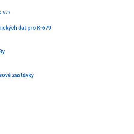
K-679
ických dat pro K-679
By
usové zastávky