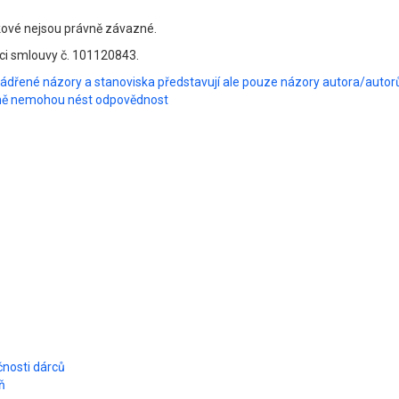
akové nejsou právně závazné.
ci smlouvy č. 101120843.
jádřené názory a stanoviska představují ale pouze názory autora/auto
za ně nemohou nést odpovědnost
čnosti dárců
ň