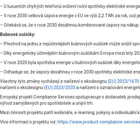
– U luxusních chytrých telefonů snížení roční spotřeby elektrické energie
– V roce 2030 celková úspora energie v EU ve výši 2,2 TWh za rok, což j
– Očekává se, že v roce 2030 dosáhnou kombinované úspory na nákup a 
Bubnové sušičky:
– Přechod na jednu z nejúčinnějších bubnových sušiček může snížit spot
– Díky energeticky účinnějším bubnovým sušičkám Evropa mezi lety 2020
– V roce 2020 byla spotřeba energie u bubnových sušiček díky energet
– Odhaduje se, že úspory dosáhnou v roce 2030 spotřeby elektrické ener
Všechny tyto změny vycházejí z nařízení o ekodesignu
(EU) 2023/1670
nařízení o ekodesignu
(EU) 2023/2533
a nařízení o označování energet
Evropský projekt Compliance Services spolupracuje s dodavateli, prodejc
výhod zamýšlených pro spotřebitele a unijní trh.
Mezi činnosti projektu patří webináře, e-learning, pokyny a individuální 
Více informací o projektu viz:
https://www.product-compliance-services