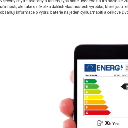
Všechny chytré telefony a tablety typu slate uvedené na trh počínaje
účinnosti, ale také o několika dalších vlastnostech výrobku, které jsou r
obsahují informace o výdrži baterie na jeden cyklus/nabití a celkové živo