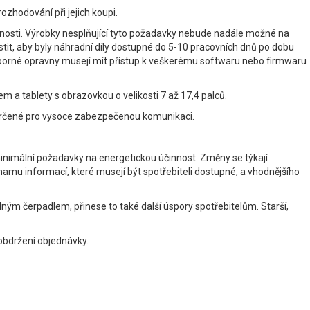
zhodování při jejich koupi.
nnosti. Výrobky nesplňující tyto požadavky nebude nadále možné na
istit, aby byly náhradní díly dostupné do 5-10 pracovních dnů po dobu
Odborné opravny musejí mít přístup k veškerému softwaru nebo firmwaru
m a tablety s obrazovkou o velikosti 7 až 17,4 palců.
y určené pro vysoce zabezpečenou komunikaci.
nimální požadavky na energetickou účinnost. Změny se týkají
amu informací, které musejí být spotřebiteli dostupné, a vhodnějšího
ým čerpadlem, přinese to také další úspory spotřebitelům. Starší,
obdržení objednávky.