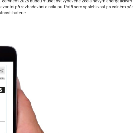
 20. červnem 2025 budou muset být vybavené zcela novým energetickým 
elevantní při rozhodování o nákupu. Patří sem spolehlivost po volném pádu
tnosti baterie.