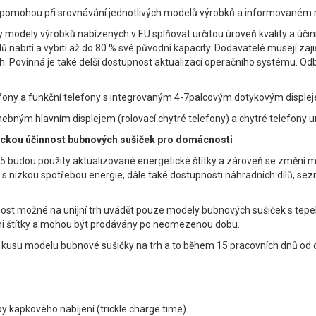
im pomohou při srovnávání jednotlivých modelů výrobků a informovaném ro
 modely výrobků nabízených v EU splňovat určitou úroveň kvality a úči
ů nabití a vybití až do 80 % své původní kapacity. Dodavatelé musejí zaj
rh. Povinná je také delší dostupnost aktualizací operačního systému. 
elefony a funkční telefony s integrovaným 4-7palcovým dotykovým displeje
 ohebným hlavním displejem (rolovací chytré telefony) a chytré telefon
tickou účinnost bubnových sušiček pro domácnosti
budou použity aktualizované energetické štítky a zároveň se změní mi
 nízkou spotřebou energie, dále také dostupnosti náhradních dílů, sezn
st možné na unijní trh uvádět pouze modely bubnových sušiček s tepeln
mi štítky a mohou být prodávány po neomezenou dobu.
o kusu modelu bubnové sušičky na trh a to během 15 pracovních dnů od 
y kapkového nabíjení (trickle charge time).