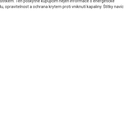
štítkem. Ten poskytne kupujícím nejen informace o energetické
, opravitelnost a ochrana krytem proti vniknutí kapaliny. Štítky navíc