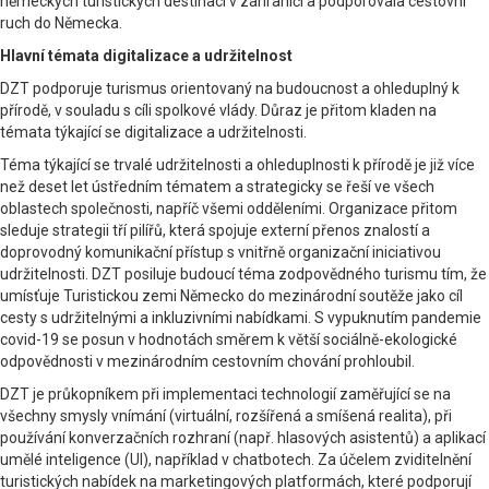
německých turistických destinací v zahraničí a podporovala cestovní
ruch do Německa.
Hlavní témata digitalizace a udržitelnost
DZT podporuje turismus orientovaný na budoucnost a ohleduplný k
přírodě, v souladu s cíli spolkové vlády. Důraz je přitom kladen na
témata týkající se digitalizace a udržitelnosti.
Téma týkající se trvalé udržitelnosti a ohleduplnosti k přírodě je již více
než deset let ústředním tématem a strategicky se řeší ve všech
oblastech společnosti, napříč všemi odděleními. Organizace přitom
sleduje strategii tří pilířů, která spojuje externí přenos znalostí a
doprovodný komunikační přístup s vnitřně organizační iniciativou
udržitelnosti. DZT posiluje budoucí téma zodpovědného turismu tím, že
umísťuje Turistickou zemi Německo do mezinárodní soutěže jako cíl
cesty s udržitelnými a inkluzivními nabídkami. S vypuknutím pandemie
covid-19 se posun v hodnotách směrem k větší sociálně-ekologické
odpovědnosti v mezinárodním cestovním chování prohloubil.
DZT je průkopníkem při implementaci technologií zaměřující se na
všechny smysly vnímání (virtuální, rozšířená a smíšená realita), při
používání konverzačních rozhraní (např. hlasových asistentů) a aplikací
umělé inteligence (UI), například v chatbotech. Za účelem zviditelnění
turistických nabídek na marketingových platformách, které podporují