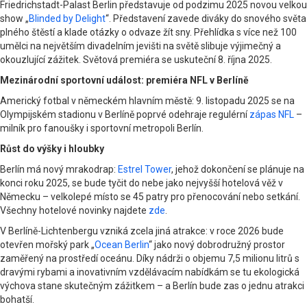
Friedrichstadt-Palast Berlin představuje od podzimu 2025 novou velkou
show „
Blinded by Delight
“. Představení zavede diváky do snového světa
plného štěstí a klade otázky o odvaze žít sny. Přehlídka s více než 100
umělci na největším divadelním jevišti na světě slibuje výjimečný a
okouzlující zážitek. Světová premiéra se uskuteční 8. října 2025.
Mezinárodní sportovní událost: premiéra NFL v Berlíně
Americký fotbal v německém hlavním městě: 9. listopadu 2025 se na
Olympijském stadionu v Berlíně poprvé odehraje regulérní
zápas NFL
–
milník pro fanoušky i sportovní metropoli Berlín.
Růst do výšky i hloubky
Berlín má nový mrakodrap:
Estrel Tower
, jehož dokončení se plánuje na
konci roku 2025, se bude tyčit do nebe jako nejvyšší hotelová věž v
Německu – velkolepé místo se 45 patry pro přenocování nebo setkání.
Všechny hotelové novinky najdete
zde
.
V Berlíně-Lichtenbergu vzniká zcela jiná atrakce: v roce 2026 bude
otevřen mořský park „
Ocean Berlin
“ jako nový dobrodružný prostor
zaměřený na prostředí oceánu. Díky nádrži o objemu 7,5 milionu litrů s
dravými rybami a inovativním vzdělávacím nabídkám se tu ekologická
výchova stane skutečným zážitkem – a Berlín bude zas o jednu atrakci
bohatší.