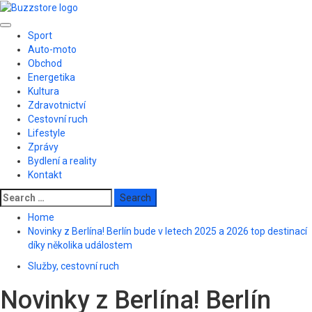
Skip
to
Primary
content
Sport
Menu
Auto-moto
Obchod
Energetika
Kultura
Zdravotnictví
Cestovní ruch
Lifestyle
Zprávy
Bydlení a reality
Kontakt
Search
for:
Home
Novinky z Berlína! Berlín bude v letech 2025 a 2026 top destinací
díky několika událostem
Služby, cestovní ruch
Novinky z Berlína! Berlín