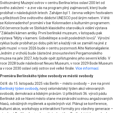
Světoznámý Muzejní ostrov v centru Berlína letos oslaví 200 let od
svého založení – a zve vás na program plný zajímavostí, který bude
probíhat v následujících letech. Zahájen byl 1. června velkým festivalem
u příležitosti Dne světového dědictví UNESCO pod širým nebem. V létě
se Kolonnadenhof promění v bar Kolonnaden s kulturním programem.
Od července bude ve Sbírkách klasického starověku k vidění výstava
“Základní kámen antiky. První berlínské muzeum, v listopadu pak
výstava “Mýty v kameni. Göbeklitepe a svět posledních lovců”. Výroční
cyklus bude probíhat po dobu pěti let a každý rok se zaměří na jiné z
pěti muzeí: v roce 2026 bude v centru pozornosti Alte Nationalgalerie.
Jedním z vrcholů bude částečné znovuotevření Pergamonského
muzea na jaře 2027, kdy bude opět zpřístupněno jeho severní křídlo. V
roce 2028 bude následovat Neues Museum, v roce 2029 Bode Museum
a v roce 2030 oslaví celý ostrov své velké finále.
Více informací
.
Premiéra Berlínského týdne svobody ve městě svobody
Od 8. do 15. listopadu 2025 vás Berlín – město svobody – zve na první
Berlínský týden svobody
, nový celoměstský týden akcí věnovaných
svobodě, demokracii a lidským právům. U příležitosti 36. výročí pádu
Berlínské zdi se hlavní město stane mezinárodní scénou angažovaných
hlasů, odvážných myšlenek a společných vizí. Plánují se konference,
kulturní akce, workshopy a interaktivní formáty pro všechny generace –