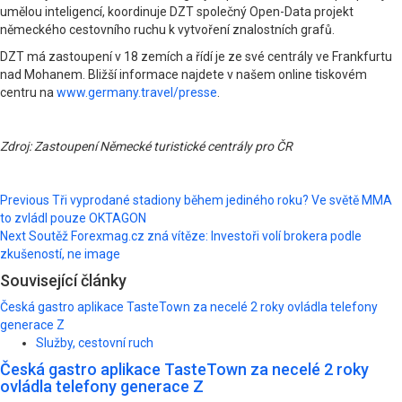
umělou inteligencí, koordinuje DZT společný Open-Data projekt
německého cestovního ruchu k vytvoření znalostních grafů.
DZT má zastoupení v 18 zemích a řídí je ze své centrály ve Frankfurtu
nad Mohanem. Bližší informace najdete v našem online tiskovém
centru na
www.germany.travel/presse
.
Zdroj: Zastoupení Německé turistické centrály pro ČR
Post
Previous
Tři vyprodané stadiony během jediného roku? Ve světě MMA
to zvládl pouze OKTAGON
navigation
Next
Soutěž Forexmag.cz zná vítěze: Investoři volí brokera podle
zkušeností, ne image
Související články
Česká gastro aplikace TasteTown za necelé 2 roky ovládla telefony
generace Z
Služby, cestovní ruch
Česká gastro aplikace TasteTown za necelé 2 roky
ovládla telefony generace Z