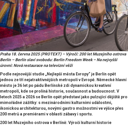
Praha 18. června 2025 (PROTEXT) – Výročí: 200 let Muzejního ostrova
Berlín – Berlín slaví svobodu: Berlin Freedom Week – Na nejvyšší
úrovni: Nová restaurace na televizní věži
Podle nejnovější studie „Nejlepší města Evropy“ je Berlín opět
jednou ze tří nejatraktivnějších metropolí v Evropě. Německé hlavní
město je 36 let po pádu Berlínské zdi dynamickou kreativní
metropolí, kde se prolíná historie, současnost a budoucnost. V
letech 2025 a 2026 se Berlín opět představí jako pulzující dějiště pro
mimořádné zážitky: s mezinárodními kulturními událostmi,
ikonickou architekturou, novými gastro možnostmi ve výšce přes
200 metrů a premiérami v oblasti zábavy i sportu.
200 let Muzejního ostrova v Berlíně: Výročí kulturní historie