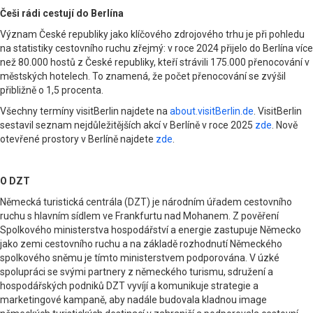
Češi rádi cestují do Berlína
Význam České republiky jako klíčového zdrojového trhu je při pohledu
na statistiky cestovního ruchu zřejmý: v roce 2024 přijelo do Berlína více
než 80.000 hostů z České republiky, kteří strávili 175.000 přenocování v
městských hotelech. To znamená, že počet přenocování se zvýšil
přibližně o 1,5 procenta.
Všechny termíny visitBerlin najdete na
about.visitBerlin.de
. VisitBerlin
sestavil seznam nejdůležitějších akcí v Berlíně v roce 2025
zde
. Nově
otevřené prostory v Berlíně najdete
zde
.
O DZT
Německá turistická centrála (DZT) je národním úřadem cestovního
ruchu s hlavním sídlem ve Frankfurtu nad Mohanem. Z pověření
Spolkového ministerstva hospodářství a energie zastupuje Německo
jako zemi cestovního ruchu a na základě rozhodnutí Německého
spolkového sněmu je tímto ministerstvem podporována. V úzké
spolupráci se svými partnery z německého turismu, sdružení a
hospodářských podniků DZT vyvíjí a komunikuje strategie a
marketingové kampaně, aby nadále budovala kladnou image