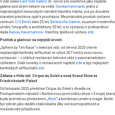
V září oslaví
East Side Gallery
35. výročí své existence jako nejdelší
galerie pod širým nebem na světě.
Gendarmenmarkt
, jedno z
nejkrásnějších historických náměstí hlavního města, zve po dvouleté
stavební přestávce opět k procházce. Mezinárodně proslulé výstavní
centrum
C/O Berlin
slaví 25 let,
Berlinische Galerie
, muzeum moderního
umění, fotografie a architektury, 50 let, a to výstavou o průkopníkovi
dada
Raoulu Hausmannovi
. Všechny špičkové výstavy
zde
.
Požitek a glamour na nejvyšší úrovni
„Sphere by Tim Raue“ v televizní věži: od června 2025 otevře
nejslavnější berlínský šéfkuchař ve výšce 207 metrů svou novou
restauraci – v otáčivé restauraci televizní věže s panoramatickým
výhledem. Další novinky o restauracích najdete
zde
a tipy nejlepších
berlínských šéfkuchařů
zde
.
Zábava o třídu výš: Cirque du Soleil a nová Grand Show ve
Friedrichstadt-Palast
Od listopadu 2025 představí Cirque du Soleil v divadle na
Postupimském náměstí v Berlíně svou první stálou show v Evropě, která
bude premiérou představení „
Alizé
“ a kombinací umění a magie. Berlín
byl vybrán jako ideální stálá lokalita díky své kosmopolitnosti a
mezinárodní přitažlivosti.