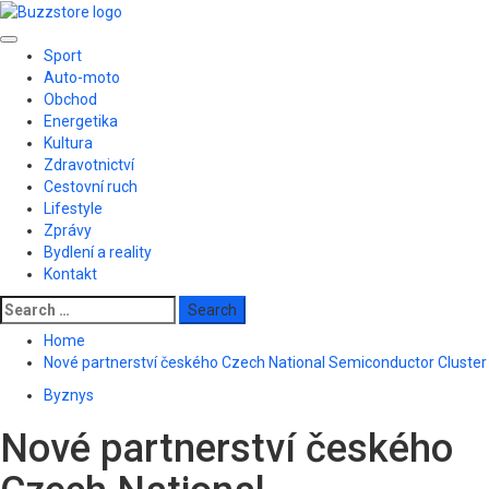
Skip
to
Primary
content
Sport
Menu
Auto-moto
Obchod
Energetika
Kultura
Zdravotnictví
Cestovní ruch
Lifestyle
Zprávy
Bydlení a reality
Kontakt
Search
for:
Home
Nové partnerství českého Czech National Semiconductor Cluster
Byznys
Nové partnerství českého