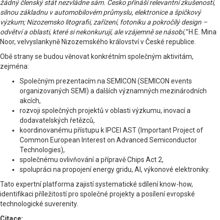
žádný členský stát nezvládne sám. Česko přináší relevantní zkušenosti,
silnou základnu v automobilovém průmyslu, elektronice a špičkový
výzkum; Nizozemsko litografii, zařízení, fotoniku a pokročilý design –
odvětví a oblasti, které si nekonkurují, ale vzájemně se násobí,”
H.E. Mina
Noor, velvyslankyně Nizozemského království v České republice.
Obě strany se budou věnovat konkrétním společným aktivitám,
zejména:
Společným prezentacím na SEMICON (SEMICON events
organizovaných SEMI) a dalších významných mezinárodních
akcích,
rozvoji společných projektů v oblasti výzkumu, inovací a
dodavatelských řetězců,
koordinovanému přístupu k IPCEI AST (Important Project of
Common European Interest on Advanced Semiconductor
Technologies),
společnému ovlivňování a přípravě Chips Act 2,
spolupráci na propojení energy gridu, AI, výkonové elektroniky.
Tato expertní platforma zajistí systematické sdílení know-how,
identifikaci příležitostí pro společné projekty a posílení evropské
technologické suverenity.
Citace: