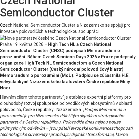
Czech National
Semiconductor Cluster
Czech National Semiconductor Cluster a Nizozemsko se spojují pro
inovace v polovodičích a technologickou spolupráci.
Praha 19. května 2026 –
High Tech NL a Czech National
Semiconductor Cluster (CNSC) podepsali Memorandum o
porozumění. Během Czech Semicon Days 2026 v Praze podepsaly
organizace High Tech NL Semiconductors a Czech National
Semiconductor Cluster (Český národní polovodičový klastr)
Memorandum o porozumění (MoU). Podpisu se zúčastnila H.E.
velvyslankyně Nizozemského království v České republice Miny
Noor.
Hlavním cílem tohoto partnerství je etablace expertní platformy pro
dlouhodobý rozvoj spolupráce polovodičových ekosystémů v oblasti
polovodičů, České republiky i Nizozemska.
„Podpis Memoranda o
porozumění je pro Nizozemsko důležitým signálem strategického
partnerství s Českou republikou. Polovodiče dnes nejsou pouze
průmyslovým odvětvím – jsou páteří evropské konkurenceschopnosti,
technologické suverenity i probíhající digitální transformace, kterou