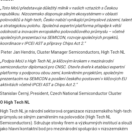
„Toto MoU představuje důležitý milník v našich vztazích s Českou
republikou. Nizozemsko disponuje silným ekosystémem v oblasti
polovodičů a high-tech, Česko nabízí vynikající průmyslové zázemí, talent
a strategickou polohu. Společná expertní platforma přispěje k větší
odolnosti a inovacím evropského polovodičového průmyslu – včetně
společných prezentací na SEMICON, rozvoje společných projektů,
koordinace v IPCEI AST a přípravy Chips Act 2.“
Pieter Jan Hendrix, Cluster Manager Semiconductors, High Tech NL
„Podpis MoU s High Tech NL je klíčovým krokem v mezinárodní
semiconductor diplomacii pro CNSC. Otevře dveře k etablaci expertní
platformy s podporou obou zemí, konkrétním projektům, společným
prezentacím na SEMICON a posílení českého postavení v klíčových EU
aktivitách včetně IPCEI AST a Chips Act 2.“
Stanislav Černý, President, Czech National Semiconductor Cluster
O High Tech NL
High Tech NL je národní sektorová organizace nizozemského high-tech
průmyslu se silným zaměřením na polovodiče (High Tech NL
Semiconductors). Sdružuje stovky firem a výzkumných institucí a slouží
jako hlavní kontaktní bod pro mezinárodní spolupráci v nizozemském