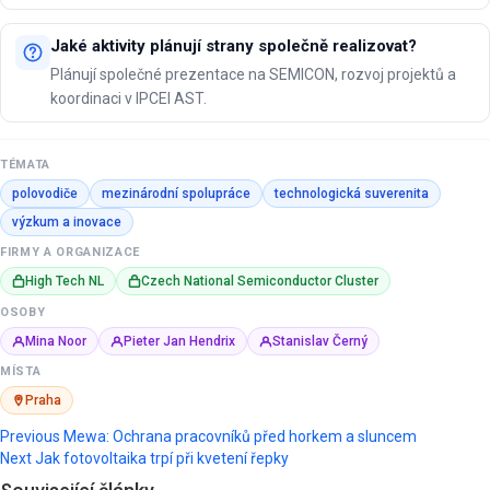
Jaké aktivity plánují strany společně realizovat?
Plánují společné prezentace na SEMICON, rozvoj projektů a
koordinaci v IPCEI AST.
TÉMATA
polovodiče
mezinárodní spolupráce
technologická suverenita
výzkum a inovace
FIRMY A ORGANIZACE
High Tech NL
Czech National Semiconductor Cluster
OSOBY
Mina Noor
Pieter Jan Hendrix
Stanislav Černý
MÍSTA
Praha
Post
Previous
Mewa: Ochrana pracovníků před horkem a sluncem
Next
Jak fotovoltaika trpí při kvetení řepky
navigation