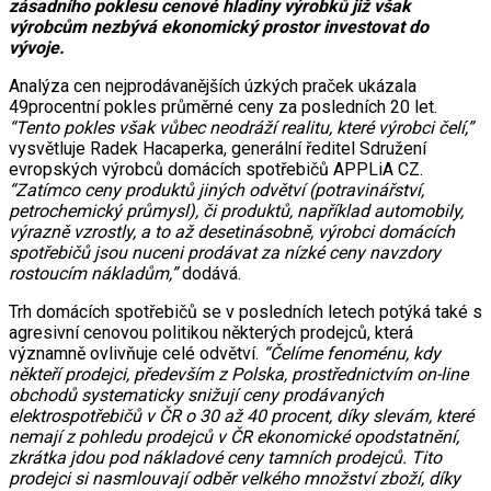
zásadního poklesu cenové hladiny výrobků již však
výrobcům nezbývá ekonomický prostor investovat do
vývoje.
Analýza cen nejprodávanějších úzkých praček ukázala
49procentní pokles průměrné ceny za posledních 20 let.
“Tento pokles však vůbec neodráží realitu, které výrobci čelí,”
vysvětluje Radek Hacaperka, generální ředitel Sdružení
evropských výrobců domácích spotřebičů APPLiA CZ.
“Zatímco ceny produktů jiných odvětví (potravinářství,
petrochemický průmysl), či produktů, například automobily,
výrazně vzrostly, a to až desetinásobně, výrobci domácích
spotřebičů jsou nuceni prodávat za nízké ceny navzdory
rostoucím nákladům,”
dodává.
Trh domácích spotřebičů se v posledních letech potýká také s
agresivní cenovou politikou některých prodejců, která
významně ovlivňuje celé odvětví.
“Čelíme fenoménu, kdy
někteří prodejci, především z Polska, prostřednictvím on-line
obchodů systematicky snižují ceny prodávaných
elektrospotřebičů v ČR o 30 až 40 procent, díky slevám, které
nemají z pohledu prodejců v ČR ekonomické opodstatnění,
zkrátka jdou pod nákladové ceny tamních prodejců. Tito
prodejci si nasmlouvají odběr velkého množství zboží, díky