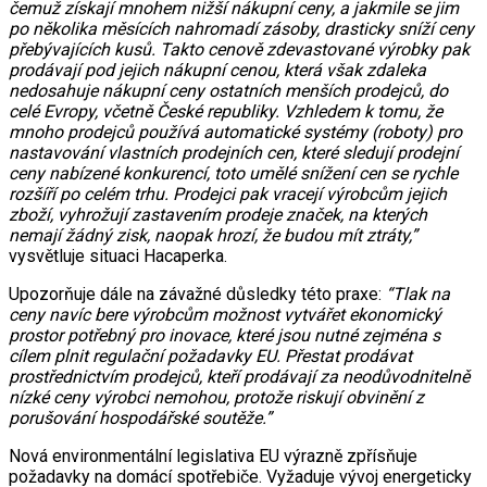
čemuž získají mnohem nižší nákupní ceny, a jakmile se jim
po několika měsících nahromadí zásoby, drasticky sníží ceny
přebývajících kusů. Takto cenově zdevastované výrobky pak
prodávají pod jejich nákupní cenou, která však zdaleka
nedosahuje nákupní ceny ostatních menších prodejců, do
celé Evropy, včetně České republiky. Vzhledem k tomu, že
mnoho prodejců používá automatické systémy (roboty) pro
nastavování vlastních prodejních cen, které sledují prodejní
ceny nabízené konkurencí, toto umělé snížení cen se rychle
rozšíří po celém trhu. Prodejci pak vracejí výrobcům jejich
zboží, vyhrožují zastavením prodeje značek, na kterých
nemají žádný zisk, naopak hrozí, že budou mít ztráty,”
vysvětluje situaci Hacaperka.
Upozorňuje dále na závažné důsledky této praxe:
“Tlak na
ceny navíc bere výrobcům možnost vytvářet ekonomický
prostor potřebný pro inovace, které jsou nutné zejména s
cílem plnit regulační požadavky EU. Přestat prodávat
prostřednictvím prodejců, kteří prodávají za neodůvodnitelně
nízké ceny výrobci nemohou, protože riskují obvinění z
porušování hospodářské soutěže.”
Nová environmentální legislativa EU výrazně zpřísňuje
požadavky na domácí spotřebiče. Vyžaduje vývoj energeticky