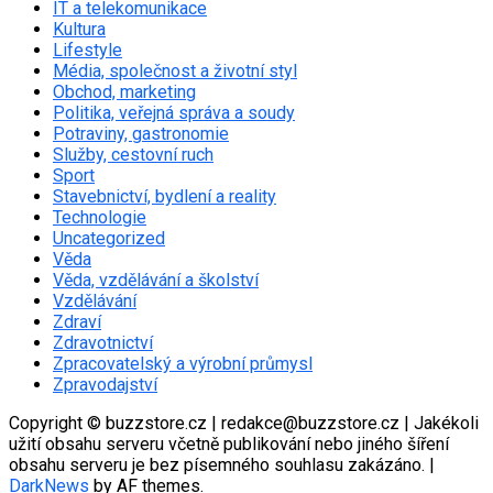
IT a telekomunikace
Kultura
Lifestyle
Média, společnost a životní styl
Obchod, marketing
Politika, veřejná správa a soudy
Potraviny, gastronomie
Služby, cestovní ruch
Sport
Stavebnictví, bydlení a reality
Technologie
Uncategorized
Věda
Věda, vzdělávání a školství
Vzdělávání
Zdraví
Zdravotnictví
Zpracovatelský a výrobní průmysl
Zpravodajství
Copyright © buzzstore.cz | redakce@buzzstore.cz | Jakékoli
užití obsahu serveru včetně publikování nebo jiného šíření
obsahu serveru je bez písemného souhlasu zakázáno.
|
DarkNews
by AF themes.