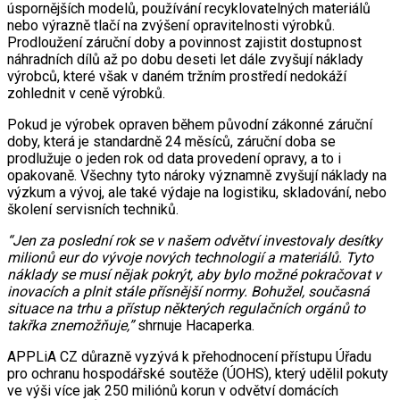
úspornějších modelů, používání recyklovatelných materiálů
nebo výrazně tlačí na zvýšení opravitelnosti výrobků.
Prodloužení záruční doby a povinnost zajistit dostupnost
náhradních dílů až po dobu deseti let dále zvyšují náklady
výrobců, které však v daném tržním prostředí nedokáží
zohlednit v ceně výrobků.
Pokud je výrobek opraven během původní zákonné záruční
doby, která je standardně 24 měsíců, záruční doba se
prodlužuje o jeden rok od data provedení opravy, a to i
opakovaně. Všechny tyto nároky významně zvyšují náklady na
výzkum a vývoj, ale také výdaje na logistiku, skladování, nebo
školení servisních techniků.
“Jen za poslední rok se v našem odvětví investovaly desítky
milionů eur do vývoje nových technologií a materiálů. Tyto
náklady se musí nějak pokrýt, aby bylo možné pokračovat v
inovacích a plnit stále přísnější normy. Bohužel, současná
situace na trhu a přístup některých regulačních orgánů to
takřka znemožňuje,”
shrnuje Hacaperka.
APPLiA CZ důrazně vyzývá k přehodnocení přístupu Úřadu
pro ochranu hospodářské soutěže (ÚOHS), který udělil pokuty
ve výši více jak 250 miliónů korun v odvětví domácích