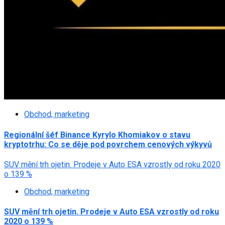
Obchod, marketing
Regionální šéf Binance Kyrylo Khomiakov o stavu
kryptotrhu: Co se děje pod povrchem cenových výkyvů
SUV mění trh ojetin. Prodeje v Auto ESA vzrostly od roku 2020
o 139 %
Obchod, marketing
SUV mění trh ojetin. Prodeje v Auto ESA vzrostly od roku
2020 o 139 %