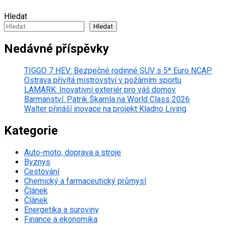
Hledat
Hledat
Nedávné příspěvky
TIGGO 7 HEV: Bezpečné rodinné SUV s 5* Euro NCAP
Ostrava přivítá mistrovství v požárním sportu
LAMARK: Inovativní exteriér pro váš domov
Barmanství: Patrik Škamla na World Class 2026
Walter přináší inovace na projekt Kladno Living
Kategorie
Auto-moto, doprava a stroje
Byznys
Cestování
Chemický a farmaceutický průmysl
Článek
Článek
Energetika a suroviny
Finance a ekonomika