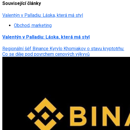
Související články
Valentýn v Palladiu: Láska, která má styl
Obchod, marketing
Valentýn v Palladiu: Láska, která má styl
Regionální šéf Binance Kyrylo Khomiakov o stavu kryptotrhu:
Co se děje pod povrchem cenových výkyvů