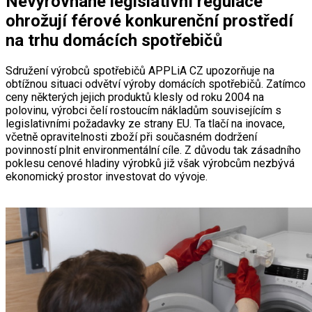
Nevyrovnané legislativní regulace
ohrožují férové konkurenční prostředí
na trhu domácích spotřebičů
Sdružení výrobců spotřebičů APPLiA CZ upozorňuje na
obtížnou situaci odvětví výroby domácích spotřebičů. Zatímco
ceny některých jejich produktů klesly od roku 2004 na
polovinu, výrobci čelí rostoucím nákladům souvisejícím s
legislativními požadavky ze strany EU. Ta tlačí na inovace,
včetně opravitelnosti zboží při současném dodržení
povinností plnit environmentální cíle. Z důvodu tak zásadního
poklesu cenové hladiny výrobků již však výrobcům nezbývá
ekonomický prostor investovat do vývoje.