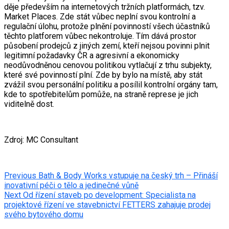
děje především na internetových tržních platformách, tzv.
Market Places. Zde stát vůbec neplní svou kontrolní a
regulační úlohu, protože plnění povinností všech účastníků
těchto platforem vůbec nekontroluje. Tím dává prostor
působení prodejců z jiných zemí, kteří nejsou povinni plnit
legitimní požadavky ČR a agresivní a ekonomicky
neodůvodněnou cenovou politikou vytlačují z trhu subjekty,
které své povinností plní. Zde by bylo na místě, aby stát
zvážil svou personální politiku a posílil kontrolní orgány tam,
kde to spotřebitelům pomůže, na straně represe je jich
viditelně dost.
Zdroj: MC Consultant
Post
Previous
Bath & Body Works vstupuje na český trh – Přináší
inovativní péči o tělo a jedinečné vůně
navigation
Next
Od řízení staveb po development: Specialista na
projektové řízení ve stavebnictví FETTERS zahajuje prodej
svého bytového domu