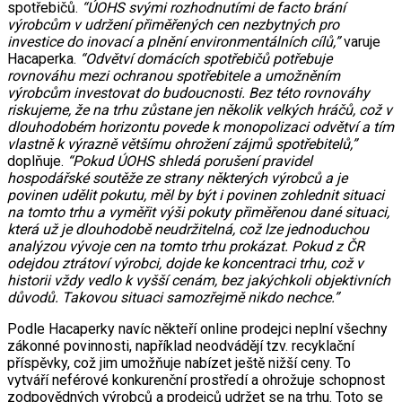
spotřebičů.
“ÚOHS svými rozhodnutími de facto brání
výrobcům v udržení přiměřených cen nezbytných pro
investice do inovací a plnění environmentálních cílů,”
varuje
Hacaperka.
“Odvětví domácích spotřebičů potřebuje
rovnováhu mezi ochranou spotřebitele a umožněním
výrobcům investovat do budoucnosti. Bez této rovnováhy
riskujeme, že na trhu zůstane jen několik velkých hráčů, což v
dlouhodobém horizontu povede k monopolizaci odvětví a tím
vlastně k výrazně většímu ohrožení zájmů spotřebitelů,”
doplňuje.
“Pokud ÚOHS shledá porušení pravidel
hospodářské soutěže ze strany některých výrobců a je
povinen udělit pokutu, měl by být i povinen zohlednit situaci
na tomto trhu a vyměřit výši pokuty přiměřenou dané situaci,
která už je dlouhodobě neudržitelná, což lze jednoduchou
analýzou vývoje cen na tomto trhu prokázat. Pokud z ČR
odejdou ztrátoví výrobci, dojde ke koncentraci trhu, což v
historii vždy vedlo k vyšší cenám, bez jakýchkoli objektivních
důvodů. Takovou situaci samozřejmě nikdo nechce.”
Podle Hacaperky navíc někteří online prodejci neplní všechny
zákonné povinnosti, například neodvádějí tzv. recyklační
příspěvky, což jim umožňuje nabízet ještě nižší ceny. To
vytváří neférové konkurenční prostředí a ohrožuje schopnost
zodpovědných výrobců a prodejců udržet se na trhu. Toto se