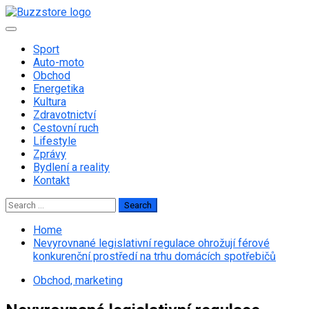
Skip
to
Primary
content
Menu
Sport
Auto-moto
Obchod
Energetika
Kultura
Zdravotnictví
Cestovní ruch
Lifestyle
Zprávy
Bydlení a reality
Kontakt
Search
for:
Home
Nevyrovnané legislativní regulace ohrožují férové
konkurenční prostředí na trhu domácích spotřebičů
Obchod, marketing