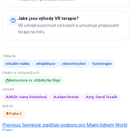
Jaké jsou výhody VR terapie?
VR odvádí pozornost od bolesti a umožňuje přizpůsobit
terapii na míru.
TÉMATA
virtuální realita
rehabilitace
zdravotní péče
fyzioterapie
FIRMY A ORGANIZACE
Nemocnice sv. Alžběty Na Slupi
OSOBY
MUDr. Ivana Doleželová
Adam Kostan
Ing. David Tesařík
MÍSTA
Praha 2
Post
Previous
Seminole zajišťuje podporu pro Miami během World
Cupu