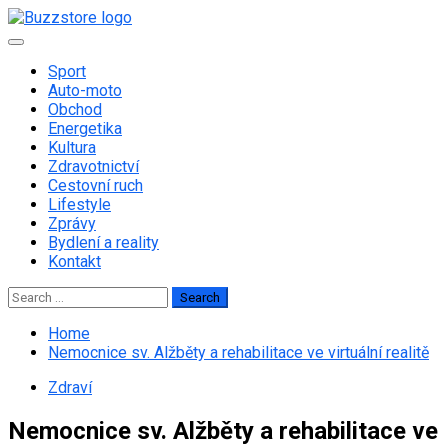
Skip
to
Primary
content
Menu
Sport
Auto-moto
Obchod
Energetika
Kultura
Zdravotnictví
Cestovní ruch
Lifestyle
Zprávy
Bydlení a reality
Kontakt
Search
for:
Home
Nemocnice sv. Alžběty a rehabilitace ve virtuální realitě
Zdraví
Nemocnice sv. Alžběty a rehabilitace ve