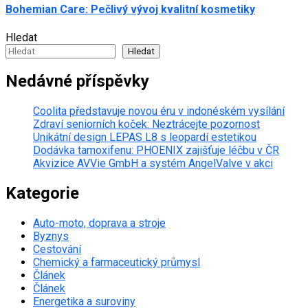
Bohemian Care: Pečlivý vývoj kvalitní kosmetiky
Hledat
Hledat
Nedávné příspěvky
Coolita představuje novou éru v indonéském vysílání
Zdraví seniorních koček: Neztrácejte pozornost
Unikátní design LEPAS L8 s leopardí estetikou
Dodávka tamoxifenu: PHOENIX zajišťuje léčbu v ČR
Akvizice AVVie GmbH a systém AngelValve v akci
Kategorie
Auto-moto, doprava a stroje
Byznys
Cestování
Chemický a farmaceutický průmysl
Článek
Článek
Energetika a suroviny