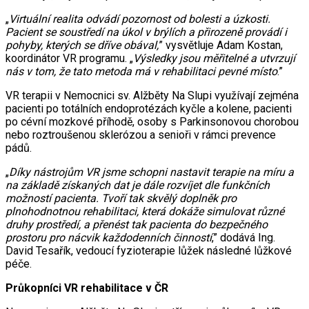
„
Virtuální realita odvádí pozornost od bolesti a úzkosti.
Pacient se soustředí na úkol v brýlích a přirozeně provádí i
pohyby, kterých se dříve obával,
” vysvětluje Adam Kostan,
koordinátor VR programu. „
Výsledky jsou měřitelné a utvrzují
nás v tom, že tato metoda má v rehabilitaci pevné místo
.”
VR terapii v Nemocnici sv. Alžběty Na Slupi využívají zejména
pacienti po totálních endoprotézách kyčle a kolene, pacienti
po cévní mozkové příhodě, osoby s Parkinsonovou chorobou
nebo roztroušenou sklerózou a senioři v rámci prevence
pádů.
„
Díky nástrojům VR jsme schopni nastavit terapie na míru a
na základě získaných dat je dále rozvíjet dle funkčních
možností pacienta. Tvoří tak skvělý doplněk pro
plnohodnotnou rehabilitaci, která dokáže simulovat různé
druhy prostředí, a přenést tak pacienta do bezpečného
prostoru pro nácvik každodenních činností
,” dodává Ing.
David Tesařík, vedoucí fyzioterapie lůžek následné lůžkové
péče.
Průkopníci VR rehabilitace v ČR