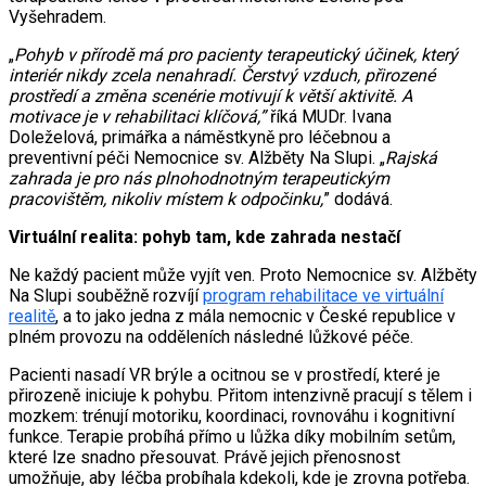
Vyšehradem.
„
Pohyb v přírodě má pro pacienty terapeutický účinek, který
interiér nikdy zcela nenahradí. Čerstvý vzduch, přirozené
prostředí a změna scenérie motivují k větší aktivitě. A
motivace je v rehabilitaci klíčová,”
říká MUDr. Ivana
Doleželová, primářka a náměstkyně pro léčebnou a
preventivní péči Nemocnice sv. Alžběty Na Slupi. „
Rajská
zahrada je pro nás plnohodnotným terapeutickým
pracovištěm, nikoliv místem k odpočinku,
” dodává.
Virtuální realita: pohyb tam, kde zahrada nestačí
Ne každý pacient může vyjít ven. Proto Nemocnice sv. Alžběty
Na Slupi souběžně rozvíjí
program rehabilitace ve virtuální
realitě
, a to jako jedna z mála nemocnic v České republice v
plném provozu na odděleních následné lůžkové péče.
Pacienti nasadí VR brýle a ocitnou se v prostředí, které je
přirozeně iniciuje k pohybu. Přitom intenzivně pracují s tělem i
mozkem: trénují motoriku, koordinaci, rovnováhu i kognitivní
funkce. Terapie probíhá přímo u lůžka díky mobilním setům,
které lze snadno přesouvat. Právě jejich přenosnost
umožňuje, aby léčba probíhala kdekoli, kde je zrovna potřeba.