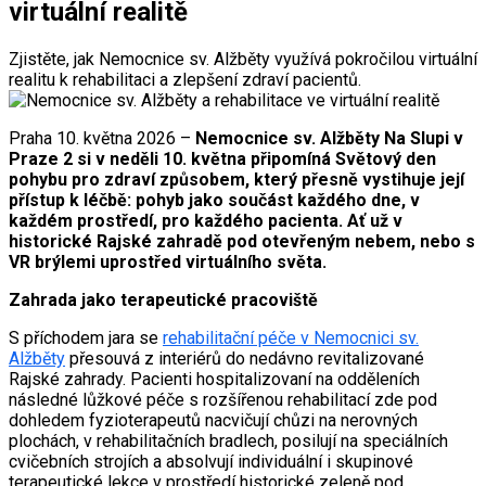
virtuální realitě
Zjistěte, jak Nemocnice sv. Alžběty využívá pokročilou virtuální
realitu k rehabilitaci a zlepšení zdraví pacientů.
Praha 10. května 2026 –
Nemocnice sv. Alžběty Na Slupi v
Praze 2 si v neděli 10. května připomíná Světový den
pohybu pro zdraví způsobem, který přesně vystihuje její
přístup k léčbě: pohyb jako součást každého dne, v
každém prostředí, pro každého pacienta. Ať už v
historické Rajské zahradě pod otevřeným nebem, nebo s
VR brýlemi uprostřed virtuálního světa.
Zahrada jako terapeutické pracoviště
S příchodem jara se
rehabilitační péče v Nemocnici sv.
Alžběty
přesouvá z interiérů do nedávno revitalizované
Rajské zahrady. Pacienti hospitalizovaní na odděleních
následné lůžkové péče s rozšířenou rehabilitací zde pod
dohledem fyzioterapeutů nacvičují chůzi na nerovných
plochách, v rehabilitačních bradlech, posilují na speciálních
cvičebních strojích a absolvují individuální i skupinové
terapeutické lekce v prostředí historické zeleně pod