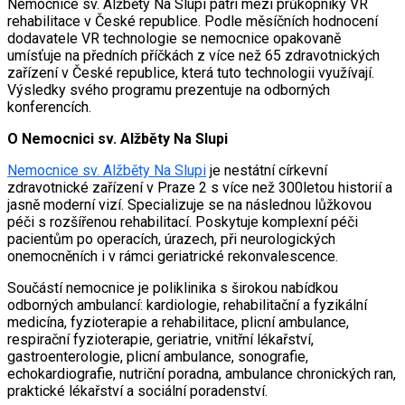
Nemocnice sv. Alžběty Na Slupi patří mezi průkopníky VR
rehabilitace v České republice. Podle měsíčních hodnocení
dodavatele VR technologie se nemocnice opakovaně
umísťuje na předních příčkách z více než 65 zdravotnických
zařízení v České republice, která tuto technologii využívají.
Výsledky svého programu prezentuje na odborných
konferencích.
O Nemocnici sv. Alžběty Na Slupi
Nemocnice sv. Alžběty Na Slupi
je nestátní církevní
zdravotnické zařízení v Praze 2 s více než 300letou historií a
jasně moderní vizí. Specializuje se na následnou lůžkovou
péči s rozšířenou rehabilitací. Poskytuje komplexní péči
pacientům po operacích, úrazech, při neurologických
onemocněních i v rámci geriatrické rekonvalescence.
Součástí nemocnice je poliklinika s širokou nabídkou
odborných ambulancí: kardiologie, rehabilitační a fyzikální
medicína, fyzioterapie a rehabilitace, plicní ambulance,
respirační fyzioterapie, geriatrie, vnitřní lékařství,
gastroenterologie, plicní ambulance, sonografie,
echokardiografie, nutriční poradna, ambulance chronických ran,
praktické lékařství a sociální poradenství.