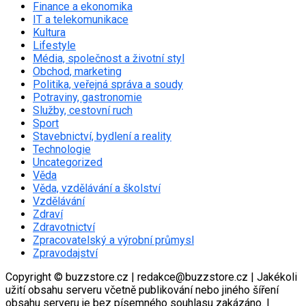
Finance a ekonomika
IT a telekomunikace
Kultura
Lifestyle
Média, společnost a životní styl
Obchod, marketing
Politika, veřejná správa a soudy
Potraviny, gastronomie
Služby, cestovní ruch
Sport
Stavebnictví, bydlení a reality
Technologie
Uncategorized
Věda
Věda, vzdělávání a školství
Vzdělávání
Zdraví
Zdravotnictví
Zpracovatelský a výrobní průmysl
Zpravodajství
Copyright © buzzstore.cz | redakce@buzzstore.cz | Jakékoli
užití obsahu serveru včetně publikování nebo jiného šíření
obsahu serveru je bez písemného souhlasu zakázáno.
|