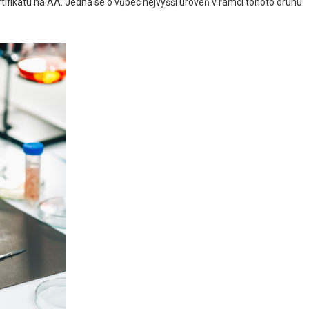
rtifikátu na AA. Jedná se o vůbec nejvyšší úroveň v rámci tohoto druhu