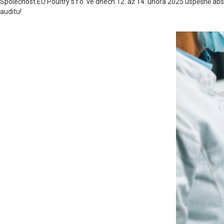
Společnost EU Poultry s.r.o. ve dnech 12. až 14. února 2025 úspěšně ab
auditu!