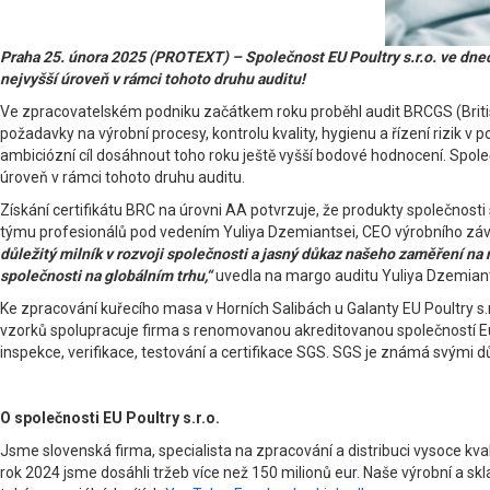
Praha 25. února 2025 (PROTEXT) – Společnost EU Poultry s.r.o. ve dnec
nejvyšší úroveň v rámci tohoto druhu auditu!
Ve zpracovatelském podniku začátkem roku proběhl audit BRCGS (British
požadavky na výrobní procesy, kontrolu kvality, hygienu a řízení rizik v
ambiciózní cíl dosáhnout toho roku ještě vyšší bodové hodnocení. Společ
úroveň v rámci tohoto druhu auditu.
Získání certifikátu BRC na úrovni AA potvrzuje, že produkty společnos
týmu profesionálů pod vedením Yuliya Dzemiantsei, CEO výrobního závod
důležitý milník v rozvoji společnosti a jasný důkaz našeho zaměření na
společnosti na globálním trhu,“
uvedla na margo auditu Yuliya Dzemiant
Ke zpracování kuřecího masa v Horních Salibách u Galanty EU Poultry s.r
vzorků spolupracuje firma s renomovanou akreditovanou společností Eurofi
inspekce, verifikace, testování a certifikace SGS. SGS je známá svými d
O společnosti EU Poultry s.r.o.
Jsme slovenská firma, specialista na zpracování a distribuci vysoce 
rok 2024 jsme dosáhli tržeb více než 150 milionů eur. Naše výrobní a s