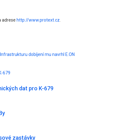
na adrese
http://www.protext.cz
.
 Infrastrukturu dobíjení mu navrhl E.ON
K-679
ických dat pro K-679
By
usové zastávky