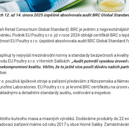
h 12. až 14. února 2025 úspěšně absolvovala audit BRC Global Standard 
 Retail Consortium Global Standard). BRC je jedním z nejprestižnějšíc
 podniku. Podnik EU Poultry s.r.o. již v roce 2024 obhájil certifikát BRC
nost EU Poultry s.r.o. úspěšně absolvovala audit BRC Global Standard fo
ti splňují ty nejvyšší mezinárodní normy a standardy bezpečnosti a kva
u EU Poultry s.r.o. v Horních Salibách.
„Audit potvrdil vysokou úroveň 
 nekompromisní kvalitu. Věřím, že to ještě více posílí důvěru našich pa
sei.
.o. používá špičkové stroje a zařízení především z Nizozemska a Německa
ns Laboratories. EU Poultry s.r.o. je kromě BRC certifikátu na úrovni AA 
ůkladnými a detailními standardy auditu, ověřování a inspekce.
kvalitního kuřecího masa a masných výrobků. Dodáváme produkty do 22 e
kladovací zařízení máme od roku 2017 u obce Horné Saliby. Zaměstnáváme 