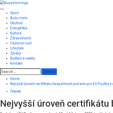
Skip
to
Primary
content
Sport
Menu
Auto-moto
Obchod
Energetika
Kultura
Zdravotnictví
Cestovní ruch
Lifestyle
Zprávy
Bydlení a reality
Kontakt
Search
for:
Home
Nejvyšší úroveň certifikátu bezpečnosti potravin pro EU Poultry s.r
Článek
Nejvyšší úroveň certifikátu 