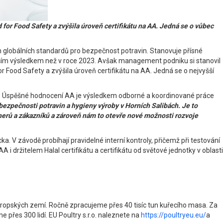
for Food Safety a zvýšila úroveň certifikátu na AA. Jedná se o vůbec
h globálních standardů pro bezpečnost potravin. Stanovuje přísné
 s lepším výsledkem než v roce 2023. Avšak management podniku si stanovil
r Food Safety a zvýšila úroveň certifikátu na AA. Jedná se o nejvyšší
lity. Úspěšné hodnocení AA je výsledkem odborné a koordinované práce
bezpečnosti potravin a hygieny výroby v Horních Salibách. Je to
rtnerů a zákazníků a zároveň nám to otevře nové možnosti rozvoje
. V závodě probíhají pravidelné interní kontroly, přičemž při testování
i držitelem Halal certifikátu a certifikátu od světové jednotky v oblasti
vropských zemí. Ročně zpracujeme přes 40 tisíc tun kuřecího masa. Za
přes 300 lidí. EU Poultry s.r.o. naleznete na
https://poultryeu.eu/
a