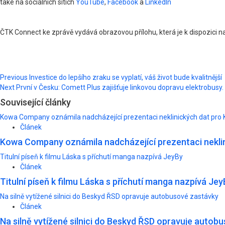
také na sociálních sítích
YouTube
,
Facebook
a
LinkedIn
ČTK Connect ke zprávě vydává obrazovou přílohu, která je k dispozici 
Post
Previous
Investice do lepšího zraku se vyplatí, váš život bude kvalitnější
Next
První v Česku: Comett Plus zajišťuje linkovou dopravu elektrobusy.
navigation
Související články
Kowa Company oznámila nadcházející prezentaci neklinických dat pro 
Článek
Kowa Company oznámila nadcházející prezentaci neklin
Titulní píseň k filmu Láska s příchutí manga nazpívá JeyBy
Článek
Titulní píseň k filmu Láska s příchutí manga nazpívá Jey
Na silně vytížené silnici do Beskyd ŘSD opravuje autobusové zastávky
Článek
Na silně vytížené silnici do Beskyd ŘSD opravuje autob