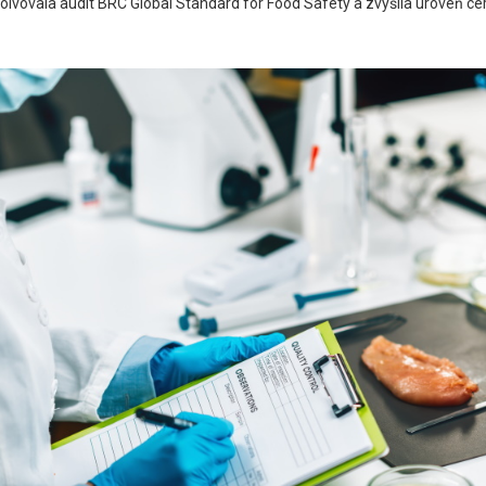
solvovala audit BRC Global Standard for Food Safety a zvýšila úroveň ce