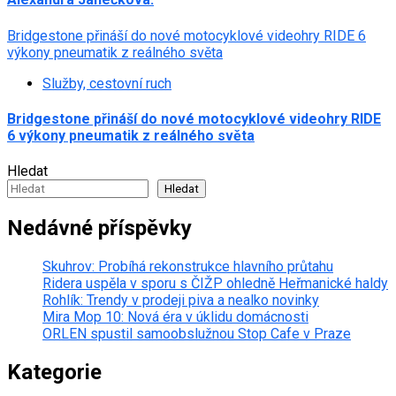
Bridgestone přináší do nové motocyklové videohry RIDE 6
výkony pneumatik z reálného světa
Služby, cestovní ruch
Bridgestone přináší do nové motocyklové videohry RIDE
6 výkony pneumatik z reálného světa
Hledat
Hledat
Nedávné příspěvky
Skuhrov: Probíhá rekonstrukce hlavního průtahu
Ridera uspěla v sporu s ČIŽP ohledně Heřmanické haldy
Rohlík: Trendy v prodeji piva a nealko novinky
Mira Mop 10: Nová éra v úklidu domácnosti
ORLEN spustil samoobslužnou Stop Cafe v Praze
Kategorie