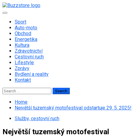
Skip
to
Primary
content
Menu
Sport
Auto-moto
Obchod
Energetika
Kultura
Zdravotnictví
Cestovní ruch
Lifestyle
Zprávy
Bydlení a reality
Kontakt
Search
for:
Home
Největší tuzemský motofestival odstartuje 29. 5. 2025!
Služby, cestovní ruch
Největší tuzemský motofestival