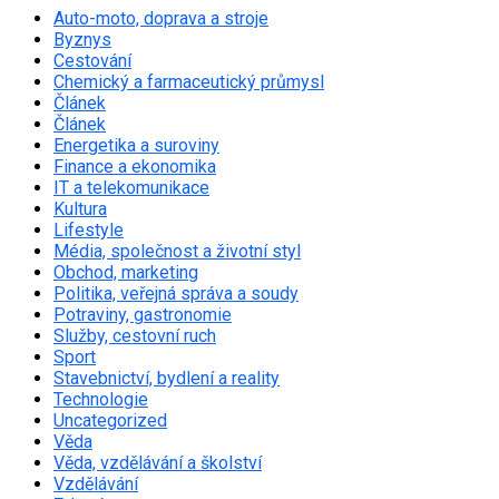
Auto-moto, doprava a stroje
Byznys
Cestování
Chemický a farmaceutický průmysl
Článek
Článek
Energetika a suroviny
Finance a ekonomika
IT a telekomunikace
Kultura
Lifestyle
Média, společnost a životní styl
Obchod, marketing
Politika, veřejná správa a soudy
Potraviny, gastronomie
Služby, cestovní ruch
Sport
Stavebnictví, bydlení a reality
Technologie
Uncategorized
Věda
Věda, vzdělávání a školství
Vzdělávání