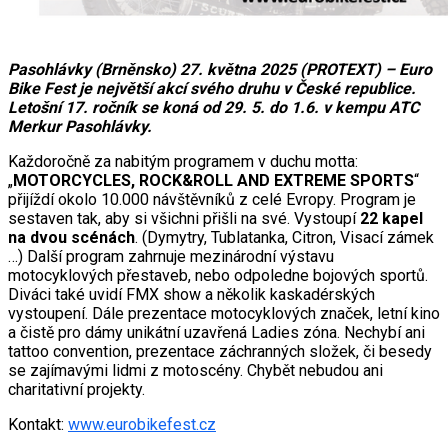
Pasohlávky (Brněnsko) 27. května 2025 (PROTEXT) – Euro
Bike Fest je největší akcí svého druhu v České republice.
Letošní 17. ročník se koná od 29. 5. do 1.6. v kempu ATC
Merkur Pasohlávky.
Každoročně za nabitým programem v duchu motta:
„
MOTORCYCLES, ROCK&ROLL AND EXTREME SPORTS
“
přijíždí okolo 10.000 návštěvníků z celé Evropy. Program je
sestaven tak, aby si všichni přišli na své. Vystoupí
22 kapel
na dvou scénách
. (Dymytry, Tublatanka, Citron, Visací zámek
…) Další program zahrnuje mezinárodní výstavu
motocyklových přestaveb, nebo odpoledne bojových sportů.
Diváci také uvidí FMX show a několik kaskadérských
vystoupení. Dále prezentace motocyklových značek, letní kino
a čistě pro dámy unikátní uzavřená Ladies zóna. Nechybí ani
tattoo convention, prezentace záchranných složek, či besedy
se zajímavými lidmi z motoscény. Chybět nebudou ani
charitativní projekty.
Kontakt:
www.eurobikefest.cz