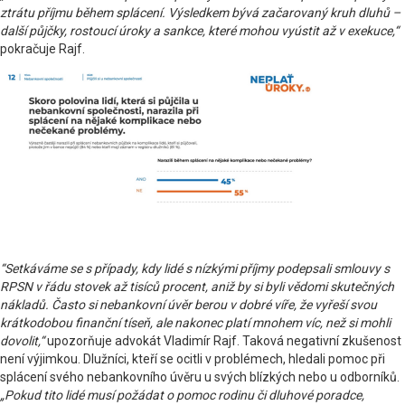
ztrátu příjmu během splácení. Výsledkem bývá začarovaný kruh dluhů –
další půjčky, rostoucí úroky a sankce, které mohou vyústit až v exekuce,“
pokračuje Rajf.
“Setkáváme se s případy, kdy lidé s nízkými příjmy podepsali smlouvy s
RPSN v řádu stovek až tisíců procent, aniž by si byli vědomi skutečných
nákladů. Často si nebankovní úvěr berou v dobré víře, že vyřeší svou
krátkodobou finanční tíseň, ale nakonec platí mnohem víc, než si mohli
dovolit,“
upozorňuje advokát Vladimír Rajf. Taková negativní zkušenost
není výjimkou. Dlužníci, kteří se ocitli v problémech, hledali pomoc při
splácení svého nebankovního úvěru u svých blízkých nebo u odborníků.
„Pokud tito lidé musí požádat o pomoc rodinu či dluhové poradce,