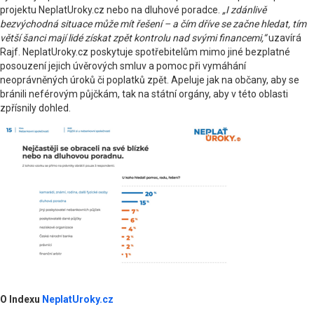
projektu NeplatUroky.cz nebo na dluhové poradce.
„I zdánlivě
bezvýchodná situace může mít řešení – a čím dříve se začne hledat, tím
větší šanci mají lidé získat zpět kontrolu nad svými financemi,“
uzavírá
Rajf. NeplatUroky.cz poskytuje spotřebitelům mimo jiné bezplatné
posouzení jejich úvěrových smluv a pomoc při vymáhání
neoprávněných úroků či poplatků zpět. Apeluje jak na občany, aby se
bránili neférovým půjčkám, tak na státní orgány, aby v této oblasti
zpřísnily dohled.
O Indexu
NeplatUroky.cz