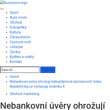
Skip
to
Primary
content
Sport
Menu
Auto-moto
Obchod
Energetika
Kultura
Zdravotnictví
Cestovní ruch
Lifestyle
Zprávy
Bydlení a reality
Kontakt
Search
for:
Home
Nebankovní úvěry ohrožují nízkopříjmové domácnosti: Index
NeplatUroky.cz vystavuje známku 4
Obchod, marketing
Nebankovní úvěry ohrožují