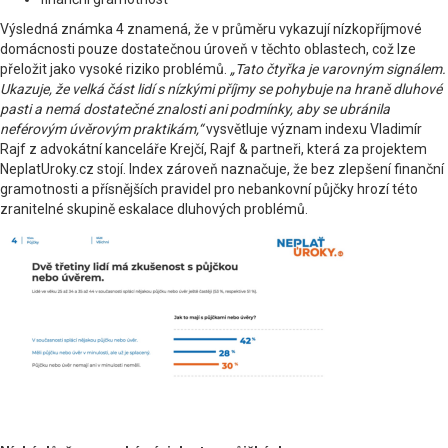
Výsledná známka 4 znamená, že v průměru vykazují nízkopříjmové
domácnosti pouze dostatečnou úroveň v těchto oblastech, což lze
přeložit jako vysoké riziko problémů.
„Tato čtyřka je varovným signálem.
Ukazuje, že velká část lidí s nízkými příjmy se pohybuje na hraně dluhové
pasti a nemá dostatečné znalosti ani podmínky, aby se ubránila
neférovým úvěrovým praktikám,“
vysvětluje význam indexu Vladimír
Rajf z advokátní kanceláře Krejčí, Rajf & partneři, která za projektem
NeplatUroky.cz stojí. Index zároveň naznačuje, že bez zlepšení finanční
gramotnosti a přísnějších pravidel pro nebankovní půjčky hrozí této
zranitelné skupině eskalace dluhových problémů.