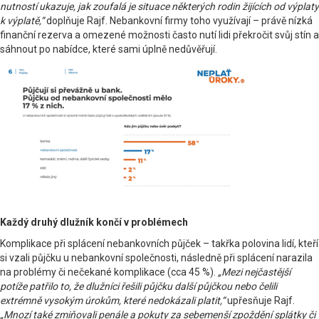
nutností ukazuje, jak zoufalá je situace některých rodin žijících od výplaty
k výplatě,“
doplňuje Rajf. Nebankovní firmy toho využívají – právě nízká
finanční rezerva a omezené možnosti často nutí lidi překročit svůj stín a
sáhnout po nabídce, které sami úplně nedůvěřují.
Každý druhý dlužník končí v problémech
Komplikace při splácení nebankovních půjček – takřka polovina lidí, kteří
si vzali půjčku u nebankovní společnosti, následně při splácení narazila
na problémy či nečekané komplikace (cca 45 %).
„Mezi nejčastější
potíže patřilo to, že dlužníci řešili půjčku další půjčkou nebo čelili
extrémně vysokým úrokům, které nedokázali platit,“
upřesňuje Rajf.
„Mnozí také zmiňovali penále a pokuty za sebemenší zpoždění splátky či