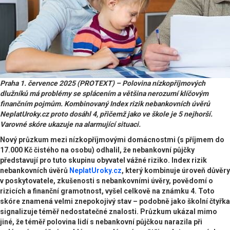
Praha 1. července 2025 (PROTEXT) – Polovina nízkopříjmových
dlužníků má problémy se splácením a většina nerozumí klíčovým
finančním pojmům. Kombinovaný Index rizik nebankovních úvěrů
NeplatUroky.cz proto dosáhl 4, přičemž jako ve škole je 5 nejhorší.
Varovné skóre ukazuje na alarmující situaci.
Nový průzkum mezi nízkopříjmovými domácnostmi (s příjmem do
17.000 Kč čistého na osobu) odhalil, že nebankovní půjčky
představují pro tuto skupinu obyvatel vážné riziko. Index rizik
nebankovních úvěrů
NeplatUroky.cz
, který kombinuje úroveň důvěry
v poskytovatele, zkušenosti s nebankovními úvěry, povědomí o
rizicích a finanční gramotnost, vyšel celkově na známku 4. Toto
skóre znamená velmi znepokojivý stav – podobně jako školní čtyřka
signalizuje téměř nedostatečné znalosti. Průzkum ukázal mimo
jiné, že téměř polovina lidí s nebankovní půjčkou narazila při