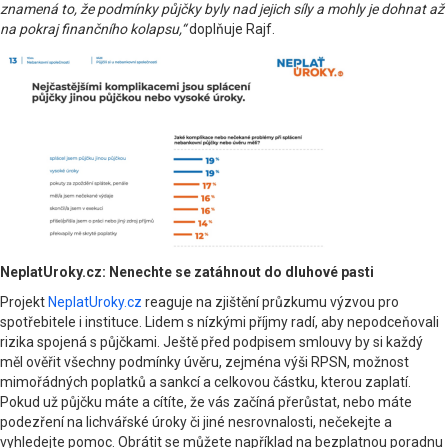
znamená to, že podmínky půjčky byly nad jejich síly a mohly je dohnat až
na pokraj finančního kolapsu,“
doplňuje Rajf.
NeplatUroky.cz: Nenechte se zatáhnout do dluhové pasti
Projekt
NeplatUroky.cz
reaguje na zjištění průzkumu výzvou pro
spotřebitele i instituce. Lidem s nízkými příjmy radí, aby nepodceňovali
rizika spojená s půjčkami. Ještě před podpisem smlouvy by si každý
měl ověřit všechny podmínky úvěru, zejména výši RPSN, možnost
mimořádných poplatků a sankcí a celkovou částku, kterou zaplatí.
Pokud už půjčku máte a cítíte, že vás začíná přerůstat, nebo máte
podezření na lichvářské úroky či jiné nesrovnalosti, nečekejte a
vyhledejte pomoc. Obrátit se můžete například na bezplatnou poradnu