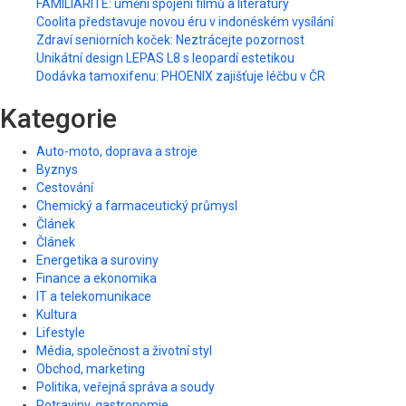
FAMILIARITÉ: umění spojení filmů a literatury
Coolita představuje novou éru v indonéském vysílání
Zdraví seniorních koček: Neztrácejte pozornost
Unikátní design LEPAS L8 s leopardí estetikou
Dodávka tamoxifenu: PHOENIX zajišťuje léčbu v ČR
Kategorie
Auto-moto, doprava a stroje
Byznys
Cestování
Chemický a farmaceutický průmysl
Článek
Článek
Energetika a suroviny
Finance a ekonomika
IT a telekomunikace
Kultura
Lifestyle
Média, společnost a životní styl
Obchod, marketing
Politika, veřejná správa a soudy
Potraviny, gastronomie