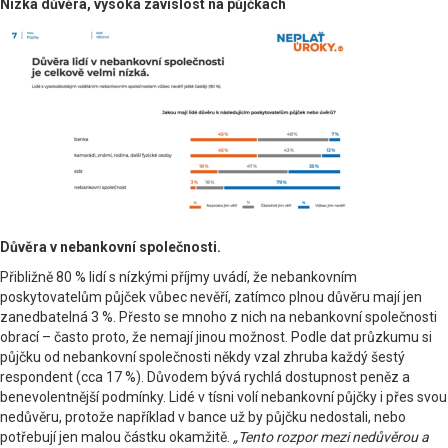
Nízká důvěra, vysoká závislost na půjčkách
Důvěra v nebankovní společnosti.
Přibližně 80 % lidí s nízkými příjmy uvádí, že nebankovním
poskytovatelům půjček vůbec nevěří, zatímco plnou důvěru mají jen
zanedbatelná 3 %. Přesto se mnoho z nich na nebankovní společnosti
obrací – často proto, že nemají jinou možnost. Podle dat průzkumu si
půjčku od nebankovní společnosti někdy vzal zhruba každý šestý
respondent (cca 17 %). Důvodem bývá rychlá dostupnost peněz a
benevolentnější podmínky. Lidé v tísni volí nebankovní půjčky i přes svou
nedůvěru, protože například v bance už by půjčku nedostali, nebo
potřebují jen malou částku okamžitě.
„Tento rozpor mezi nedůvěrou a