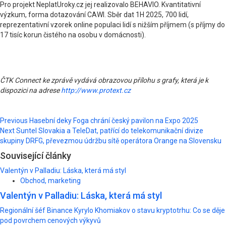
Pro projekt NeplatUroky.cz jej realizovalo BEHAVIO. Kvantitativní
výzkum, forma dotazování CAWI. Sběr dat 1H 2025, 700 lidí,
reprezentativní vzorek online populaci lidí s nižším příjmem (s příjmy do
17 tisíc korun čistého na osobu v domácnosti).
ČTK Connect ke zprávě vydává obrazovou přílohu s grafy, která je k
dispozici na adrese
http://www.protext.cz
Post
Previous
Hasební deky Foga chrání český pavilon na Expo 2025
Next
Suntel Slovakia a TeleDat, patřící do telekomunikační divize
navigation
skupiny DRFG, převezmou údržbu sítě operátora Orange na Slovensku
Související články
Valentýn v Palladiu: Láska, která má styl
Obchod, marketing
Valentýn v Palladiu: Láska, která má styl
Regionální šéf Binance Kyrylo Khomiakov o stavu kryptotrhu: Co se děje
pod povrchem cenových výkyvů