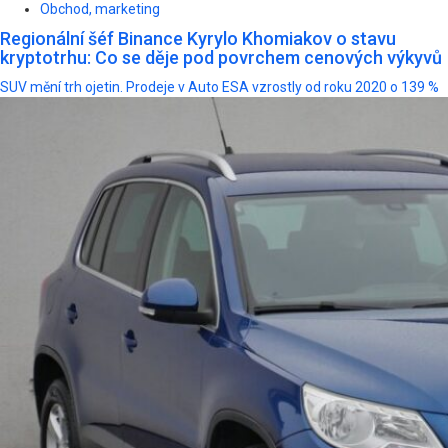
Obchod, marketing
Regionální šéf Binance Kyrylo Khomiakov o stavu
kryptotrhu: Co se děje pod povrchem cenových výkyvů
SUV mění trh ojetin. Prodeje v Auto ESA vzrostly od roku 2020 o 139 %