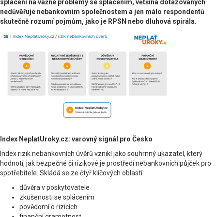
splácení na vážné problémy se splácením, většina dotazovaných
nedůvěřuje nebankovním společnostem a jen málo respondentů
skutečně rozumí pojmům, jako je RPSN nebo dluhová spirála.
Index NeplatUroky.cz: varovný signál pro Česko
Index rizik nebankovních úvěrů vznikl jako souhrnný ukazatel, který
hodnotí, jak bezpečné či rizikové je prostředí nebankovních půjček pro
spotřebitele. Skládá se ze čtyř klíčových oblastí:
důvěra v poskytovatele
zkušenosti se splácením
povědomí o rizicích
finanční gramotnost