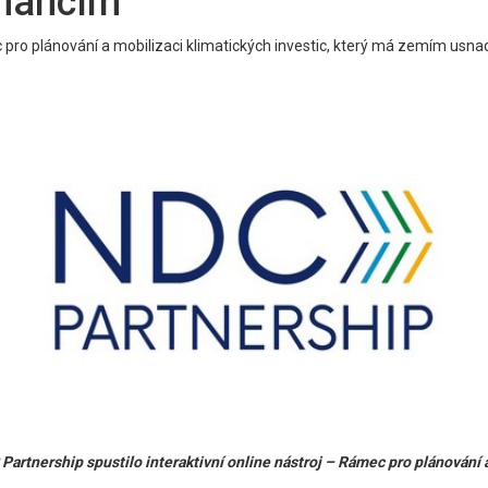
inancím
 pro plánování a mobilizaci klimatických investic, který má zemím usnadn
nership spustilo interaktivní online nástroj – Rámec pro plánování a 