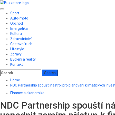
Skip
to
Primary
content
Sport
Menu
Auto-moto
Obchod
Energetika
Kultura
Zdravotnictví
Cestovní ruch
Lifestyle
Zprávy
Bydlení a reality
Kontakt
Search
for:
Home
NDC Partnership spouští nástroj pro plánování klimatických inves
Finance a ekonomika
NDC Partnership spouští nás