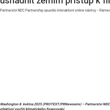
usnadnit zemím přístup k f
Partnerství NDC Partnership spustilo interaktivní online nástroj – Rámec
Washington 8. května 2025 (PROTEXT/PRNewswire) – Partnerství NDC Part
efektivní využití klimatického financování.