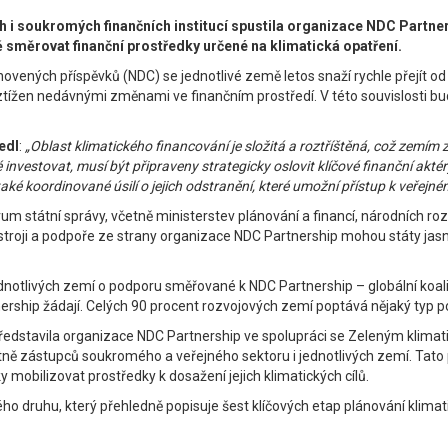
h i soukromých finančních institucí spustila organizace NDC Partner
směrovat finanční prostředky určené na klimatická opatření.
vených příspěvků (NDC) se jednotlivé země letos snaží rychle přejít od p
 ztížen nedávnými změnami ve finančním prostředí. V této souvislosti bu
edl
:
„Oblast klimatického financování je složitá a roztříštěná, což zemím z
 investovat, musí být připraveny strategicky oslovit klíčové finanční akt
a také koordinované úsilí o jejich odstranění, které umožní přístup k ve
m státní správy, včetně ministerstev plánování a financí, národních ro
stroji a podpoře ze strany organizace NDC Partnership mohou státy jasn
ednotlivých zemí o podporu směřované k NDC Partnership – globální koalic
ership žádají. Celých 90 procent rozvojových zemí poptává nějaký typ po
 představila organizace NDC Partnership ve spolupráci se Zeleným klim
 včetně zástupců soukromého a veřejného sektoru i jednotlivých zemí. Ta
y mobilizovat prostředky k dosažení jejich klimatických cílů.
ého druhu, který přehledně popisuje šest klíčových etap plánování klimat