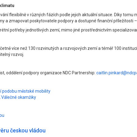
 klimatu
í flexibilně v různých fázích podle jejich aktuální situace. Díky tomu 
lány a zmapovat poskytovatele podpory a dostupné finanční příležitosti
ní potřeby jednotlivých zemí, mimo jiné prostřednictvím specializovan
četně více než 130 rozvinutých a rozvojových zemí a téměř 100 institucí,
telný rozvoj.
list, oddělení podpory organizace NDC Partnership:
caitlin.pinkard@ndcp
ní podobu městské mobility
TK Válečné okamžiky
dou
věru českou vládou