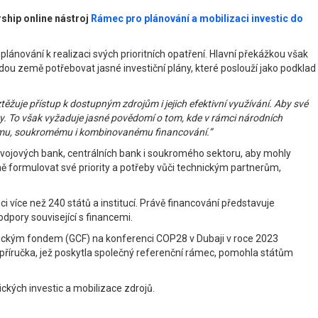
ship online nástroj
Rámec pro plánování a mobilizaci investic do
lánování k realizaci svých prioritních opatření. Hlavní překážkou však
dou země potřebovat jasné investiční plány, které poslouží jako podklad
těžuje přístup k dostupným zdrojům i jejich efektivní využívání. Aby své
éry. To však vyžaduje jasné povědomí o tom, kde v rámci národních
řejnému, soukromému i kombinovanému financování.”
zvojových bank, centrálních bank i soukromého sektoru, aby mohly
ě formulovat své priority a potřeby vůči technickým partnerům,
i více než 240 států a institucí. Právě financování představuje
dpory související s financemi.
atickým fondem (GCF) na konferenci COP28 v Dubaji v roce 2023
to příručka, jež poskytla společný referenční rámec, pomohla státům
ických investic a mobilizace zdrojů.