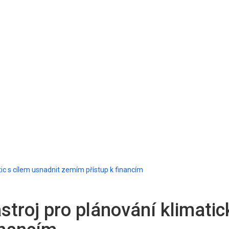
tic s cílem usnadnit zemím přístup k financím
troj pro plánování klimatick