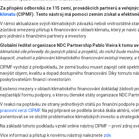
Za přispění odborníků ze 115 zemí, prováděcích partnerů a veřejnýc
klimatu
(CIPMF). Tento nástroj má pomoci zemím získat a efektivně 
V rámci aktualizace svých klimatických závazků neboli vnitrostátně stano
zůstává omezený přístup k financování v oblasti klimatu, který je navíc
pro jednání s finančními partnery a investory.
Globální ředitel organizace NDC Partnership Pablo Vieira k tomu uv
klimatické cíle převedly do jasných plánů a projektů, do nichž bude možné
kapacit, znalostí a plánování klimatického financování existují mezery, 
CIPMF vychází z předpokladu, že země budou muset zapojit celé spektru
navýšit objem, kvalitu a dopad dostupného financování. Díky tomuto ná
poskytovatelům financí i investorům.
Existenci mezery v oblasti klimatického financování dokládají žádosti j
nejčastější formu podpory, o kterou členské státy organizace NDC Partn
V reakci na poptávku ze strany jednotlivých států po finanční podpoře
pracovní verzi CIPMF
. Na její přípravě se podílela široká škála aktérů,
zorientovat se ve složité problematice klimatických investic a strategick
Na základě tohoto podkladu vznikl online nástroj CIPMF – první zdroj sv
Více informací a přístup k novému nástroji naleznete
zde
.