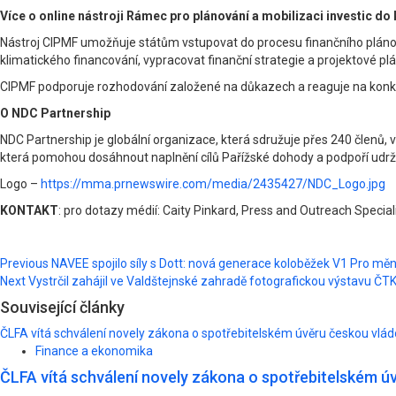
Více o online nástroji Rámec pro plánování a mobilizaci investic do
Nástroj CIPMF umožňuje státům vstupovat do procesu finančního plánován
klimatického financování, vypracovat finanční strategie a projektové p
CIPMF podporuje rozhodování založené na důkazech a reaguje na konkrét
O NDC Partnership
NDC Partnership je globální organizace, která sdružuje přes 240 členů, v
která pomohou dosáhnout naplnění cílů Pařížské dohody a podpoří udrži
Logo –
https://mma.prnewswire.com/media/2435427/NDC_Logo.jpg
KONTAKT
: pro dotazy médií: Caity Pinkard, Press and Outreach Specia
Post
Previous
NAVEE spojilo síly s Dott: nová generace koloběžek V1 Pro mě
Next
Vystrčil zahájil ve Valdštejnské zahradě fotografickou výstavu Č
navigation
Související články
ČLFA vítá schválení novely zákona o spotřebitelském úvěru českou vlá
Finance a ekonomika
ČLFA vítá schválení novely zákona o spotřebitelském ú