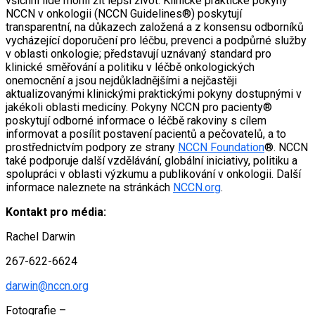
všichni lidé mohli žít lepší život. Klinické praktické pokyny
NCCN v onkologii (NCCN Guidelines®) poskytují
transparentní, na důkazech založená a z konsensu odborníků
vycházející doporučení pro léčbu, prevenci a podpůrné služby
v oblasti onkologie; představují uznávaný standard pro
klinické směřování a politiku v léčbě onkologických
onemocnění a jsou nejdůkladnějšími a nejčastěji
aktualizovanými klinickými praktickými pokyny dostupnými v
jakékoli oblasti medicíny. Pokyny NCCN pro pacienty®
poskytují odborné informace o léčbě rakoviny s cílem
informovat a posílit postavení pacientů a pečovatelů, a to
prostřednictvím podpory ze strany
NCCN Foundation
®. NCCN
také podporuje další vzdělávání, globální iniciativy, politiku a
spolupráci v oblasti výzkumu a publikování v onkologii. Další
informace naleznete na stránkách
NCCN.org
.
Kontakt pro média:
Rachel Darwin
267-622-6624
darwin@nccn.org
Fotografie –