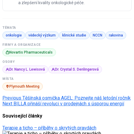
a zlepšení kvality onkologické péče.
TÉMATA
onkologie
vědecký výzkum
klinické studie
NCCN
rakovina
FIRMY A ORGANIZACE
Novartis Pharmaceuticals
OSOBY
Dr. Nancy L. Lewisová
Dr. Crystal S. Denlingerová
MÍSTA
Plymouth Meeting
Post
Previous
Těšínská osmička AGEL: Poznejte náš letošní ročník
Next
BILLA přináší revoluci v prodejnách s úsporou energií
navigation
Související články
Terapie a ticho – příběhy o skrytých pravdách