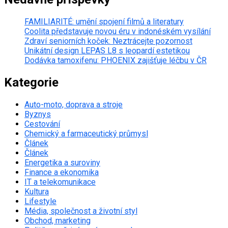
FAMILIARITÉ: umění spojení filmů a literatury
Coolita představuje novou éru v indonéském vysílání
Zdraví seniorních koček: Neztrácejte pozornost
Unikátní design LEPAS L8 s leopardí estetikou
Dodávka tamoxifenu: PHOENIX zajišťuje léčbu v ČR
Kategorie
Auto-moto, doprava a stroje
Byznys
Cestování
Chemický a farmaceutický průmysl
Článek
Článek
Energetika a suroviny
Finance a ekonomika
IT a telekomunikace
Kultura
Lifestyle
Média, společnost a životní styl
Obchod, marketing