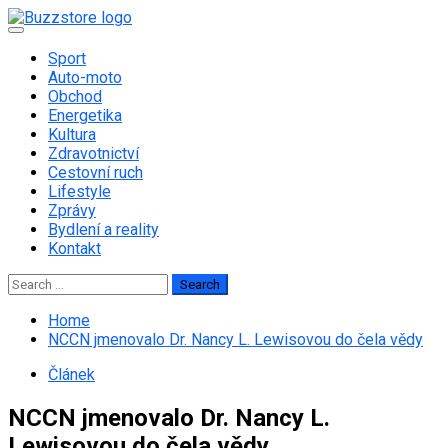
Skip
to
Primary
Menu
content
Sport
Auto-moto
Obchod
Energetika
Kultura
Zdravotnictví
Cestovní ruch
Lifestyle
Zprávy
Bydlení a reality
Kontakt
Search
for:
Home
NCCN jmenovalo Dr. Nancy L. Lewisovou do čela vědy
Článek
NCCN jmenovalo Dr. Nancy L.
Lewisovou do čela vědy