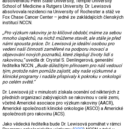
absolventkou Penn State University, Temple University
School of Medicine a Rutgers University. Dr. Lewisová
absolvovala rezidenci na University of Rochester a stáž ve
Fox Chase Cancer Center – jedné ze zakládajících členských
institucí NCCN.
„Pro výzkum rakoviny je to klíčové období; máme za sebou
mnoho úspěchů, na nichž můžeme stavět, ale stále je před
námi spousta práce. Dr. Lewisová je ideální osobou pro
vedení naší činnosti zaměřené na podporu inovací a
objevování nových poznatků, které zlepšují životy lidí s
rakovinou,”
uvedla dr. Crystal S. Denlingerová, generální
ředitelka NCCN.
„Bude důležitým přínosem pro náš vedoucí
tým, protože nám pomůže zajistit, aby naše výzkumné a
klinické programy i nadále přispívaly k pokroku v onkologii
po celém světě.”
Dr. Lewisová již v minulosti získala ocenění od některých z
předních organizací zabývajících se rakovinou v celé zemi,
včetně Americké asociace pro výzkum rakoviny (AACR),
Americké společnosti klinické onkologie (ASCO) a Americké
společnosti pro rakovinu (ACS).
Jako vědecká ředitelka bude Dr. Lewisová pomáhat v rámci