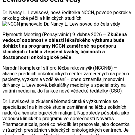
Dr. Nancy L. Lewisová, nová ředitelka NCCN, povede pokrok v
onkologické péči a klinických studiích.
Plymouth Meeting (Pensylvánie) 9. dubna 2026 –
Zkušená
vedoucí osobnost v oblasti lékařského výzkumu bude
dohlížet na programy NCCN zaměřené na podporu
klinických studií a zlepšení kvality, účinnosti a
dostupnosti onkologické péče.
Národní komplexní síť pro léčbu rakoviny® (NCCN®) –
aliance předních onkologických center zaměřených na péči o
pacienty, výzkum a vzdělávání – dnes oznámila jmenování
dr.Nancy L. Lewisové, bakalářky medicíny a specialistky na
vnitřní medicínu, do funkce nové vědecké ředitelky (CSO).
Dr. Lewisová je zkušená biomedicínská výzkumnice se
specializací na klinické studie zaměřené na léčbu solidních
nádorů a hematologických malignit. Naposledy působila jako
vedoucí klinického programu ve společnosti Novartis
Pharmaceuticals, poté co několik let pracovala jako docentka
v různých prestižních vědeckých onkologických centrech. Je