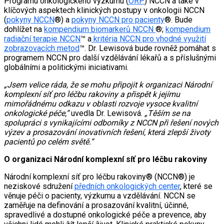
Programu onkologického výzkumu (
ORP
) NCCN a také v
klíčových aspektech klinických postupy v onkologii NCCN
(
pokyny NCCN
®) a
pokyny NCCN pro pacienty
®. Bude
dohlížet na
kompendium biomarkerů NCCN
®;
kompendium
radiační terapie NCCN
™ a
kritéria NCCN pro vhodné využití
zobrazovacích metod
™. Dr. Lewisová bude rovněž pomáhat s
programem NCCN pro další vzdělávání lékařů a s příslušnými
globálními a politickými iniciativami.
„Jsem velice ráda, že se mohu připojit k organizaci Národní
komplexní síť pro léčbu rakoviny a přispět k jejímu
mimořádnému odkazu v oblasti rozvoje vysoce kvalitní
onkologické péče,”
uvedla Dr. Lewisová.
„Těším se na
spolupráci s vynikajícími odborníky z NCCN při řešení nových
výzev a prosazování inovativních řešení, která zlepší životy
pacientů po celém světě.”
O organizaci Národní komplexní síť pro léčbu rakoviny
Národní komplexní síť pro léčbu rakoviny® (NCCN®) je
neziskové sdružení
předních onkologických center
, které se
věnuje péči o pacienty, výzkumu a vzdělávání. NCCN se
zaměřuje na definování a prosazování kvalitní, účinné,
spravedlivé a dostupné onkologické péče a prevence, aby