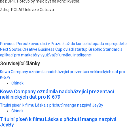
bez DPH. Hotovo by mělo být na konci května.
Zdroj: POLAR televize Ostrava
Post
Previous
Peroutkovou ulicí v Praze 5 až do konce listopadu neprojedete
Next
Soutěž Creative Business Cup ovládl startup Graphic Standard s
navigation
aplikací pro marketéry využívající umělou inteligenci
Související články
Kowa Company oznámila nadcházející prezentaci neklinických dat pro
K-679
Článek
Kowa Company oznámila nadcházející prezentaci
neklinických dat pro K-679
Titulní píseň k filmu Láska s příchutí manga nazpívá JeyBy
Článek
Titulní píseň k filmu Láska s příchutí manga nazpívá
JeyBy