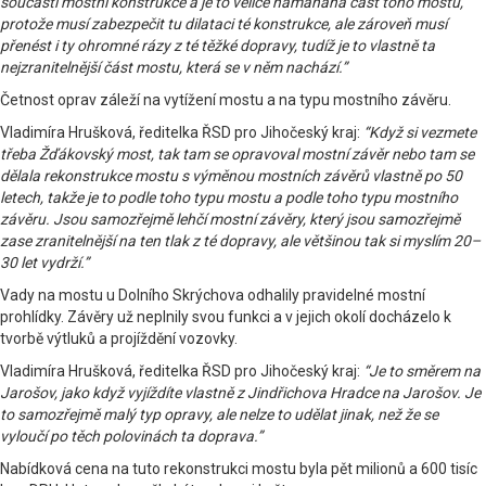
součástí mostní konstrukce a je to velice namáhaná část toho mostu,
protože musí zabezpečit tu dilataci té konstrukce, ale zároveň musí
přenést i ty ohromné rázy z té těžké dopravy, tudíž je to vlastně ta
nejzranitelnější část mostu, která se v něm nachází.”
Četnost oprav záleží na vytížení mostu a na typu mostního závěru.
Vladimíra Hrušková, ředitelka ŘSD pro Jihočeský kraj:
“Když si vezmete
třeba Žďákovský most, tak tam se opravoval mostní závěr nebo tam se
dělala rekonstrukce mostu s výměnou mostních závěrů vlastně po 50
letech, takže je to podle toho typu mostu a podle toho typu mostního
závěru. Jsou samozřejmě lehčí mostní závěry, který jsou samozřejmě
zase zranitelnější na ten tlak z té dopravy, ale většinou tak si myslím 20–
30 let vydrží.”
Vady na mostu u Dolního Skrýchova odhalily pravidelné mostní
prohlídky. Závěry už neplnily svou funkci a v jejich okolí docházelo k
tvorbě výtluků a projíždění vozovky.
Vladimíra Hrušková, ředitelka ŘSD pro Jihočeský kraj:
“Je to směrem na
Jarošov, jako když vyjíždíte vlastně z Jindřichova Hradce na Jarošov. Je
to samozřejmě malý typ opravy, ale nelze to udělat jinak, než že se
vyloučí po těch polovinách ta doprava.”
Nabídková cena na tuto rekonstrukci mostu byla pět milionů a 600 tisíc