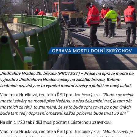
Jindřichův Hradec 20. března (PROTEXT) – Práce na opravě mostu na
výjezdu z Jindřichova Hradce začaly na začátku března. Během
částečné uzavírky se tu vymění mostní závěry a položí se nový asfalt.
Vladimíra Hrušková, ředitelka ŘSD pro Jihočeský kraj:
“Budou se měnit
mostní závěry na mostě přes Nežárku a přes železniční trať, je tam pět
mostních závěrů, to znamená, že se to bude opravovat po polovinách,
bude tam tedy dopravní omezení, každá polovina bude trvat 30 dní.”
Na silnici I/23 tak řidiči musí počítat s částečnou uzavírkou.
Vladimíra Hrušková, ředitelka ŘSD pro Jihočeský kraj:
“Mostní závěr je