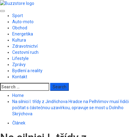
Skip
to
Primary
content
Sport
Menu
Auto-moto
Obchod
Energetika
Kultura
Zdravotnictví
Cestovní ruch
Lifestyle
Zprávy
Bydlení a reality
Kontakt
Search
for:
Home
Na silnici I. třídy z Jindřichova Hradce na Pelhřimov musí řidiči
počítat s částečnou uzavírkou, opravuje se most u Dolního
Skrýchova
Článek