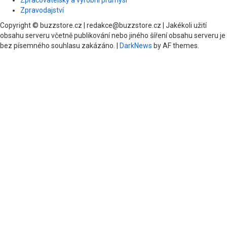
Zpracovatelský a výrobní průmysl
Zpravodajství
Copyright © buzzstore.cz | redakce@buzzstore.cz | Jakékoli užití
obsahu serveru včetně publikování nebo jiného šíření obsahu serveru je
bez písemného souhlasu zakázáno.
|
DarkNews
by AF themes.