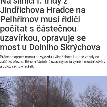
Na silnici I. třídy z
Jindřichova Hradce na
Pelhřimov musí řidiči
počítat s částečnou
uzavírkou, opravuje se
most u Dolního Skrýchova
Práce na opravě mostu na výjezdu z Jindřichova Hradce začaly na
začátku března. Během částečné uzavírky se tu vymění mostní závěry
a položí se nový asfalt.