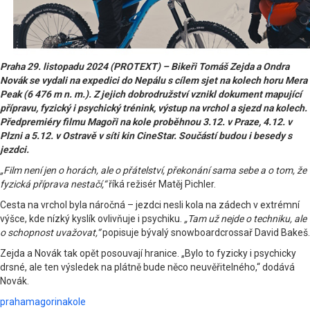
Praha 29. listopadu 2024 (PROTEXT) – Bikeři Tomáš Zejda a Ondra
Novák se vydali na expedici do Nepálu s cílem sjet na kolech horu Mera
Peak (6 476 m n. m.). Z jejich dobrodružství vznikl dokument mapující
přípravu, fyzický i psychický trénink, výstup na vrchol a sjezd na kolech.
Předpremiéry filmu Magoři na kole proběhnou 3.12. v Praze, 4.12. v
Plzni a 5.12. v Ostravě v síti kin CineStar. Součástí budou i besedy s
jezdci.
„Film není jen o horách, ale o přátelství, překonání sama sebe a o tom, že
fyzická příprava nestačí,“
říká režisér Matěj Pichler.
Cesta na vrchol byla náročná – jezdci nesli kola na zádech v extrémní
výšce, kde nízký kyslík ovlivňuje i psychiku.
„Tam už nejde o techniku, ale
o schopnost uvažovat,“
popisuje bývalý snowboardcrossař David Bakeš.
Zejda a Novák tak opět posouvají hranice. „Bylo to fyzicky i psychicky
drsné, ale ten výsledek na plátně bude něco neuvěřitelného,“ dodává
Novák.
prahamagorinakole