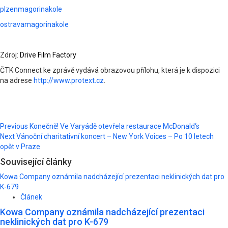
plzenmagorinakole
ostravamagorinakole
Zdroj:
Drive Film Factory
ČTK Connect ke zprávě vydává obrazovou přílohu, která je k dispozici
na adrese
http://www.protext.cz
.
Post
Previous
Konečně! Ve Varyádě otevřela restaurace McDonald‘s
Next
Vánoční charitativní koncert – New York Voices – Po 10 letech
navigation
opět v Praze
Související články
Kowa Company oznámila nadcházející prezentaci neklinických dat pro
K-679
Článek
Kowa Company oznámila nadcházející prezentaci
neklinických dat pro K-679