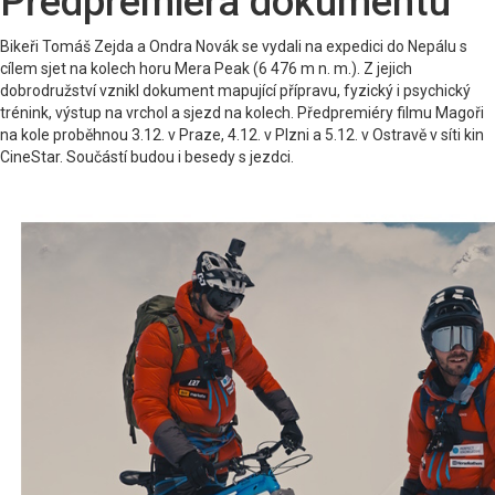
Předpremiéra dokumentu
Bikeři Tomáš Zejda a Ondra Novák se vydali na expedici do Nepálu s
cílem sjet na kolech horu Mera Peak (6 476 m n. m.). Z jejich
dobrodružství vznikl dokument mapující přípravu, fyzický i psychický
trénink, výstup na vrchol a sjezd na kolech. Předpremiéry filmu Magoři
na kole proběhnou 3.12. v Praze, 4.12. v Plzni a 5.12. v Ostravě v síti kin
CineStar. Součástí budou i besedy s jezdci.