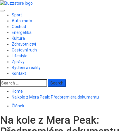
Skip
to
Primary
content
Sport
Menu
Auto-moto
Obchod
Energetika
Kultura
Zdravotnictví
Cestovní ruch
Lifestyle
Zprávy
Bydlení a reality
Kontakt
Search
for:
Home
Na kole z Mera Peak: Předpremiéra dokumentu
Článek
Na kole z Mera Peak: