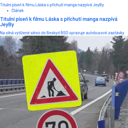
Titulní píseň k filmu Láska s příchutí manga nazpívá JeyBy
Článek
Titulní píseň k filmu Láska s příchutí manga nazpívá
JeyBy
Na silně vytížené silnici do Beskyd ŘSD opravuje autobusové zastávky