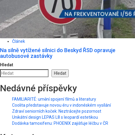
Článek
Na silně vytížené silnici do Beskyd ŘSD opravuje
autobusové zastávky
Hledat
Hledat
Nedávné příspěvky
FAMILIARITÉ: umění spojení filmů a literatury
Coolita představuje novou éru v indonéském vysílání
Zdraví seniorních koček: Neztrácejte pozornost
Unikátní design LEPAS L8 s leopardí estetikou
Dodávka tamoxifenu: PHOENIX zajišťuje léčbu v ČR