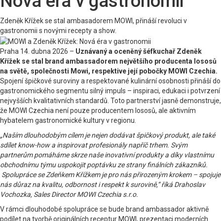
Nová éra v gastronomii
Zdeněk Křížek se stal ambasadorem MOWI, přináší revoluci v
gastronomii s novými recepty a show.
Praha 14. dubna 2026 –
Uznávaný a oceněný šéfkuchař Zdeněk
Křížek se stal brand ambassadorem největšího producenta lososů
na světě, společnosti Mowi, respektive její pobočky MOWI Czechia.
Spojení špičkové suroviny a respektované kulinární osobnosti přináší do
gastronomického segmentu silný impuls – inspiraci, edukaci i potvrzení
nejvyšších kvalitativních standardů. Toto partnerství jasně demonstruje,
že MOWI Czechia není pouze producentem lososů, ale aktivním
hybatelem gastronomické kultury v regionu.
„Naším dlouhodobým cílem je nejen dodávat špičkový produkt, ale také
sdílet know-how a inspirovat profesionály napříč trhem. Svým
partnerům pomáháme skrze naše inovativní produkty a díky vlastnímu
obchodnímu týmu uspokojit poptávku ze strany finálních zákazníků.
Spolupráce se Zdeňkem Křížkem je pro nás přirozeným krokem – spojuje
nás důraz na kvalitu, odbornost i respekt k surovině,“ říká Drahoslav
Vochozka, Sales Director MOWI Czechia s.r.o.
V rámci dlouhodobé spolupráce se bude brand ambassador aktivně
podílet na tvorbě originálních receptur MOWI, prezentaci moderních