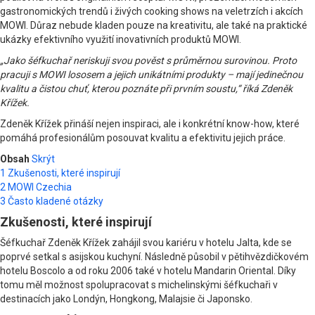
gastronomických trendů i živých cooking shows na veletrzích i akcích
MOWI. Důraz nebude kladen pouze na kreativitu, ale také na praktické
ukázky efektivního využití inovativních produktů MOWI.
„Jako šéfkuchař neriskuji svou pověst s průměrnou surovinou. Proto
pracuji s MOWI lososem a jejich unikátními produkty – mají jedinečnou
kvalitu a čistou chuť, kterou poznáte při prvním soustu,“ říká Zdeněk
Křížek.
Zdeněk Křížek přináší nejen inspiraci, ale i konkrétní know-how, které
pomáhá profesionálům posouvat kvalitu a efektivitu jejich práce.
Obsah
Skrýt
1
Zkušenosti, které inspirují
2
MOWI Czechia
3
Často kladené otázky
Zkušenosti, které inspirují
Šéfkuchař Zdeněk Křížek zahájil svou kariéru v hotelu Jalta, kde se
poprvé setkal s asijskou kuchyní. Následně působil v pětihvězdičkovém
hotelu Boscolo a od roku 2006 také v hotelu Mandarin Oriental. Díky
tomu měl možnost spolupracovat s michelinskými šéfkuchaři v
destinacích jako Londýn, Hongkong, Malajsie či Japonsko.