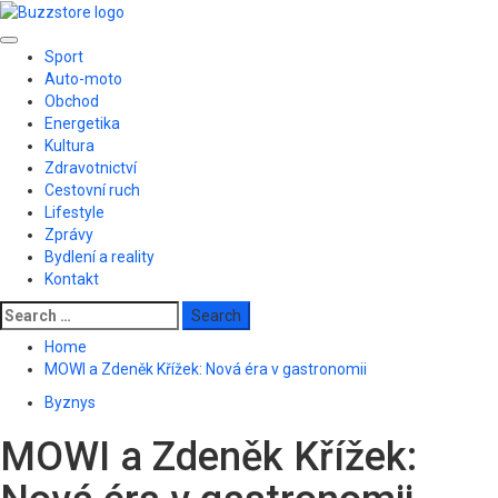
Skip
to
Primary
content
Sport
Menu
Auto-moto
Obchod
Energetika
Kultura
Zdravotnictví
Cestovní ruch
Lifestyle
Zprávy
Bydlení a reality
Kontakt
Search
for:
Home
MOWI a Zdeněk Křížek: Nová éra v gastronomii
Byznys
MOWI a Zdeněk Křížek: