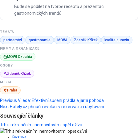
Bude se podílet na tvorbě receptů a prezentaci
gastronomických trendů.
TÉMATA
partnerství
gastronomie
MOWI
Zdeněk Křížek
kvalita surovin
FIRMY A ORGANIZACE
MOWI Czechia
OSOBY
Zdeněk Křížek
MÍSTA
Praha
Post
Previous
Vileda: Efektivní sušení prádla a jarní pohoda
Next
Hotely.cz přináší revoluci v rezervacích ubytování
navigation
Související články
Trh s rekreačními nemovitostmi opět ožívá
Byznys